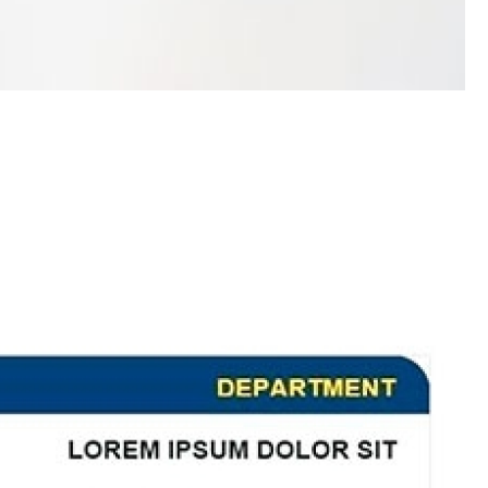
Porta Crachá Transparente
Port
Ribbon Colorido
Ribbon Co
Ribbon Fargo
Ribbon Ma
Ribbon Resina
Rib
Ribbon de Impressora
Rib
Ribbon Impressora Te
Ribbon Impressora Zebr
Ribbon para Impressora de Et
Ribbon para Impressora Zebr
Ribbon da Impressora Rio Grande
Ribbon de Impressoras Pa
Ribbon Metalizado pa
Ribbon para E