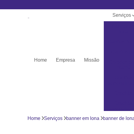
Serviços
Banner e
lona
Cartões de 
Cartões pv
Home
Empresa
Missão
Cordões pa
crachá
Cordões
personaliza
Crachás
Crachás
personaliza
Home
Serviços
banner em lona
banner de lon
Impressor
Porta crach