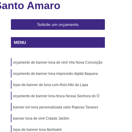
Santo Amaro
 Rio de Janeiro
Cartão Pvc Pará
ara Crachás Minas Gerais
 Santa Catarina
Cordão de Crachá
Solicite um orçamento
er
Cordão em Poliéster para Crachá
MENU
á
Cordão para Crachá Digital
liéster
Cordão para Crachá em Silk
orçamento de banner lona de vinil Vila Nova Conceição
alizado
Cordão Poliéster para Crachá
de Cordão para Crachá
orçamento de banner lona impressão digital Itaquera
s Personalizados Santa Catarina
lojas de banner de lona com ilhós Alto da Lapa
á Personalizada Rio de Janeiro
orçamento de banner lona fosca Nossa Senhora do Ó
ara Crachá Minas Gerais
banner em lona personalizada valor Raposo Tavares
há Personalizada Rio de Janeiro
banner lona de vinil Cidade Jardim
rsonalizado Rio Grande do Sul
lojas de banner lona Itanhaém