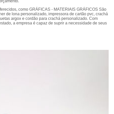
 orçamento.
Cordão de Crachá Personalizado 
os oferecidos, como GRÁFICAS - MATERIAIS GRÁFICOS São
Cordão para Crachá com 
nner de lona personalizado, impressora de cartão pvc, crachá
iquetas argox e cordão para crachá personalizado. Com
Cordão Personal
stado, a empresa é capaz de suprir a necessidade de seus
Cordão Personalizad
Cordão Pers
Fita para Crachá Personalizada 
Crachá de Em
Crachá de Identificação 
Crachá em Branco
Cra
Crachá Identificação
Cr
Crachá com Cordão
Crachá de Identifica
Crachá e Cordão