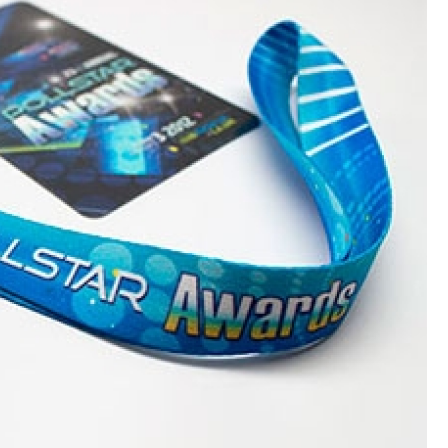
Crachá Perso
Crachá Personal
Crachá Personalizad
Crachá Personaliz
Crachá Personaliza
Crachá Personalizado Pvc Santa
Crachás Personalizado
Crachás Personalizados para E
Impressora Datacard
Impres
Impressora de Crachá
Impresso
Impressora de Etiquetas Argox
Impressora Zebra
Po
Porta Crachá Conjugado
Porta
Porta Crachá Plástico
Por