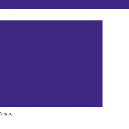
(11) 3451-3366
(11) 91098-5778
a com Ilhós
Banner de Lona Personalizado
Banner em Lona Personalizada
Banner Lona
nner Lona de Vinil
Banner Lona Fosca
tal
Cartão de Pvc Branco para Crachá
tão de Pvc para Crachá
Cartão em Pvc
Cartão Pvc Acura
Cartão Pvc Branco
Cartão Pvc com Chip
Cartão Pvc Hid
Cartão de Acesso Pvc Rio de Janeiro
as Gerais
Cartão de Pvc Rio Grande do Sul
ta Catarina
Cartão de Visita Pvc Pará
 Amaro
rsonalizado Rio Grande do Sul