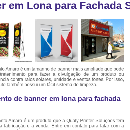
r em Lona para Fachada 
Cartão Fidelidade Pvc
Cartão Pvc p
ra
as
Cartão Pvc Personalizado
Cordão de Crachá Poliést
Cordão para Crach
Cordão para Crachá em Po
Cordão para Crachá Person
nto Amaro é um tamanho de banner mais ampliado que pode
Fábrica 
ntretenimento para fazer a divulgação de um produto ou
ia contra raios solares, umidade e ventos fortes. Por isso,
Cordões para Crachá
to também possui um fácil sistema de limpeza.
Cordinha de Crach
to de banner em lona para fachada
Cordinha p
Cordinha para Crac
nto Amaro é um produto que a Qualy Printer Soluções tem
Cordão Crachá Pe
a fabricação e a venda. Entre em contato para falar com a