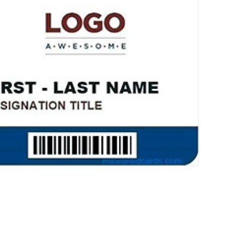
Ribbon para Impr
Ribbon para Impres
Ribbon para Impr
Ribbon para I
Ribbon para Zebra Gc420t Minas G