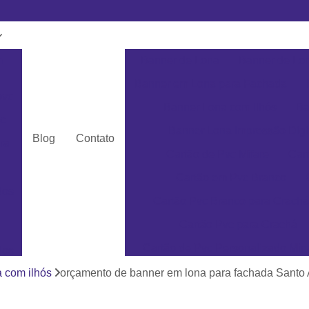
m
Banner de Lona
Banner de Lon
Banner em Lona para Fachada
pvc
Banner Lona com Ilhós
Ba
c
Banner Lona Impressão Digi
Blog
Contato
ra
Cartão de Pvc Mifare
Car
Cartão em Pvc Branco
dos
Cartão Pvc Branco para Crachá
Cartão Pvc para Crachá
Cartão de Pvc Personalizado Min
dos
Cartão de Visita em Pvc San
a com ilhós
orçamento de banner em lona para fachada Santo
as
Cartão em Pvc Pe
ás