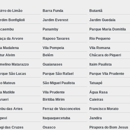
irro do Limão
Barra Funda
Butantã
rdim Bonfiglioli
Jardim Everest
Jardim Guedala
acaembu
Panamby
Parque Maria Domitila
aça da Arvore
Raposo Tavares
Rio Pequeno
la Madalena
Vila Pompeia
Vila Romana
tur Alvim
Belém
Chácara do Piqueri
melino Matarazzo
Guaianases
Itaim Paulista
rque São Lucas
Parque São Rafael
Parque Vila Prudente
o Mateus
São Miguel Paulista
Tatuapé
la Matilde
Vila Prudente
Água Rasa
rueri
Biritiba Mirim
Caieiras
bu das Artes
Ferraz de Vasconcelos
Francisco Morato
apevi
Itaquaquecetuba
Jandira
gi das Cruzes
Osasco
Pirapora do Bom Jesus