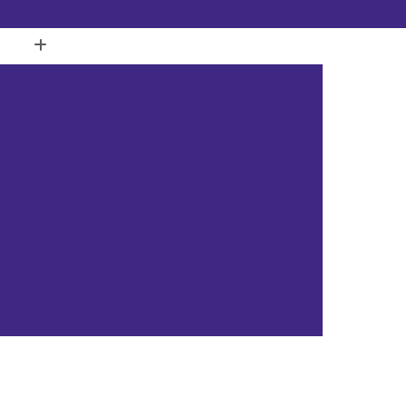
(11) 3451-3366
(11) 91098-5778
a com Ilhós
Banner de Lona Personalizado
Banner em Lona Personalizada
Banner Lona
nner Lona de Vinil
Banner Lona Fosca
tal
Cartão de Pvc Branco para Crachá
tão de Pvc para Crachá
Cartão em Pvc
Cartão Pvc Acura
Cartão Pvc Branco
Cartão Pvc com Chip
Cartão Pvc Hid
Cartão de Acesso Pvc Rio de Janeiro
as Gerais
Cartão de Pvc Rio Grande do Sul
ta Catarina
Cartão de Visita Pvc Pará
rsonalizado Rio Grande do Sul