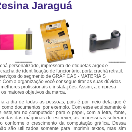
esina Jaraguá
Cartão Fidelidade Pvc
Cartão Pvc p
ra
as
Cartão Pvc Personalizado
Cordão de Crachá Poliést
Cordão para Crach
Cordão para Crachá em Po
Cordão para Crachá Person
achá personalizado, impressora de etiquetas argox e
 de identificação de funcionário, porta crachá retrátil,
Fábrica 
de serviços do segmento de GRÁFICAS - MATERIAIS
. Com a organização você consegue tirar as suas dúvidas
Cordões para Crachá
 melhores profissionais e instalações. Assim, a empresa
 os maiores objetivos da marca.
Cordinha de Crach
dia a dia de todas as pessoas, pois é por meio dela que é
Cordinha p
tos como documentos, por exemplo. Com esse equipamento é
e estejam no computador para o papel, com a letra, fonte,
Cordinha para Crac
vindas das máquinas de escrever, as impressoras sofreram
do conforme o crescimento da computação gráfica. Dessa
Cordão Crachá Pe
ão são utilizados somente para imprimir textos, mas sim