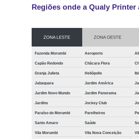
Regiões onde a Qualy Printer 
ZONA LESTE
ZONA OESTE
Fazenda Morumbi
Aeroporto
Al
Capão Redondo
Chácara Flora
Ch
Granja Julieta
Heliópolis
Ib
Jabaquara
Jardim América
Ja
Jardim Novo Mundo
Jardim Panorama
Ja
Jardins
Jockey Club
Jo
Paraíso do Morumbi
Parelheiros
Pe
Santo Amaro
Saúde
So
Vila Morumbi
Vila Nova Conceição
Vi