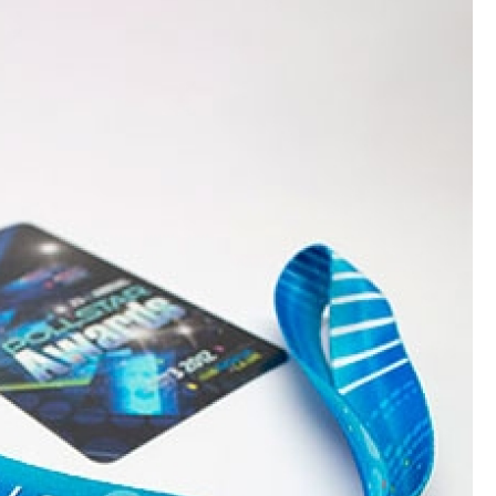
Crachá Perso
Crachá Personal
Crachá Personalizad
Crachá Personaliz
Crachá Personaliza
Crachá Personalizado Pvc Santa
Crachás Personalizado
Crachás Personalizados para E
Impressora Datacard
Impres
Impressora de Crachá
Impresso
Impressora de Etiquetas Argox
Impressora Zebra
Po
Porta Crachá Conjugado
Porta
Porta Crachá Plástico
Por