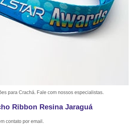
Porta Crachá Transparente
Port
Ribbon Colorido
Ribbon Co
Ribbon Fargo
Ribbon Ma
Ribbon Resina
Rib
Ribbon de Impressora
Rib
Ribbon Impressora Te
Ribbon Impressora Zebr
Ribbon para Impressora de Et
Ribbon para Impressora Zebr
s para Crachá. Fale com nossos especialistas.
Ribbon da Impressora Rio Grande
cho Ribbon Resina Jaraguá
Ribbon de Impressoras Pa
em contato por email.
Ribbon Metalizado pa
Ribbon para E