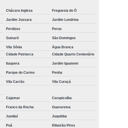
Chácara Inglesa
Freguesia do Ó
Jardim Jussara
Jardim Londrina
Perdizes
Perus
Sumaré
São Domingos
Vila Sônia
Água Branca
Cidade Patriarca
Cidade Quarto Centenário
Itaquera
Jardim Iguatemi
Parque do Carmo
Penha
Vila Carrão
Vila Curuçá
Cajamar
Carapicuíba
Franco da Rocha
Guararema
Jundiaí
Juquitiba
Poá
Ribeirão Pires