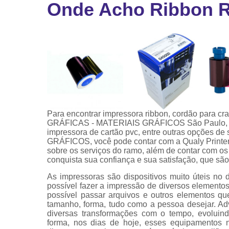
Onde Acho Ribbon R
Ribbon
Ribbon pa
impressor
Ribbons
Para encontrar impressora ribbon, cordão para cr
GRÁFICAS - MATERIAIS GRÁFICOS São Paulo, crachá
impressora de cartão pvc, entre outras opções 
GRÁFICOS, você pode contar com a Qualy Printer
sobre os serviços do ramo, além de contar com os
conquista sua confiança e sua satisfação, que são
As impressoras são dispositivos muito úteis no 
possível fazer a impressão de diversos elemen
possível passar arquivos e outros elementos qu
tamanho, forma, tudo como a pessoa desejar. Ad
diversas transformações com o tempo, evoluin
forma, nos dias de hoje, esses equipamentos n