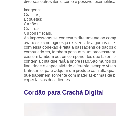
diversos outros itens, como é possível exemplifica
Imagens;
Gráficos;
Etiquetas;
Cartões;
Crachás;
Cupons fiscais.
As impressoras se conectam diretamente ao com
avanços tecnológicos já existem até algumas que s
com essa conexão é feita a passagens de dados 
computadores, também possuem um processador e 
existem também outros componentes que fazem par
contém a tinta que fará a impressão.São muitos 
finalidade e especialidade diferente, sempre vis
Entretanto, para adquirir um produto com alta qua
que trabalhem somente com matérias-primas de pro
expectativas dos clientes.
Cordão para Crachá Digital