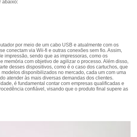
r abaixo:
Cordão de Crachá Personalizado 
Cordão para Crachá com 
Cordão Personal
Cordão Personalizad
Cordão Pers
putador por meio de um cabo USB e atualmente com os
e conectam via Wii-fi e outras conexões sem fio. Assim,
Fita para Crachá Personalizada 
de impressão, sendo que as impressoras, como os
memória com objetivo de agilizar o processo. Além disso,
Crachá de Em
te desses dispositivos, como é o caso dos cartuchos, que
os modelos disponibilizados no mercado, cada um com uma
Crachá de Identificação 
ando atender às mais diversas demandas dos clientes.
lidade, é fundamental contar com empresas qualificadas e
Crachá em Branco
Cra
cedência confiável, visando que o produto final supere as
Crachá Identificação
Cr
Crachá com Cordão
Crachá de Identifica
Crachá e Cordão