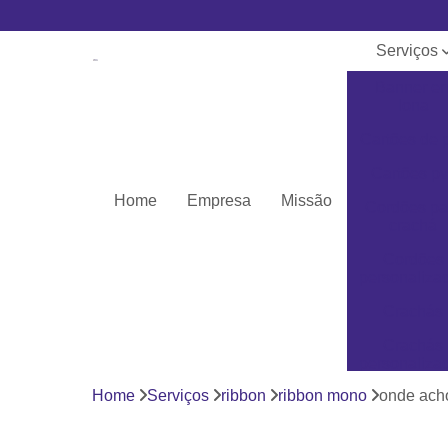
Serviços
Banner e
lona
Cartões de 
Cartões pv
Home
Empresa
Missão
Cordões pa
crachá
Cordões
personaliza
Crachás
Crachás
personaliza
Home
Serviços
ribbon
ribbon mono
onde acho
Impressor
Porta crach