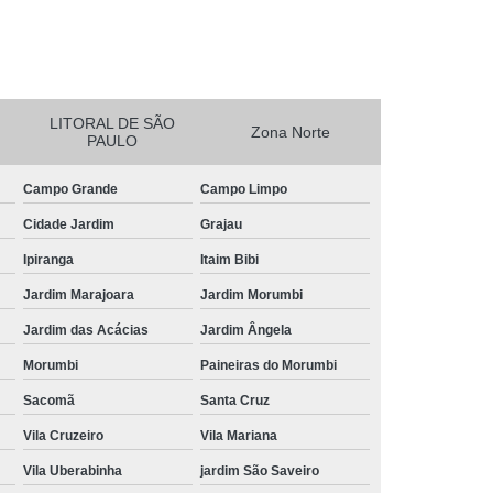
essora de Crachá Minas Gerais
sora de Etiqueta Rio de Janeiro
essora Térmica Rio de Janeiro
LITORAL DE SÃO
Zona Norte
mpressora Zebra Zd220 Pará
PAULO
erais
Ribbon Zebra Zt230 Rio Grande do Sul
Campo Grande
Campo Limpo
Cidade Jardim
Grajau
Ipiranga
Itaim Bibi
Jardim Marajoara
Jardim Morumbi
Jardim das Acácias
Jardim Ângela
Morumbi
Paineiras do Morumbi
Sacomã
Santa Cruz
Vila Cruzeiro
Vila Mariana
Vila Uberabinha
jardim São Saveiro