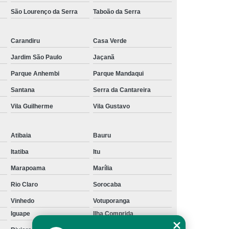
São Lourenço da Serra
Taboão da Serra
Carandiru
Casa Verde
Jardim São Paulo
Jaçanã
Parque Anhembi
Parque Mandaqui
Santana
Serra da Cantareira
Vila Guilherme
Vila Gustavo
Atibaia
Bauru
Itatiba
Itu
Marapoama
Marília
Rio Claro
Sorocaba
Vinhedo
Votuporanga
Iguape
Ilha Comprida