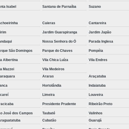
nta Isabel
Santana de Parnaíba
Suzano
choeirinha
Caieras
Cantareira
irim
Jardim Guarapiranga
Jardim Japão
ndaqui
Nossa Senhora do Ó
Parada Inglesa
rque São Domingos
Parque do Chaves
Pompéia
la Albertina
Vila Chica Luíza
Vila Endres
la Mazzei
Vila Medeiros
araquara
Araras
Araçatuba
anca
Hortolândia
Indaiatuba
careí
Limeira
Louveira
racicaba
Presidente Prudente
Ribeirão Preto
o José dos Campos
Taubaté
Valinhos
raguatatuba
Cubatão
Guarujá