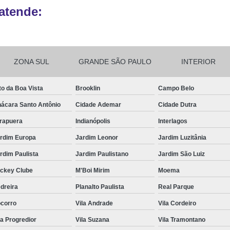
atende:
Ribbon para Impr
Ribbon para Impres
Ribbon para Impr
ZONA SUL
GRANDE SÃO PAULO
INTERIOR
Ribbon para I
Ribbon para Zebra Gc420t Minas G
to da Boa Vista
Brooklin
Campo Belo
ácara Santo Antônio
Cidade Ademar
Cidade Dutra
irapuera
Indianópolis
Interlagos
rdim Europa
Jardim Leonor
Jardim Luzitânia
rdim Paulista
Jardim Paulistano
Jardim São Luiz
ckey Clube
M'Boi Mirim
Moema
dreira
Planalto Paulista
Real Parque
corro
Vila Andrade
Vila Cordeiro
la Progredior
Vila Suzana
Vila Tramontano