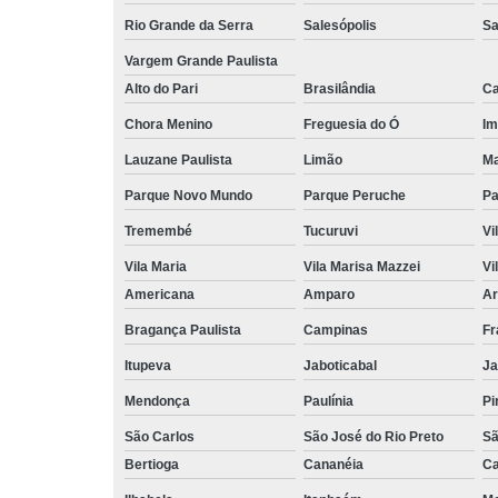
Rio Grande da Serra
Salesópolis
Sa
Vargem Grande Paulista
Alto do Pari
Brasilândia
Ca
Chora Menino
Freguesia do Ó
Im
Lauzane Paulista
Limão
Ma
Parque Novo Mundo
Parque Peruche
Pa
Tremembé
Tucuruvi
Vi
Vila Maria
Vila Marisa Mazzei
Vi
Americana
Amparo
Ar
Bragança Paulista
Campinas
Fr
Itupeva
Jaboticabal
Ja
Mendonça
Paulínia
Pi
São Carlos
São José do Rio Preto
Sã
Bertioga
Cananéia
Ca