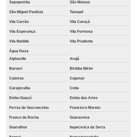
Sapopemba
São Mateus
São Miguel Paulista
Tatuapé
Vila Carrão
Vila Curuçá
Vila Esperança
Vila Formosa
Vila Matilde
Vila Prudente
Água Rasa
Alphaville
Arujá
Barueri
Biritiba Mirim
Caieiras
Cajamar
Carapicuíba
Cotia
Embu Guaçú
Embu das Artes
Ferraz de Vasconcelos
Francisco Morato
Franco da Rocha
Guararema
Guarulhos
Itapecerica da Serra