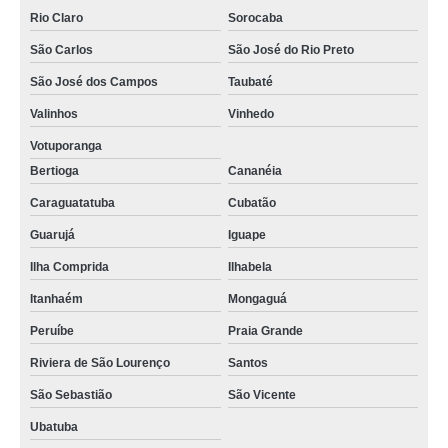
Rio Claro
Sorocaba
São Carlos
São José do Rio Preto
São José dos Campos
Taubaté
Valinhos
Vinhedo
Votuporanga
Bertioga
Cananéia
Caraguatatuba
Cubatão
Guarujá
Iguape
Ilha Comprida
Ilhabela
Itanhaém
Mongaguá
Peruíbe
Praia Grande
Riviera de São Lourenço
Santos
São Sebastião
São Vicente
Ubatuba