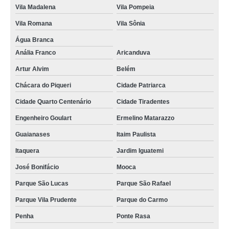
Vila Madalena
Vila Pompeia
Vila Romana
Vila Sônia
Água Branca
Anália Franco
Aricanduva
Artur Alvim
Belém
Chácara do Piqueri
Cidade Patriarca
Cidade Quarto Centenário
Cidade Tiradentes
Engenheiro Goulart
Ermelino Matarazzo
Guaianases
Itaim Paulista
Itaquera
Jardim Iguatemi
José Bonifácio
Mooca
Parque São Lucas
Parque São Rafael
Parque Vila Prudente
Parque do Carmo
Penha
Ponte Rasa