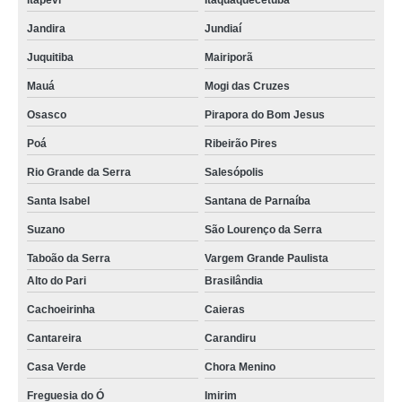
Itapevi
Itaquaquecetuba
Jandira
Jundiaí
Juquitiba
Mairiporã
Mauá
Mogi das Cruzes
Osasco
Pirapora do Bom Jesus
Poá
Ribeirão Pires
Rio Grande da Serra
Salesópolis
Santa Isabel
Santana de Parnaíba
Suzano
São Lourenço da Serra
Taboão da Serra
Vargem Grande Paulista
Alto do Pari
Brasilândia
Cachoeirinha
Caieras
Cantareira
Carandiru
Casa Verde
Chora Menino
Freguesia do Ó
Imirim