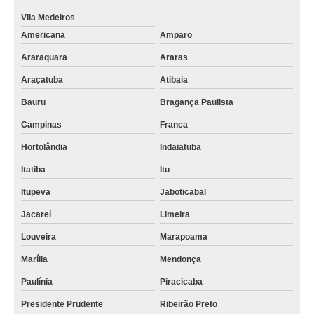
Vila Medeiros
Americana
Amparo
Araraquara
Araras
Araçatuba
Atibaia
Bauru
Bragança Paulista
Campinas
Franca
Hortolândia
Indaiatuba
Itatiba
Itu
Itupeva
Jaboticabal
Jacareí
Limeira
Louveira
Marapoama
Marília
Mendonça
Paulínia
Piracicaba
Presidente Prudente
Ribeirão Preto