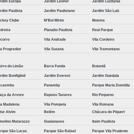
rdim Europa
Jardim Leonor
Jardim Luzitânia
rdim Paulista
Jardim Paulistano
Jardim São Luiz
ckey Clube
M'Boi Mirim
Moema
dreira
Planalto Paulista
Real Parque
corro
Vila Andrade
Vila Cordeiro
la Progredior
Vila Suzana
Vila Tramontano
irro do Limão
Barra Funda
Butantã
rdim Bonfiglioli
Jardim Everest
Jardim Guedala
acaembu
Panamby
Parque Maria Domitila
aça da Arvore
Raposo Tavares
Rio Pequeno
la Madalena
Vila Pompeia
Vila Romana
tur Alvim
Belém
Chácara do Piqueri
melino Matarazzo
Guaianases
Itaim Paulista
rque São Lucas
Parque São Rafael
Parque Vila Prudente