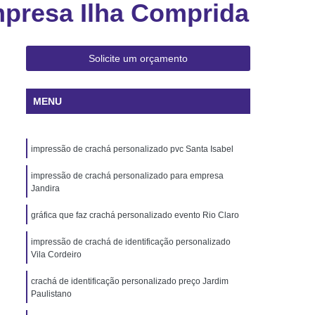
mpresa Ilha Comprida
 Rio de Janeiro
Cartão Pvc Pará
ara Crachás Minas Gerais
 Santa Catarina
Cordão de Crachá
Solicite um orçamento
er
Cordão em Poliéster para Crachá
MENU
á
Cordão para Crachá Digital
liéster
Cordão para Crachá em Silk
impressão de crachá personalizado pvc Santa Isabel
alizado
Cordão Poliéster para Crachá
de Cordão para Crachá
impressão de crachá personalizado para empresa
Jandira
s Personalizados Santa Catarina
gráfica que faz crachá personalizado evento Rio Claro
á Personalizada Rio de Janeiro
impressão de crachá de identificação personalizado
ara Crachá Minas Gerais
Vila Cordeiro
há Personalizada Rio de Janeiro
crachá de identificação personalizado preço Jardim
Paulistano
rsonalizado Rio Grande do Sul