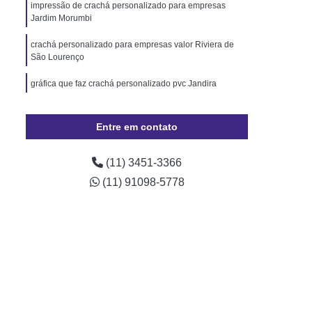
Pará
Cordão de Pescoço Personalizado Pará
impressão de crachá personalizado para empresas
Jardim Morumbi
Trava de Segurança Rio Grande do Sul
crachá personalizado para empresas valor Riviera de
izado Crachá Santa Catarina
São Lourenço
o para Crachá Rio Grande do Sul
gráfica que faz crachá personalizado pvc Jandira
onalizado Santa Catarina
crachá personalizado para empresa preço Tatuapé
Minas Gerais
Crachá
Crachá com Chip
Entre em contato
impressão de crachá personalizado para empresas
presa
Crachá de Evento
Mendonça
(11) 3451-3366
de Funcionário
Crachá de Plástico
(11) 91098-5778
chá Empresarial
Crachá Fidelidade
achá Impresso
Crachá Personalizado
 Personalizado Rio de Janeiro
ção Personalizado Santa Catarina
 Personalizado Minas Gerais