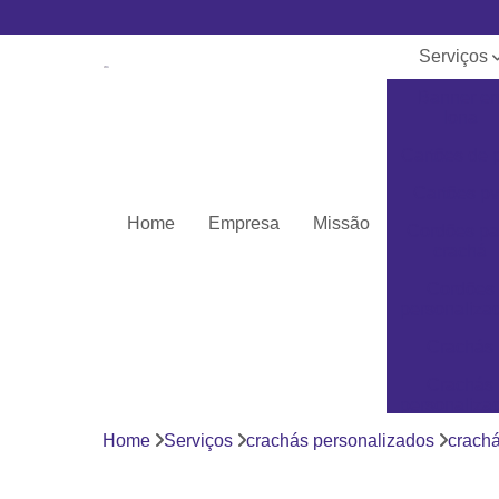
Serviços
Banner e
lona
Cartões de 
Cartões pv
Home
Empresa
Missão
Cordões pa
crachá
Cordões
personaliza
Crachás
Crachás
personaliza
Home
Serviços
crachás personalizados
crachá
Impressor
Porta crach