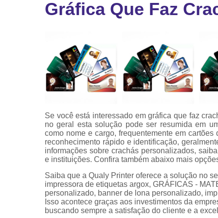
Gráfica Que Faz Cra
Ribbon
Ribbon pa
impressor
Ribbons
Se você está interessado em gráfica que faz cra
no geral esta solução pode ser resumida em um 
como nome e cargo, frequentemente em cartões 
reconhecimento rápido e identificação, geralmen
informações sobre crachás personalizados, saiba
e instituições. Confira também abaixo mais opçõe
Saiba que a Qualy Printer oferece a solução 
impressora de etiquetas argox, GRÁFICAS - MA
personalizado, banner de lona personalizado, impres
Isso acontece graças aos investimentos da empres
buscando sempre a satisfação do cliente e a exce