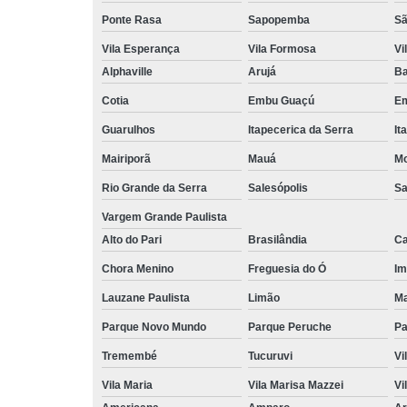
Ponte Rasa
Sapopemba
Sã
Vila Esperança
Vila Formosa
Vi
Alphaville
Arujá
Ba
Cotia
Embu Guaçú
Em
Guarulhos
Itapecerica da Serra
It
Mairiporã
Mauá
Mo
Rio Grande da Serra
Salesópolis
Sa
Vargem Grande Paulista
Alto do Pari
Brasilândia
Ca
Chora Menino
Freguesia do Ó
Im
Lauzane Paulista
Limão
Ma
Parque Novo Mundo
Parque Peruche
Pa
Tremembé
Tucuruvi
Vi
Vila Maria
Vila Marisa Mazzei
Vi