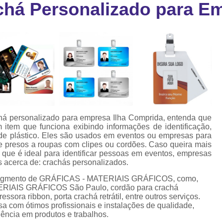
chá Personalizado para E
Cartão Fidelidade Pvc
Cartão Pvc p
ra
as
Cartão Pvc Personalizado
Cordão de Crachá Poliést
Cordão para Crach
Cordão para Crachá em Po
Cordão para Crachá Person
chá personalizado para empresa Ilha Comprida, entenda que
Fábrica 
item que funciona exibindo informações de identificação,
de plástico. Eles são usados em eventos ou empresas para
Cordões para Crachá
te presos a roupas com clipes ou cordões. Caso queira mais
 que é ideal para identificar pessoas em eventos, empresas
Cordinha de Crach
s acerca de: crachás personalizados.
Cordinha p
no segmento de GRÁFICAS - MATERIAIS GRÁFICOS, como,
TERIAIS GRÁFICOS São Paulo, cordão para crachá
Cordinha para Crac
sora ribbon, porta crachá retrátil, entre outros serviços.
a com ótimos profissionais e instalações de qualidade,
Cordão Crachá Pe
lência em produtos e trabalhos.