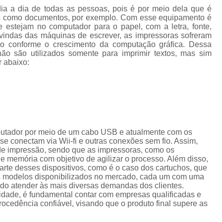
Cordão de Crachá Personalizado 
dia a dia de todas as pessoas, pois é por meio dela que é
tos como documentos, por exemplo. Com esse equipamento é
Cordão para Crachá com 
e estejam no computador para o papel, com a letra, fonte,
vindas das máquinas de escrever, as impressoras sofreram
Cordão Personal
do conforme o crescimento da computação gráfica. Dessa
ão são utilizados somente para imprimir textos, mas sim
Cordão Personalizad
r abaixo:
Cordão Pers
Fita para Crachá Personalizada 
Crachá de Em
Crachá de Identificação 
putador por meio de um cabo USB e atualmente com os
Crachá em Branco
Cra
e conectam via Wii-fi e outras conexões sem fio. Assim,
de impressão, sendo que as impressoras, como os
Crachá Identificação
Cr
memória com objetivo de agilizar o processo. Além disso,
te desses dispositivos, como é o caso dos cartuchos, que
Crachá com Cordão
os modelos disponibilizados no mercado, cada um com uma
ando atender às mais diversas demandas dos clientes.
Crachá de Identifica
lidade, é fundamental contar com empresas qualificadas e
cedência confiável, visando que o produto final supere as
Crachá e Cordão