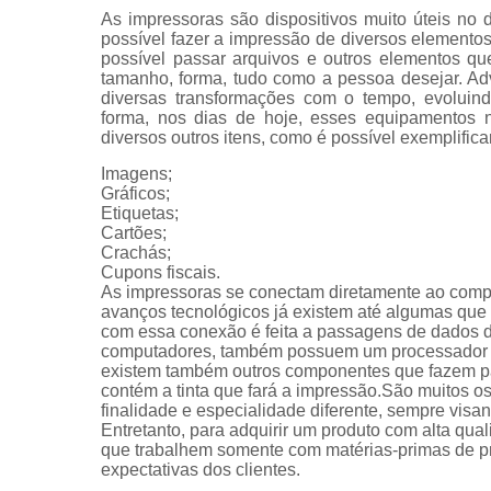
As impressoras são dispositivos muito úteis no 
possível fazer a impressão de diversos elemen
possível passar arquivos e outros elementos qu
tamanho, forma, tudo como a pessoa desejar. Ad
diversas transformações com o tempo, evoluin
forma, nos dias de hoje, esses equipamentos n
diversos outros itens, como é possível exemplifica
Imagens;
Gráficos;
Etiquetas;
Cartões;
Crachás;
Cupons fiscais.
As impressoras se conectam diretamente ao com
avanços tecnológicos já existem até algumas que s
com essa conexão é feita a passagens de dados 
computadores, também possuem um processador e 
existem também outros componentes que fazem par
contém a tinta que fará a impressão.São muitos 
finalidade e especialidade diferente, sempre vis
Entretanto, para adquirir um produto com alta qua
que trabalhem somente com matérias-primas de pro
expectativas dos clientes.