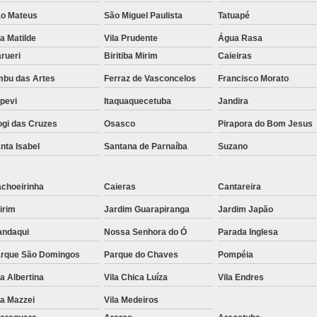
o Mateus
São Miguel Paulista
Tatuapé
la Matilde
Vila Prudente
Água Rasa
rueri
Biritiba Mirim
Caieiras
bu das Artes
Ferraz de Vasconcelos
Francisco Morato
apevi
Itaquaquecetuba
Jandira
gi das Cruzes
Osasco
Pirapora do Bom Jesus
nta Isabel
Santana de Parnaíba
Suzano
choeirinha
Caieras
Cantareira
irim
Jardim Guarapiranga
Jardim Japão
ndaqui
Nossa Senhora do Ó
Parada Inglesa
rque São Domingos
Parque do Chaves
Pompéia
la Albertina
Vila Chica Luíza
Vila Endres
la Mazzei
Vila Medeiros