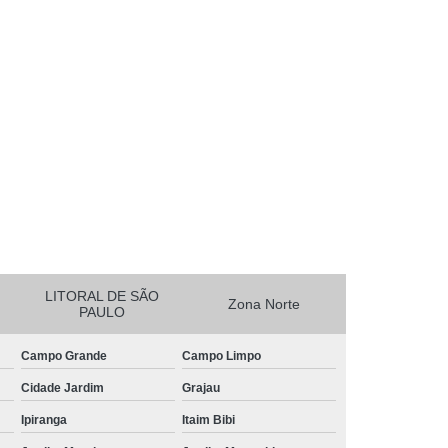
essora de Crachá Minas Gerais
sora de Etiqueta Rio de Janeiro
essora Térmica Rio de Janeiro
mpressora Zebra Zd220 Pará
erais
Ribbon Zebra Zt230 Rio Grande do Sul
LITORAL DE SÃO
Zona Norte
PAULO
Campo Grande
Campo Limpo
Cidade Jardim
Grajau
Ipiranga
Itaim Bibi