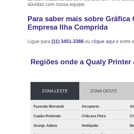
dúvidas com nossa equipe.
Para saber mais sobre Gráfica
Empresa Ilha Comprida
Ligue para
(11) 3451-3366
ou
clique aqui
e entre 
Regiões onde a Qualy Printer 
ZONA LESTE
ZONA OESTE
Fazenda Morumbi
Aeroporto
Al
Capão Redondo
Chácara Flora
Ch
Granja Julieta
Heliópolis
Ib