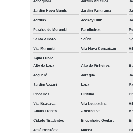
Jabaquara
Jardim América
Ja
Jardim Novo Mundo
Jardim Panorama
Ja
Jardins
Jockey Club
Jo
Paraíso do Morumbi
Parelheiros
Pe
Santo Amaro
Saúde
So
Vila Morumbi
Vila Nova Conceição
Vi
Água Funda
Alto da Lapa
Alto de Pinheiros
Ba
Jaguaré
Jaraguá
Ja
Jardim Vazani
Lapa
P
Pinheiros
Pirituba
Pr
Vila Boaçava
Vila Leopoldina
Vi
Anália Franco
Aricanduva
Ar
Cidade Tiradentes
Engenheiro Goulart
Er
José Bonifácio
Mooca
Pa