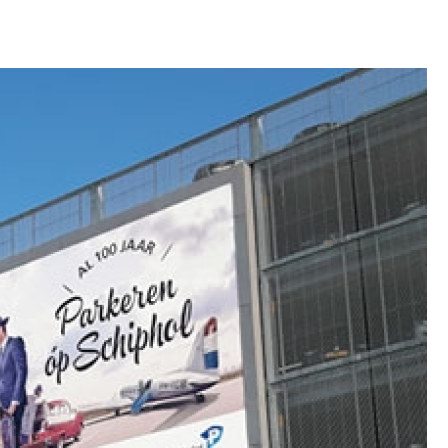
Crachá Perso
Crachá Personal
Crachá Personalizad
Crachá Personaliz
Crachá Personaliza
Crachá Personalizado Pvc Santa
Crachás Personalizado
Crachás Personalizados para E
Impressora Datacard
Impres
Impressora de Crachá
Impresso
Impressora de Etiquetas Argox
Impressora Zebra
Po
Porta Crachá Conjugado
Porta
Porta Crachá Plástico
Por