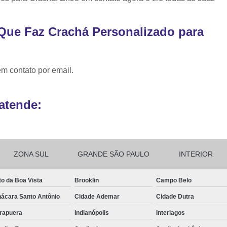
Ribbon para Impr
 Que Faz Crachá Personalizado para
Ribbon para Impres
Ribbon para Impr
Ribbon para I
em contato por email.
Ribbon para Zebra Gc420t Minas G
atende:
ZONA SUL
GRANDE SÃO PAULO
INTERIOR
to da Boa Vista
Brooklin
Campo Belo
ácara Santo Antônio
Cidade Ademar
Cidade Dutra
irapuera
Indianópolis
Interlagos