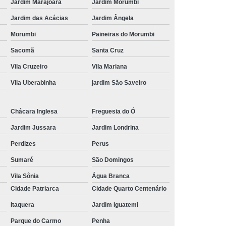
Jardim Marajoara
Jardim Morumbi
Jardim das Acácias
Jardim Ângela
Morumbi
Paineiras do Morumbi
Sacomã
Santa Cruz
Vila Cruzeiro
Vila Mariana
Vila Uberabinha
jardim São Saveiro
Chácara Inglesa
Freguesia do Ó
Jardim Jussara
Jardim Londrina
Perdizes
Perus
Sumaré
São Domingos
Vila Sônia
Água Branca
Cidade Patriarca
Cidade Quarto Centenário
Itaquera
Jardim Iguatemi
Parque do Carmo
Penha