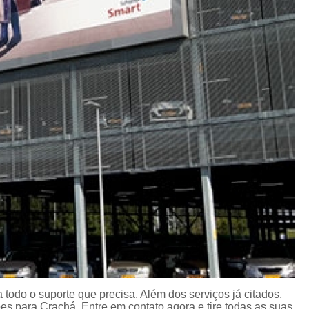
Porta Crachá Transparente
Port
Ribbon Colorido
Ribbon Co
Ribbon Fargo
Ribbon Ma
Ribbon Resina
Rib
Ribbon de Impressora
Rib
Ribbon Impressora Te
Ribbon Impressora Zebr
Ribbon para Impressora de Et
Ribbon para Impressora Zebr
Ribbon da Impressora Rio Grande
Ribbon de Impressoras Pa
Ribbon Metalizado pa
 todo o suporte que precisa. Além dos serviços já citados,
Ribbon para E
 para Crachá. Entre em contato agora e tire todas as suas