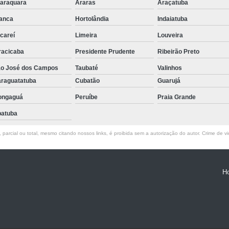
araquara
Araras
Araçatuba
anca
Hortolândia
Indaiatuba
careí
Limeira
Louveira
racicaba
Presidente Prudente
Ribeirão Preto
o José dos Campos
Taubaté
Valinhos
raguatatuba
Cubatão
Guarujá
ongaguá
Peruíbe
Praia Grande
atuba
parcial ou total, mesmo citando nossos links, é proibida sem a autorização do autor. Crime de vi
H