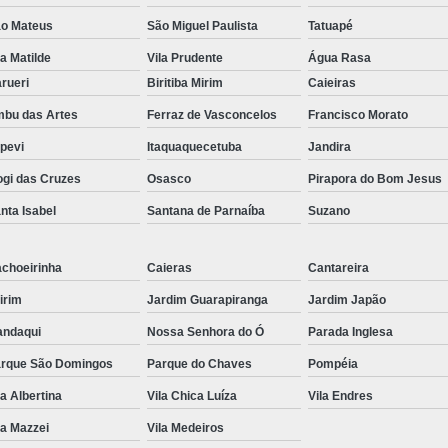
o Mateus
São Miguel Paulista
Tatuapé
la Matilde
Vila Prudente
Água Rasa
rueri
Biritiba Mirim
Caieiras
bu das Artes
Ferraz de Vasconcelos
Francisco Morato
apevi
Itaquaquecetuba
Jandira
gi das Cruzes
Osasco
Pirapora do Bom Jesus
nta Isabel
Santana de Parnaíba
Suzano
choeirinha
Caieras
Cantareira
irim
Jardim Guarapiranga
Jardim Japão
ndaqui
Nossa Senhora do Ó
Parada Inglesa
rque São Domingos
Parque do Chaves
Pompéia
la Albertina
Vila Chica Luíza
Vila Endres
la Mazzei
Vila Medeiros