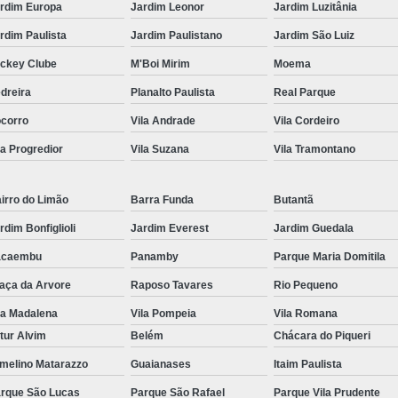
rdim Europa
Jardim Leonor
Jardim Luzitânia
Ribbon para Impr
rdim Paulista
Jardim Paulistano
Jardim São Luiz
Ribbon para Impres
ckey Clube
M'Boi Mirim
Moema
Ribbon para Impr
dreira
Planalto Paulista
Real Parque
Ribbon para I
corro
Vila Andrade
Vila Cordeiro
Ribbon para Zebra Gc420t Minas G
la Progredior
Vila Suzana
Vila Tramontano
irro do Limão
Barra Funda
Butantã
rdim Bonfiglioli
Jardim Everest
Jardim Guedala
acaembu
Panamby
Parque Maria Domitila
aça da Arvore
Raposo Tavares
Rio Pequeno
la Madalena
Vila Pompeia
Vila Romana
tur Alvim
Belém
Chácara do Piqueri
melino Matarazzo
Guaianases
Itaim Paulista
rque São Lucas
Parque São Rafael
Parque Vila Prudente