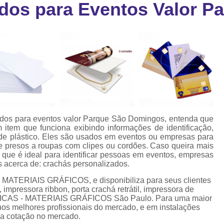
ados para Eventos Valor 
Cartão Fidelidade Pvc
Cartão Pvc p
ra
as
Cartão Pvc Personalizado
Cordão de Crachá Poliést
Cordão para Crach
Cordão para Crachá em Po
Cordão para Crachá Person
ados para eventos valor Parque São Domingos, entenda que
Fábrica 
item que funciona exibindo informações de identificação,
de plástico. Eles são usados em eventos ou empresas para
Cordões para Crachá
te presos a roupas com clipes ou cordões. Caso queira mais
 que é ideal para identificar pessoas em eventos, empresas
Cordinha de Crach
s acerca de: crachás personalizados.
Cordinha p
 MATERIAIS GRÁFICOS, e disponibiliza para seus clientes
impressora ribbon, porta crachá retrátil, impressora de
Cordinha para Crac
RÁFICAS - MATERIAIS GRÁFICOS São Paulo. Para uma maior
 nos melhores profissionais do mercado, e em instalações
Cordão Crachá Pe
oa cotação no mercado.