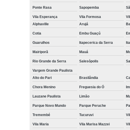
Ponte Rasa
Sapopemba
Sã
Vila Esperança
Vila Formosa
Vi
Alphaville
Arujá
Ba
Cotia
Embu Guaçú
Em
Guarulhos
Itapecerica da Serra
It
Mairiporã
Mauá
Mo
Rio Grande da Serra
Salesópolis
Sa
Vargem Grande Paulista
Alto do Pari
Brasilândia
Ca
Chora Menino
Freguesia do Ó
Im
Lauzane Paulista
Limão
Ma
Parque Novo Mundo
Parque Peruche
Pa
Tremembé
Tucuruvi
Vi
Vila Maria
Vila Marisa Mazzei
Vi