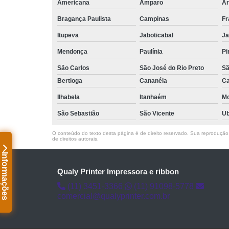
Americana
Amparo
Ar
Bragança Paulista
Campinas
Fr
Itupeva
Jaboticabal
Ja
Mendonça
Paulínia
Pi
São Carlos
São José do Rio Preto
Sã
Bertioga
Cananéia
Ca
Ilhabela
Itanhaém
M
São Sebastião
São Vicente
Ub
O conteúdo do texto desta página é de direito reservado. Sua reprodução, 
de direitos autorais
.
Informações
Qualy Printer Impressora e ribbon
(11) 3451-3366
(11) 91098-5778
comercial@qualyprinter.com.br