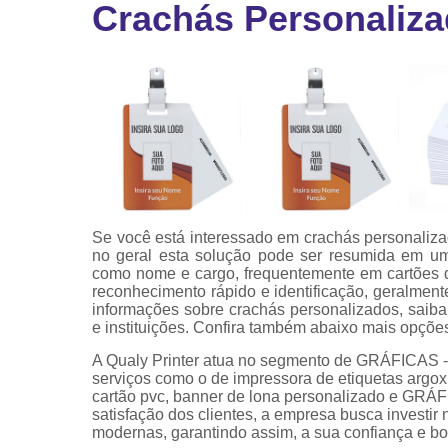
Crachás Personaliz
Ribbon
Ribbon pa
impressor
Ribbons
Se você está interessado em crachás personaliz
no geral esta solução pode ser resumida em um 
como nome e cargo, frequentemente em cartões 
reconhecimento rápido e identificação, geralmen
informações sobre crachás personalizados, saiba
e instituições. Confira também abaixo mais opçõe
A Qualy Printer atua no segmento de GRÁFICAS -
serviços como o de impressora de etiquetas argox, 
cartão pvc, banner de lona personalizado e G
satisfação dos clientes, a empresa busca investir
modernas, garantindo assim, a sua confiança e b