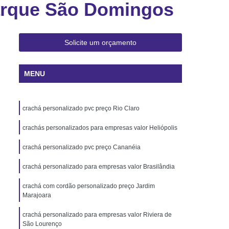
Parque São Domingos
 Rio de Janeiro
Cartão Pvc Pará
ara Crachás Minas Gerais
 Santa Catarina
Cordão de Crachá
Solicite um orçamento
er
Cordão em Poliéster para Crachá
MENU
á
Cordão para Crachá Digital
liéster
Cordão para Crachá em Silk
crachá personalizado pvc preço Rio Claro
alizado
Cordão Poliéster para Crachá
de Cordão para Crachá
crachás personalizados para empresas valor Heliópolis
s Personalizados Santa Catarina
crachá personalizado pvc preço Cananéia
á Personalizada Rio de Janeiro
crachá personalizado para empresas valor Brasilândia
ara Crachá Minas Gerais
crachá com cordão personalizado preço Jardim
Marajoara
há Personalizada Rio de Janeiro
rsonalizado Rio Grande do Sul
crachá personalizado para empresas valor Riviera de
São Lourenço