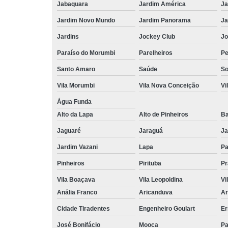
Jabaquara
Jardim América
Ja
Jardim Novo Mundo
Jardim Panorama
Ja
Jardins
Jockey Club
Jo
Paraíso do Morumbi
Parelheiros
Pe
Santo Amaro
Saúde
So
Vila Morumbi
Vila Nova Conceição
Vi
Água Funda
Alto da Lapa
Alto de Pinheiros
Ba
Jaguaré
Jaraguá
Ja
Jardim Vazani
Lapa
P
Pinheiros
Pirituba
Pr
Vila Boaçava
Vila Leopoldina
Vi
Anália Franco
Aricanduva
Ar
Cidade Tiradentes
Engenheiro Goulart
Er
José Bonifácio
Mooca
Pa