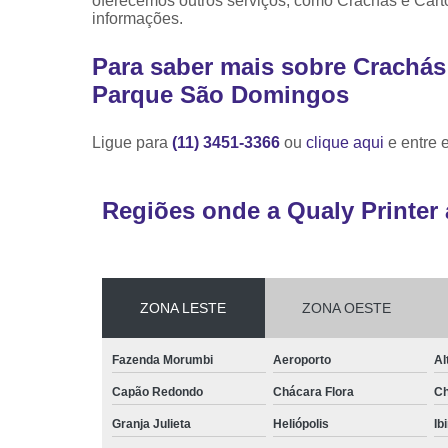
oferecemos outros serviços, como Crachás e Cart
informações.
Para saber mais sobre Crachás
Parque São Domingos
Ligue para
(11) 3451-3366
ou
clique aqui
e entre 
Regiões onde a Qualy Printer 
ZONA LESTE
ZONA OESTE
Fazenda Morumbi
Aeroporto
Al
Capão Redondo
Chácara Flora
Ch
Granja Julieta
Heliópolis
Ib