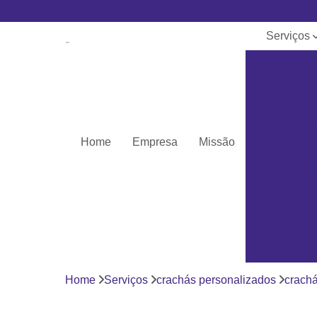
Serviços
Banner e
lona
Cartões de 
Cartões pv
Home
Empresa
Missão
Cordões pa
crachá
Cordões
personaliza
Crachás
Crachás
personaliza
Home
Serviços
crachás personalizados
crachá
Impressor
Porta crach