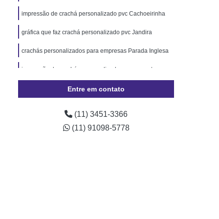
Pará
Cordão de Pescoço Personalizado Pará
impressão de crachá personalizado pvc Cachoeirinha
Trava de Segurança Rio Grande do Sul
gráfica que faz crachá personalizado pvc Jandira
izado Crachá Santa Catarina
crachás personalizados para empresas Parada Inglesa
o para Crachá Rio Grande do Sul
onalizado Santa Catarina
impressão de crachás personalizados para eventos
Araras
Minas Gerais
Crachá
Crachá com Chip
Entre em contato
presa
Crachá de Evento
(11) 3451-3366
de Funcionário
Crachá de Plástico
(11) 91098-5778
chá Empresarial
Crachá Fidelidade
achá Impresso
Crachá Personalizado
 Personalizado Rio de Janeiro
ção Personalizado Santa Catarina
 Personalizado Minas Gerais