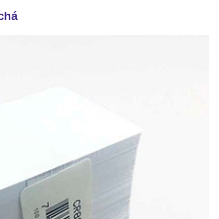
Cordão de Crachá Personalizado 
chá
Cordão para Crachá com 
Cordão Personal
Cordão Personalizad
Cordão Pers
Fita para Crachá Personalizada 
Crachá de Em
Crachá de Identificação 
Crachá em Branco
Cra
Crachá Identificação
Cr
Crachá com Cordão
Crachá de Identifica
Crachá e Cordão