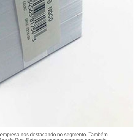
Crachá Perso
Crachá Personal
Crachá Personalizad
Crachá Personaliz
Crachá Personaliza
Crachá Personalizado Pvc Santa
Crachás Personalizado
Crachás Personalizados para E
Impressora Datacard
Impres
Impressora de Crachá
Impresso
Impressora de Etiquetas Argox
Impressora Zebra
Po
Porta Crachá Conjugado
Porta
, a empresa nos destacando no segmento. Também
Porta Crachá Plástico
Por