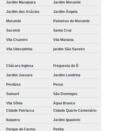
Jardim Marajoara
Jardim Morumbi
essora de Crachá Minas Gerais
Jardim das Acácias
Jardim Ângela
sora de Etiqueta Rio de Janeiro
Morumbi
Paineiras do Morumbi
essora Térmica Rio de Janeiro
Sacomã
Santa Cruz
mpressora Zebra Zd220 Pará
Vila Cruzeiro
Vila Mariana
erais
Ribbon Zebra Zt230 Rio Grande do Sul
Vila Uberabinha
jardim São Saveiro
Chácara Inglesa
Freguesia do Ó
Jardim Jussara
Jardim Londrina
Perdizes
Perus
Sumaré
São Domingos
Vila Sônia
Água Branca
Cidade Patriarca
Cidade Quarto Centenário
Itaquera
Jardim Iguatemi
Parque do Carmo
Penha