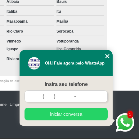
Atibaia
Bauru
Itatiba
Itu
Marapoama
Marília
Rio Claro
Sorocaba
Vinhedo
Votuporanga
Iguape
Ilha Comprida
Riviera de São Lourenço
Santos
Olá! Fale agora pelo WhatsApp
olação de direito autoral – artigo 184 do Código Penal –
Lei 9610/98 - Lei
Insira seu telefone
ome
Empresa
Missão
Serviços
Contato
Mapa do site
Iniciar conversa
1