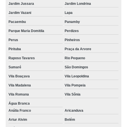
Jardim Jussara
Jardim Londrina
Jardim Vazani
Lapa
Pacaembu
Panamby
Parque Maria Domitila
Perdizes
Perus
Pinheiros
Pirituba
Praça da Arvore
Raposo Tavares
Rio Pequeno
Sumaré
São Domingos
Vila Boaçava
Vila Leopoldina
Vila Madalena
Vila Pompeia
Vila Romana
Vila Sônia
Água Branca
Anália Franco
Aricanduva
Artur Alvim
Belém