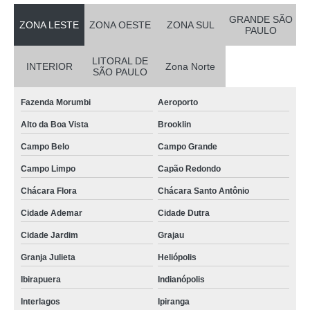
GRANDE SÃO
ZONA LESTE
ZONA OESTE
ZONA SUL
PAULO
LITORAL DE
INTERIOR
Zona Norte
SÃO PAULO
Fazenda Morumbi
Aeroporto
Alto da Boa Vista
Brooklin
Campo Belo
Campo Grande
Campo Limpo
Capão Redondo
Chácara Flora
Chácara Santo Antônio
Cidade Ademar
Cidade Dutra
Cidade Jardim
Grajau
Granja Julieta
Heliópolis
Ibirapuera
Indianópolis
Interlagos
Ipiranga