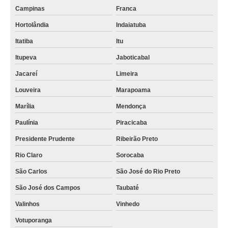
Campinas
Franca
Hortolândia
Indaiatuba
Itatiba
Itu
Itupeva
Jaboticabal
Jacareí
Limeira
Louveira
Marapoama
Marília
Mendonça
Paulínia
Piracicaba
Presidente Prudente
Ribeirão Preto
Rio Claro
Sorocaba
São Carlos
São José do Rio Preto
São José dos Campos
Taubaté
Valinhos
Vinhedo
Votuporanga