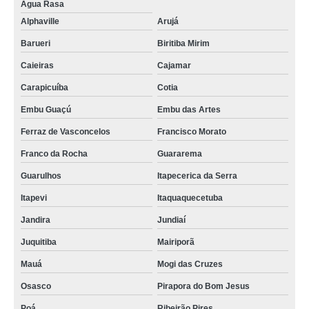
Água Rasa
Alphaville
Arujá
Barueri
Biritiba Mirim
Caieiras
Cajamar
Carapicuíba
Cotia
Embu Guaçú
Embu das Artes
Ferraz de Vasconcelos
Francisco Morato
Franco da Rocha
Guararema
Guarulhos
Itapecerica da Serra
Itapevi
Itaquaquecetuba
Jandira
Jundiaí
Juquitiba
Mairiporã
Mauá
Mogi das Cruzes
Osasco
Pirapora do Bom Jesus
Poá
Ribeirão Pires