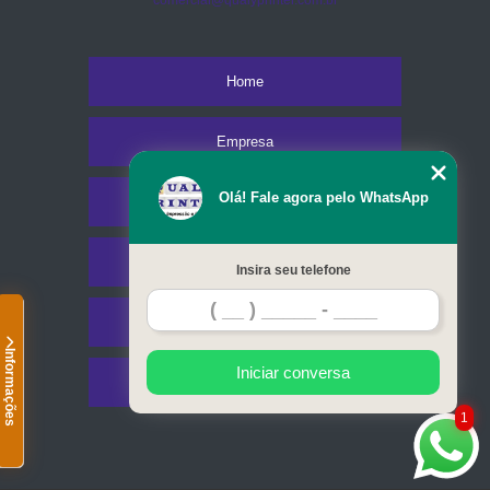
comercial@qualyprinter.com.br
Home
Empresa
Olá! Fale agora pelo WhatsApp
Missão
Serviços
Insira seu telefone
Contato
Informações
Iniciar conversa
Mapa do site
1