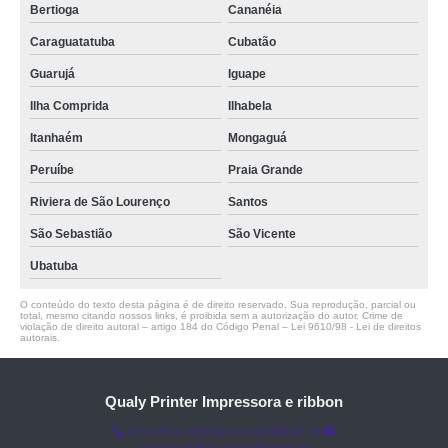
Bertioga
Cananéia
Caraguatatuba
Cubatão
Guarujá
Iguape
Ilha Comprida
Ilhabela
Itanhaém
Mongaguá
Peruíbe
Praia Grande
Riviera de São Lourenço
Santos
São Sebastião
São Vicente
Ubatuba
O conteúdo do texto desta página é de direito reservado. Sua reprodução, parcial ou
total, mesmo citando nossos links, é proibida sem a autorização do autor. Crime de
violação de direito autoral – artigo 184 do Código Penal –
Lei 9610/98 - Lei de direitos
autorais
.
Qualy Printer Impressora e ribbon
(11) 3451-3366
(11) 91098-5778