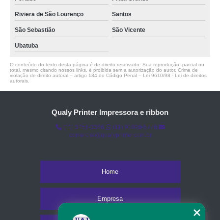
Riviera de São Lourenço
Santos
São Sebastião
São Vicente
Ubatuba
O conteúdo do texto desta página é de direito reservado. Sua reprodução, parcial ou
total, mesmo citando nossos links, é proibida sem a autorização do autor. Crime de
violação de direito autoral – artigo 184 do Código Penal –
Lei 9610/98 - Lei de direitos
autorais
.
Qualy Printer Impressora e ribbon
(11) 3451-3366
(11) 91098-5778
comercial@qualyprinter.com.br
Home
Empresa