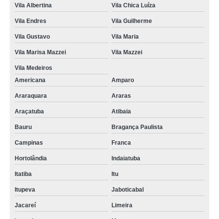
Vila Albertina
Vila Chica Luíza
Vila Endres
Vila Guilherme
Vila Gustavo
Vila Maria
Vila Marisa Mazzei
Vila Mazzei
Vila Medeiros
Americana
Amparo
Araraquara
Araras
Araçatuba
Atibaia
Bauru
Bragança Paulista
Campinas
Franca
Hortolândia
Indaiatuba
Itatiba
Itu
Itupeva
Jaboticabal
Jacareí
Limeira