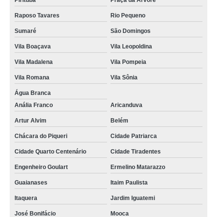
Pirituba
Praça da Arvore
Raposo Tavares
Rio Pequeno
Sumaré
São Domingos
Vila Boaçava
Vila Leopoldina
Vila Madalena
Vila Pompeia
Vila Romana
Vila Sônia
Água Branca
Anália Franco
Aricanduva
Artur Alvim
Belém
Chácara do Piqueri
Cidade Patriarca
Cidade Quarto Centenário
Cidade Tiradentes
Engenheiro Goulart
Ermelino Matarazzo
Guaianases
Itaim Paulista
Itaquera
Jardim Iguatemi
José Bonifácio
Mooca