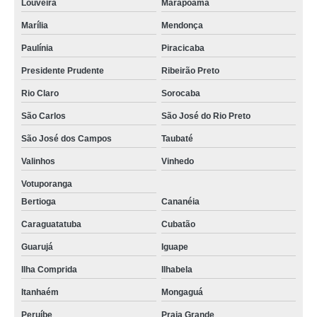
Louveira
Marapoama
Marília
Mendonça
Paulínia
Piracicaba
Presidente Prudente
Ribeirão Preto
Rio Claro
Sorocaba
São Carlos
São José do Rio Preto
São José dos Campos
Taubaté
Valinhos
Vinhedo
Votuporanga
Bertioga
Cananéia
Caraguatatuba
Cubatão
Guarujá
Iguape
Ilha Comprida
Ilhabela
Itanhaém
Mongaguá
Peruíbe
Praia Grande