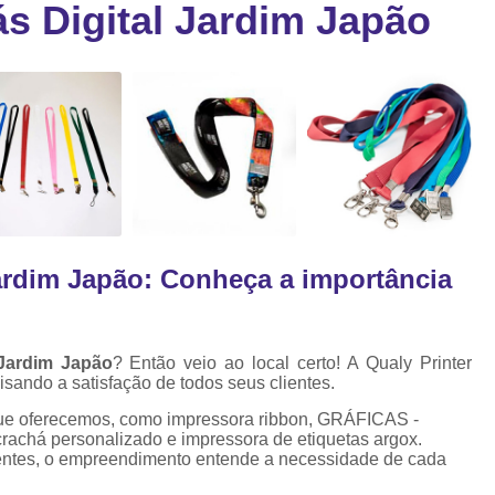
s Digital Jardim Japão
Cartão Fidelidade Pvc
Cartão Pvc p
ra
as
Cartão Pvc Personalizado
Cordão de Crachá Poliést
Cordão para Crach
Cordão para Crachá em Po
Cordão para Crachá Person
Jardim Japão: Conheça a importância
Fábrica 
Cordões para Crachá
Cordinha de Crach
 Jardim Japão
? Então veio ao local certo! A Qualy Printer
visando a satisfação de todos seus clientes.
Cordinha p
ue oferecemos, como impressora ribbon, GRÁFICAS -
Cordinha para Crac
chá personalizado e impressora de etiquetas argox.
ientes, o empreendimento entende a necessidade de cada
Cordão Crachá Pe