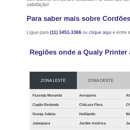
satisfação!
Para saber mais sobre Cordões
Ligue para
(11) 3451-3366
ou
clique aqui
e entre 
Regiões onde a Qualy Printer 
ZONA LESTE
ZONA OESTE
Fazenda Morumbi
Aeroporto
Al
Capão Redondo
Chácara Flora
Ch
Granja Julieta
Heliópolis
Ib
Jabaquara
Jardim América
Ja