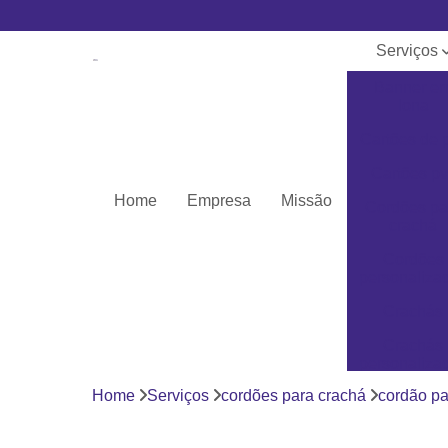
Serviços
Banner e
lona
Cartões de 
Cartões pv
Home
Empresa
Missão
Cordões pa
crachá
Cordões
personaliza
Crachás
Crachás
personaliza
Home
Serviços
cordões para crachá
cordão pa
Impressor
Porta crach