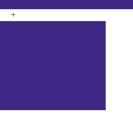
(11) 3451-3366
(11) 91098-5778
a com Ilhós
Banner de Lona Personalizado
Banner em Lona Personalizada
Banner Lona
nner Lona de Vinil
Banner Lona Fosca
tal
Cartão de Pvc Branco para Crachá
tão de Pvc para Crachá
Cartão em Pvc
Cartão Pvc Acura
Cartão Pvc Branco
Cartão Pvc com Chip
Cartão Pvc Hid
Cartão de Acesso Pvc Rio de Janeiro
as Gerais
Cartão de Pvc Rio Grande do Sul
ta Catarina
Cartão de Visita Pvc Pará
rsonalizado Rio Grande do Sul