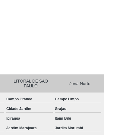
essora de Crachá Minas Gerais
sora de Etiqueta Rio de Janeiro
essora Térmica Rio de Janeiro
mpressora Zebra Zd220 Pará
erais
Ribbon Zebra Zt230 Rio Grande do Sul
LITORAL DE SÃO
Zona Norte
PAULO
Campo Grande
Campo Limpo
Cidade Jardim
Grajau
Ipiranga
Itaim Bibi
Jardim Marajoara
Jardim Morumbi