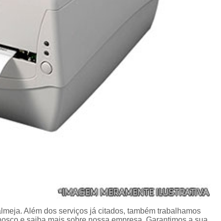
Porta Crachá Transparente
Port
Ribbon Colorido
Ribbon Co
Ribbon Fargo
Ribbon Ma
Ribbon Resina
Rib
Ribbon de Impressora
Rib
Ribbon Impressora Te
Ribbon Impressora Zebr
Ribbon para Impressora de Et
Ribbon para Impressora Zebr
Ribbon da Impressora Rio Grande
Ribbon de Impressoras Pa
Ribbon Metalizado pa
lmeja. Além dos serviços já citados, também trabalhamos
Ribbon para E
nosco e saiba mais sobre nossa empresa. Garantimos a sua