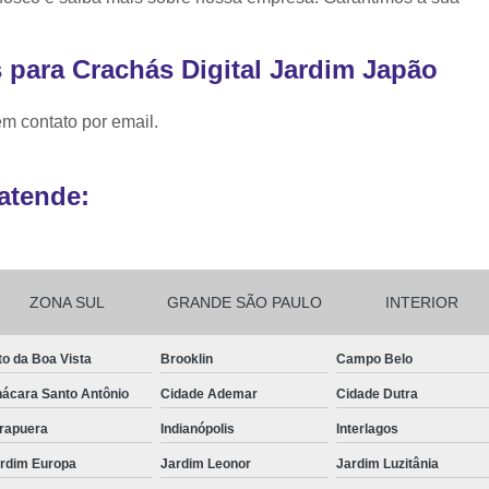
Ribbon para Impr
Ribbon para Impres
 para Crachás Digital Jardim Japão
Ribbon para Impr
em contato por email.
Ribbon para I
Ribbon para Zebra Gc420t Minas G
atende:
ZONA SUL
GRANDE SÃO PAULO
INTERIOR
to da Boa Vista
Brooklin
Campo Belo
ácara Santo Antônio
Cidade Ademar
Cidade Dutra
irapuera
Indianópolis
Interlagos
rdim Europa
Jardim Leonor
Jardim Luzitânia