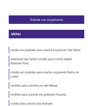
 Rio de Janeiro
Cartão Pvc Pará
ara Crachás Minas Gerais
 Santa Catarina
Cordão de Crachá
Solicite um orçamento
er
Cordão em Poliéster para Crachá
MENU
á
Cordão para Crachá Digital
liéster
Cordão para Crachá em Silk
cordão em poliéster para crachá orçamento Vila Sônia
alizado
Cordão Poliéster para Crachá
de Cordão para Crachá
empresas que fazem cordão para crachá digital
Ribeirão Pires
s Personalizados Santa Catarina
cordão em poliéster para crachá orçamento Bairro do
á Personalizada Rio de Janeiro
Limão
ara Crachá Minas Gerais
cordões para crachás em silk Atibaia
há Personalizada Rio de Janeiro
cordões para crachás em poliéster Paulínia
rsonalizado Rio Grande do Sul
cordão para crachá Vila Andrade