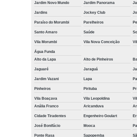
Jardim Novo Mundo
Jardim Panorama
Ja
Jardins
Jockey Club
Jo
Paraíso do Morumbi
Parelheiros
Pe
Santo Amaro
Saúde
So
Vila Morumbi
Vila Nova Conceição
Vi
Água Funda
Alto da Lapa
Alto de Pinheiros
Ba
Jaguaré
Jaraguá
Ja
Jardim Vazani
Lapa
P
Pinheiros
Pirituba
Pr
Vila Boaçava
Vila Leopoldina
Vi
Anália Franco
Aricanduva
Ar
Cidade Tiradentes
Engenheiro Goulart
Er
José Bonifácio
Mooca
Pa
Ponte Rasa
Sapopemba
Sã