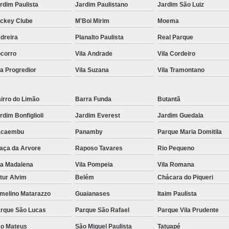
rdim Paulista
Jardim Paulistano
Jardim São Luiz
ckey Clube
M'Boi Mirim
Moema
dreira
Planalto Paulista
Real Parque
corro
Vila Andrade
Vila Cordeiro
la Progredior
Vila Suzana
Vila Tramontano
irro do Limão
Barra Funda
Butantã
rdim Bonfiglioli
Jardim Everest
Jardim Guedala
acaembu
Panamby
Parque Maria Domitila
aça da Arvore
Raposo Tavares
Rio Pequeno
la Madalena
Vila Pompeia
Vila Romana
tur Alvim
Belém
Chácara do Piqueri
melino Matarazzo
Guaianases
Itaim Paulista
rque São Lucas
Parque São Rafael
Parque Vila Prudente
o Mateus
São Miguel Paulista
Tatuapé