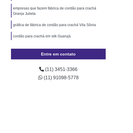
Pará
Cordão de Pescoço Personalizado Pará
empresas que fazem fábrica de cordão para crachá
Trava de Segurança Rio Grande do Sul
Granja Julieta
izado Crachá Santa Catarina
gráfica de fábrica de cordão para crachá Vila Sônia
o para Crachá Rio Grande do Sul
cordão para crachá em silk Guarujá
onalizado Santa Catarina
cordão de crachá poliéster Cantareira
Minas Gerais
Crachá
Crachá com Chip
Entre em contato
presa
Crachá de Evento
(11) 3451-3366
de Funcionário
Crachá de Plástico
(11) 91098-5778
chá Empresarial
Crachá Fidelidade
achá Impresso
Crachá Personalizado
 Personalizado Rio de Janeiro
ção Personalizado Santa Catarina
 Personalizado Minas Gerais