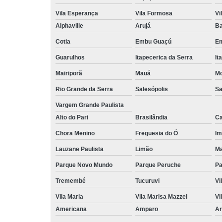
Vila Esperança
Vila Formosa
Vi
Alphaville
Arujá
Ba
Cotia
Embu Guaçú
Em
Guarulhos
Itapecerica da Serra
It
Mairiporã
Mauá
Mo
Rio Grande da Serra
Salesópolis
Sa
Vargem Grande Paulista
Alto do Pari
Brasilândia
Ca
Chora Menino
Freguesia do Ó
Im
Lauzane Paulista
Limão
Ma
Parque Novo Mundo
Parque Peruche
Pa
Tremembé
Tucuruvi
Vi
Vila Maria
Vila Marisa Mazzei
Vi
Americana
Amparo
Ar