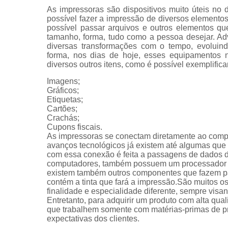
As impressoras são dispositivos muito úteis no 
possível fazer a impressão de diversos elemen
possível passar arquivos e outros elementos qu
tamanho, forma, tudo como a pessoa desejar. Ad
diversas transformações com o tempo, evoluin
forma, nos dias de hoje, esses equipamentos n
diversos outros itens, como é possível exemplifica
Imagens;
Gráficos;
Etiquetas;
Cartões;
Crachás;
Cupons fiscais.
As impressoras se conectam diretamente ao com
avanços tecnológicos já existem até algumas que s
com essa conexão é feita a passagens de dados 
computadores, também possuem um processador e 
existem também outros componentes que fazem par
contém a tinta que fará a impressão.São muitos 
finalidade e especialidade diferente, sempre vis
Entretanto, para adquirir um produto com alta qua
que trabalhem somente com matérias-primas de pro
expectativas dos clientes.