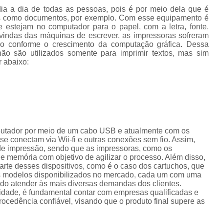
Cordão de Crachá Personalizado 
dia a dia de todas as pessoas, pois é por meio dela que é
tos como documentos, por exemplo. Com esse equipamento é
Cordão para Crachá com 
e estejam no computador para o papel, com a letra, fonte,
vindas das máquinas de escrever, as impressoras sofreram
Cordão Personal
do conforme o crescimento da computação gráfica. Dessa
ão são utilizados somente para imprimir textos, mas sim
Cordão Personalizad
r abaixo:
Cordão Pers
Fita para Crachá Personalizada 
Crachá de Em
Crachá de Identificação 
putador por meio de um cabo USB e atualmente com os
Crachá em Branco
Cra
e conectam via Wii-fi e outras conexões sem fio. Assim,
de impressão, sendo que as impressoras, como os
Crachá Identificação
Cr
memória com objetivo de agilizar o processo. Além disso,
te desses dispositivos, como é o caso dos cartuchos, que
Crachá com Cordão
os modelos disponibilizados no mercado, cada um com uma
ando atender às mais diversas demandas dos clientes.
Crachá de Identifica
lidade, é fundamental contar com empresas qualificadas e
cedência confiável, visando que o produto final supere as
Crachá e Cordão