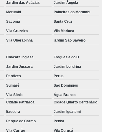
Jardim das Acácias
Jardim Ângela
Morumbi
Paineiras do Morumbi
Sacomã
Santa Cruz
Vila Cruzeiro
Vila Mariana
Vila Uberabinha
jardim São Saveiro
Chácara Inglesa
Freguesia do Ó
Jardim Jussara
Jardim Londrina
Perdizes
Perus
Sumaré
São Domingos
Vila Sônia
Água Branca
Cidade Patriarca
Cidade Quarto Centenário
Itaquera
Jardim Iguatemi
Parque do Carmo
Penha
Vila Carrão
Vila Curuçá