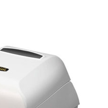
Crachá Perso
Crachá Personal
Crachá Personalizad
Crachá Personaliz
Crachá Personaliza
Crachá Personalizado Pvc Santa
Crachás Personalizado
Crachás Personalizados para E
Impressora Datacard
Impres
Impressora de Crachá
Impresso
Impressora de Etiquetas Argox
Impressora Zebra
Po
Porta Crachá Conjugado
Porta
Porta Crachá Plástico
Por