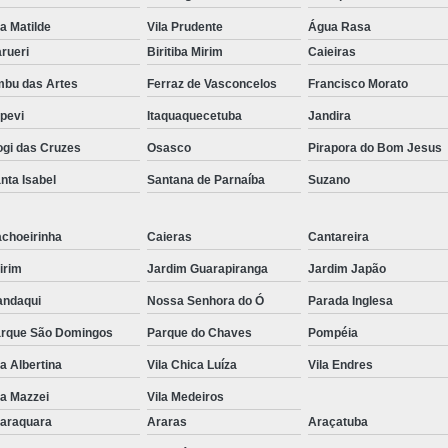
la Matilde
Vila Prudente
Água Rasa
rueri
Biritiba Mirim
Caieiras
bu das Artes
Ferraz de Vasconcelos
Francisco Morato
apevi
Itaquaquecetuba
Jandira
gi das Cruzes
Osasco
Pirapora do Bom Jesus
nta Isabel
Santana de Parnaíba
Suzano
choeirinha
Caieras
Cantareira
irim
Jardim Guarapiranga
Jardim Japão
ndaqui
Nossa Senhora do Ó
Parada Inglesa
rque São Domingos
Parque do Chaves
Pompéia
la Albertina
Vila Chica Luíza
Vila Endres
la Mazzei
Vila Medeiros
araquara
Araras
Araçatuba