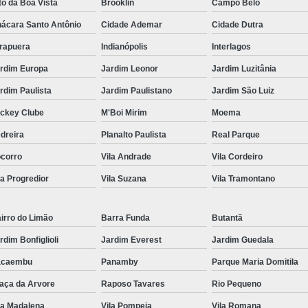
to da Boa Vista
Brooklin
Campo Belo
ácara Santo Antônio
Cidade Ademar
Cidade Dutra
irapuera
Indianópolis
Interlagos
rdim Europa
Jardim Leonor
Jardim Luzitânia
rdim Paulista
Jardim Paulistano
Jardim São Luiz
ckey Clube
M'Boi Mirim
Moema
dreira
Planalto Paulista
Real Parque
corro
Vila Andrade
Vila Cordeiro
la Progredior
Vila Suzana
Vila Tramontano
irro do Limão
Barra Funda
Butantã
rdim Bonfiglioli
Jardim Everest
Jardim Guedala
acaembu
Panamby
Parque Maria Domitila
aça da Arvore
Raposo Tavares
Rio Pequeno
la Madalena
Vila Pompeia
Vila Romana