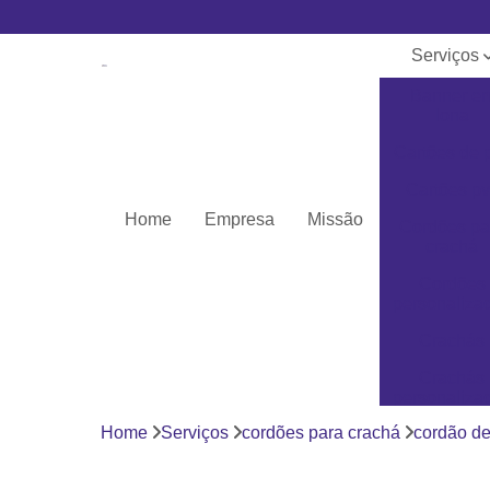
Serviços
Banner e
lona
Cartões de 
Cartões pv
Home
Empresa
Missão
Cordões pa
crachá
Cordões
personaliza
Crachás
Crachás
personaliza
Home
Serviços
cordões para crachá
cordão de
Impressor
Porta crach