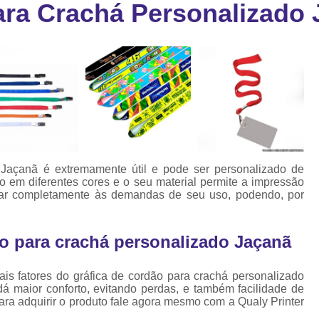
ara Crachá Personalizado
Cartão Fidelidade Pvc
Cartão Pvc p
ra
as
Cartão Pvc Personalizado
Cordão de Crachá Poliést
Cordão para Crach
Cordão para Crachá em Po
Cordão para Crachá Person
 Jaçanã é extremamente útil e pode ser personalizado de
Fábrica 
 em diferentes cores e o seu material permite a impressão
uar completamente às demandas de seu uso, podendo, por
Cordões para Crachá
Cordinha de Crach
ão para crachá personalizado Jaçanã
Cordinha p
pais fatores do gráfica de cordão para crachá personalizado
Cordinha para Crac
á maior conforto, evitando perdas, e também facilidade de
Cordão Crachá Pe
ara adquirir o produto fale agora mesmo com a Qualy Printer