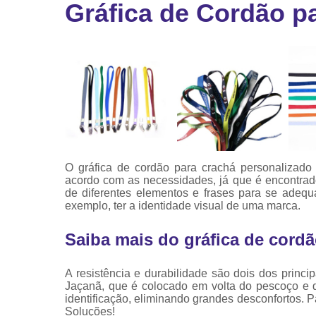
Gráfica de Cordão p
Ribbon
Ribbon pa
impressor
Ribbons
O gráfica de cordão para crachá personalizado
acordo com as necessidades, já que é encontrado
de diferentes elementos e frases para se adeq
exemplo, ter a identidade visual de uma marca.
Saiba mais do gráfica de cord
A resistência e durabilidade são dois dos princi
Jaçanã, que é colocado em volta do pescoço e d
identificação, eliminando grandes desconfortos. P
Soluções!