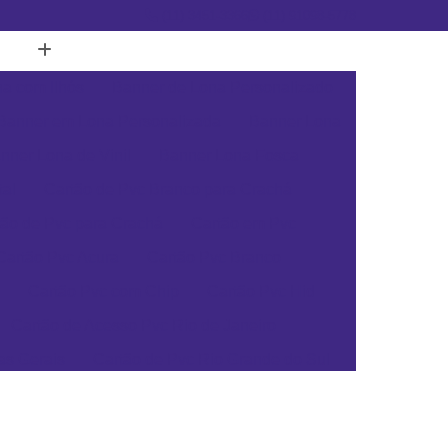
(11) 3451-3366
(11) 91098-5778
a com Ilhós
Banner de Lona Personalizado
Banner em Lona Personalizada
Banner Lona
nner Lona de Vinil
Banner Lona Fosca
tal
Cartão de Pvc Branco para Crachá
tão de Pvc para Crachá
Cartão em Pvc
Cartão Pvc Acura
Cartão Pvc Branco
Cartão Pvc com Chip
Cartão Pvc Hid
Cartão de Acesso Pvc Rio de Janeiro
as Gerais
Cartão de Pvc Rio Grande do Sul
ta Catarina
Cartão de Visita Pvc Pará
rsonalizado Rio Grande do Sul