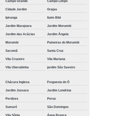
Campo Grande
Campo Limpo
Cidade Jardim
Grajau
Ipiranga
Itaim Bibi
Jardim Marajoara
Jardim Morumbi
Jardim das Acácias
Jardim Ângela
Morumbi
Paineiras do Morumbi
Sacomã
Santa Cruz
Vila Cruzeiro
Vila Mariana
Vila Uberabinha
jardim São Saveiro
Chácara Inglesa
Freguesia do Ó
Jardim Jussara
Jardim Londrina
Perdizes
Perus
Sumaré
São Domingos
Vila Sônia
Água Branca