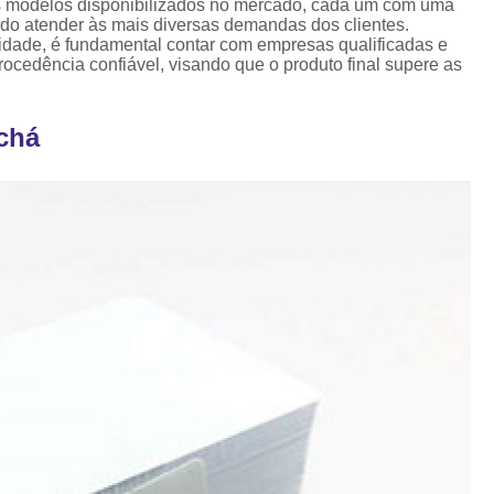
Crachá Perso
os modelos disponibilizados no mercado, cada um com uma
ando atender às mais diversas demandas dos clientes.
Crachá Personal
lidade, é fundamental contar com empresas qualificadas e
cedência confiável, visando que o produto final supere as
Crachá Personalizad
Crachá Personaliz
chá
Crachá Personaliza
Crachá Personalizado Pvc Santa
Crachás Personalizado
Crachás Personalizados para E
Impressora Datacard
Impres
Impressora de Crachá
Impresso
Impressora de Etiquetas Argox
Impressora Zebra
Po
Porta Crachá Conjugado
Porta
Porta Crachá Plástico
Por