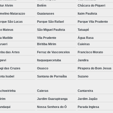
tur Alvim
Belém
Chácara do Piqueri
melino Matarazzo
Guaianases
Itaim Paulista
rque São Lucas
Parque São Rafael
Parque Vila Prudente
o Mateus
São Miguel Paulista
Tatuapé
la Matilde
Vila Prudente
Água Rasa
rueri
Biritiba Mirim
Caieiras
bu das Artes
Ferraz de Vasconcelos
Francisco Morato
apevi
Itaquaquecetuba
Jandira
gi das Cruzes
Osasco
Pirapora do Bom Jesus
nta Isabel
Santana de Parnaíba
Suzano
choeirinha
Caieras
Cantareira
irim
Jardim Guarapiranga
Jardim Japão
ndaqui
Nossa Senhora do Ó
Parada Inglesa