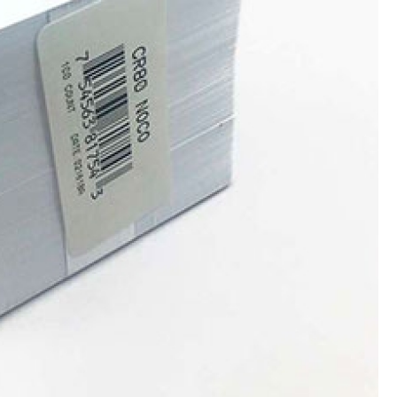
Porta Crachá Transparente
Port
Ribbon Colorido
Ribbon Co
Ribbon Fargo
Ribbon Ma
Ribbon Resina
Rib
Ribbon de Impressora
Rib
Ribbon Impressora Te
Ribbon Impressora Zebr
Ribbon para Impressora de Et
Ribbon para Impressora Zebr
Ribbon da Impressora Rio Grande
Ribbon de Impressoras Pa
Ribbon Metalizado pa
Ribbon para E