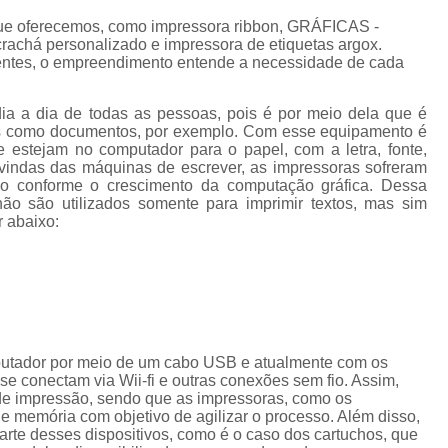
Cordão de Crachá Personalizado 
ue oferecemos, como impressora ribbon, GRÁFICAS -
Cordão para Crachá com 
chá personalizado e impressora de etiquetas argox.
ientes, o empreendimento entende a necessidade de cada
Cordão Personal
Cordão Personalizad
dia a dia de todas as pessoas, pois é por meio dela que é
tos como documentos, por exemplo. Com esse equipamento é
Cordão Pers
e estejam no computador para o papel, com a letra, fonte,
vindas das máquinas de escrever, as impressoras sofreram
Fita para Crachá Personalizada 
do conforme o crescimento da computação gráfica. Dessa
ão são utilizados somente para imprimir textos, mas sim
Crachá de Em
r abaixo:
Crachá de Identificação 
Crachá em Branco
Cra
Crachá Identificação
Cr
Crachá com Cordão
putador por meio de um cabo USB e atualmente com os
e conectam via Wii-fi e outras conexões sem fio. Assim,
Crachá de Identifica
de impressão, sendo que as impressoras, como os
Crachá e Cordão
memória com objetivo de agilizar o processo. Além disso,
te desses dispositivos, como é o caso dos cartuchos, que