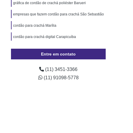
Pará
Cordão de Pescoço Personalizado Pará
gráfica de cordão de crachá poliéster Barueri
Trava de Segurança Rio Grande do Sul
empresas que fazem cordão para crachá São Sebastião
izado Crachá Santa Catarina
cordão para crachá Marília
o para Crachá Rio Grande do Sul
cordão para crachá digital Carapicuíba
onalizado Santa Catarina
Minas Gerais
Crachá
Crachá com Chip
Entre em contato
presa
Crachá de Evento
(11) 3451-3366
de Funcionário
Crachá de Plástico
(11) 91098-5778
chá Empresarial
Crachá Fidelidade
achá Impresso
Crachá Personalizado
 Personalizado Rio de Janeiro
ção Personalizado Santa Catarina
 Personalizado Minas Gerais