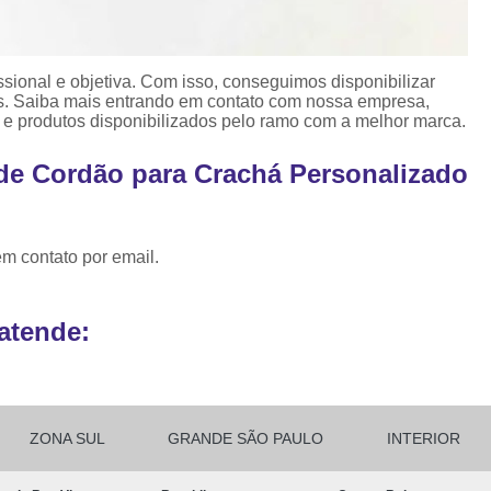
Ribbon para Impr
Ribbon para Impres
ional e objetiva. Com isso, conseguimos disponibilizar
Ribbon para Impr
s. Saiba mais entrando em contato com nossa empresa,
 e produtos disponibilizados pelo ramo com a melhor marca.
Ribbon para I
 de Cordão para Crachá Personalizado
Ribbon para Zebra Gc420t Minas G
em contato por email.
atende:
ZONA SUL
GRANDE SÃO PAULO
INTERIOR