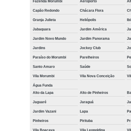
Fazenda Morumbi
Aeroporto
Al
Capão Redondo
Chácara Flora
Ch
Granja Julieta
Heliópolis
Ib
Jabaquara
Jardim América
Ja
Jardim Novo Mundo
Jardim Panorama
Ja
Jardins
Jockey Club
Jo
Paraíso do Morumbi
Parelheiros
Pe
Santo Amaro
Saúde
So
Vila Morumbi
Vila Nova Conceição
Vi
Água Funda
Alto da Lapa
Alto de Pinheiros
Ba
Jaguaré
Jaraguá
Ja
Jardim Vazani
Lapa
P
Pinheiros
Pirituba
Pr
Vila Boaçava
Vila Leopoldina
Vi