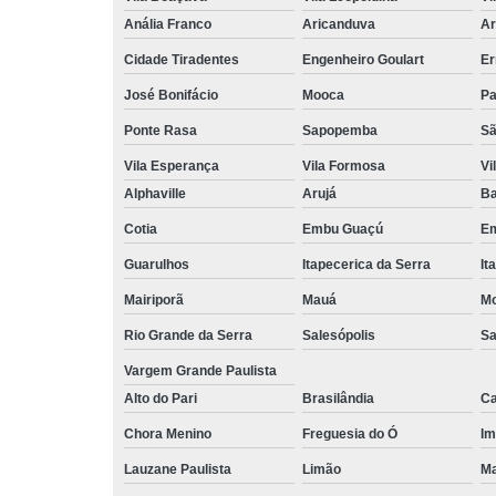
Anália Franco
Aricanduva
Ar
Cidade Tiradentes
Engenheiro Goulart
Er
José Bonifácio
Mooca
Pa
Ponte Rasa
Sapopemba
Sã
Vila Esperança
Vila Formosa
Vi
Alphaville
Arujá
Ba
Cotia
Embu Guaçú
Em
Guarulhos
Itapecerica da Serra
It
Mairiporã
Mauá
Mo
Rio Grande da Serra
Salesópolis
Sa
Vargem Grande Paulista
Alto do Pari
Brasilândia
Ca
Chora Menino
Freguesia do Ó
Im
Lauzane Paulista
Limão
Ma