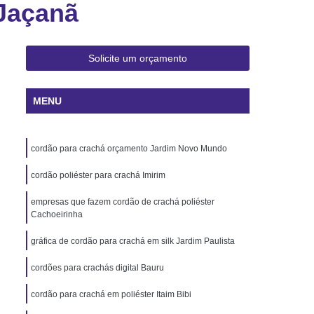
 Jaçanã
 Rio de Janeiro
Cartão Pvc Pará
ara Crachás Minas Gerais
 Santa Catarina
Cordão de Crachá
Solicite um orçamento
er
Cordão em Poliéster para Crachá
MENU
á
Cordão para Crachá Digital
liéster
Cordão para Crachá em Silk
cordão para crachá orçamento Jardim Novo Mundo
alizado
Cordão Poliéster para Crachá
de Cordão para Crachá
cordão poliéster para crachá Imirim
s Personalizados Santa Catarina
empresas que fazem cordão de crachá poliéster
Cachoeirinha
á Personalizada Rio de Janeiro
gráfica de cordão para crachá em silk Jardim Paulista
ara Crachá Minas Gerais
cordões para crachás digital Bauru
há Personalizada Rio de Janeiro
rsonalizado Rio Grande do Sul
cordão para crachá em poliéster Itaim Bibi