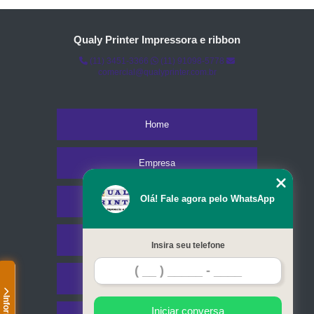
Qualy Printer Impressora e ribbon
(11) 3451-3366
(11) 91098-5778
comercial@qualyprinter.com.br
Home
Empresa
Olá! Fale agora pelo WhatsApp
Missão
Serviços
Insira seu telefone
Contato
Iniciar conversa