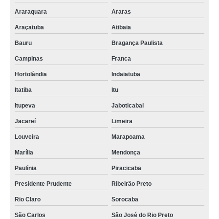
Araraquara
Araras
Araçatuba
Atibaia
Bauru
Bragança Paulista
Campinas
Franca
Hortolândia
Indaiatuba
Itatiba
Itu
Itupeva
Jaboticabal
Jacareí
Limeira
Louveira
Marapoama
Marília
Mendonça
Paulínia
Piracicaba
Presidente Prudente
Ribeirão Preto
Rio Claro
Sorocaba
São Carlos
São José do Rio Preto