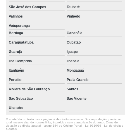
São José dos Campos
Taubaté
Valinhos
Vinhedo
Votuporanga
Bertioga
Cananéia
Caraguatatuba
Cubatão
Guarujá
Iguape
Ilha Comprida
Ilhabela
Itanhaém
Mongaguá
Peruíbe
Praia Grande
Riviera de São Lourenço
Santos
São Sebastião
São Vicente
Ubatuba
O conteúdo do texto desta página é de direito reservado. Sua reprodução, parcial ou
total, mesmo citando nossos links, é proibida sem a autorização do autor. Crime de
violação de direito autoral – artigo 184 do Código Penal –
Lei 9610/98 - Lei de direitos
autorais
.