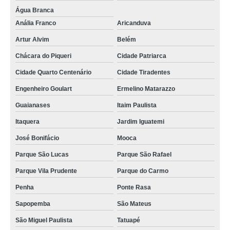
Água Branca
Anália Franco
Aricanduva
Artur Alvim
Belém
Chácara do Piqueri
Cidade Patriarca
Cidade Quarto Centenário
Cidade Tiradentes
Engenheiro Goulart
Ermelino Matarazzo
Guaianases
Itaim Paulista
Itaquera
Jardim Iguatemi
José Bonifácio
Mooca
Parque São Lucas
Parque São Rafael
Parque Vila Prudente
Parque do Carmo
Penha
Ponte Rasa
Sapopemba
São Mateus
São Miguel Paulista
Tatuapé