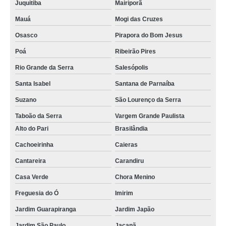
Juquitiba
Mairiporã
Mauá
Mogi das Cruzes
Osasco
Pirapora do Bom Jesus
Poá
Ribeirão Pires
Rio Grande da Serra
Salesópolis
Santa Isabel
Santana de Parnaíba
Suzano
São Lourenço da Serra
Taboão da Serra
Vargem Grande Paulista
Alto do Pari
Brasilândia
Cachoeirinha
Caieras
Cantareira
Carandiru
Casa Verde
Chora Menino
Freguesia do Ó
Imirim
Jardim Guarapiranga
Jardim Japão
Jardim São Paulo
Jaçanã