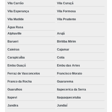
Vila Carrão
Vila Curuçá
Vila Esperança
Vila Formosa
Vila Matilde
Vila Prudente
Água Rasa
Alphaville
Arujá
Barueri
Biritiba Mirim
Caieiras
Cajamar
Carapicuíba
Cotia
Embu Guaçú
Embu das Artes
Ferraz de Vasconcelos
Francisco Morato
Franco da Rocha
Guararema
Guarulhos
Itapecerica da Serra
Itapevi
Itaquaquecetuba
Jandira
Jundiaí