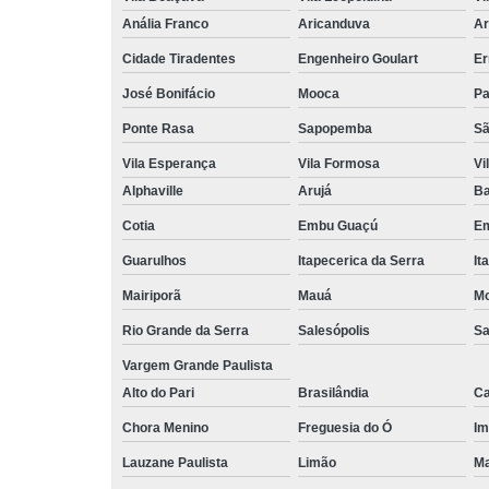
Anália Franco
Aricanduva
Ar
Cidade Tiradentes
Engenheiro Goulart
Er
José Bonifácio
Mooca
Pa
Ponte Rasa
Sapopemba
Sã
Vila Esperança
Vila Formosa
Vi
Alphaville
Arujá
Ba
Cotia
Embu Guaçú
Em
Guarulhos
Itapecerica da Serra
It
Mairiporã
Mauá
Mo
Rio Grande da Serra
Salesópolis
Sa
Vargem Grande Paulista
Alto do Pari
Brasilândia
Ca
Chora Menino
Freguesia do Ó
Im
Lauzane Paulista
Limão
Ma