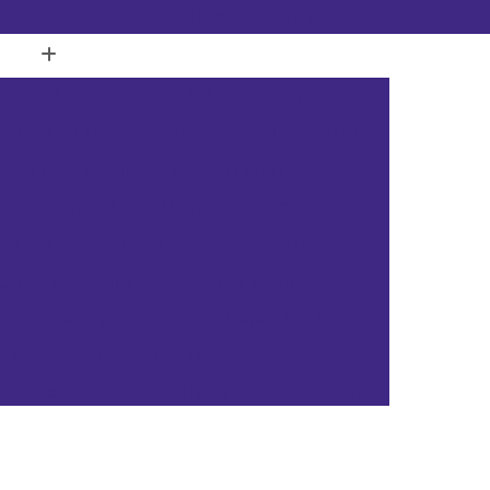
(11) 3451-3366
(11) 91098-5778
a com Ilhós
Banner de Lona Personalizado
Banner em Lona Personalizada
Banner Lona
nner Lona de Vinil
Banner Lona Fosca
tal
Cartão de Pvc Branco para Crachá
tão de Pvc para Crachá
Cartão em Pvc
Cartão Pvc Acura
Cartão Pvc Branco
Cartão Pvc com Chip
Cartão Pvc Hid
Cartão de Acesso Pvc Rio de Janeiro
as Gerais
Cartão de Pvc Rio Grande do Sul
ta Catarina
Cartão de Visita Pvc Pará
rsonalizado Rio Grande do Sul