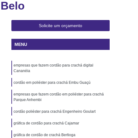
 Belo
 Rio de Janeiro
Cartão Pvc Pará
ara Crachás Minas Gerais
 Santa Catarina
Cordão de Crachá
Solicite um orçamento
er
Cordão em Poliéster para Crachá
MENU
á
Cordão para Crachá Digital
liéster
Cordão para Crachá em Silk
empresas que fazem cordão para crachá digital
alizado
Cordão Poliéster para Crachá
Cananéia
de Cordão para Crachá
cordão em poliéster para crachá Embu Guaçú
s Personalizados Santa Catarina
empresas que fazem cordão em poliéster para crachá
á Personalizada Rio de Janeiro
Parque Anhembi
ara Crachá Minas Gerais
cordão poliéster para crachá Engenheiro Goulart
há Personalizada Rio de Janeiro
gráfica de cordão para crachá Cajamar
rsonalizado Rio Grande do Sul
gráfica de cordão de crachá Bertioga