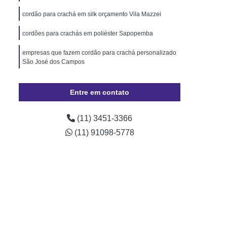
Pará
Cordão de Pescoço Personalizado Pará
cordão para crachá em silk orçamento Vila Mazzei
Trava de Segurança Rio Grande do Sul
cordões para crachás em poliéster Sapopemba
izado Crachá Santa Catarina
empresas que fazem cordão para crachá personalizado
o para Crachá Rio Grande do Sul
São José dos Campos
onalizado Santa Catarina
empresas que fazem cordão para crachá personalizado
Minas Gerais
Crachá
Crachá com Chip
Pinheiros
Entre em contato
presa
Crachá de Evento
(11) 3451-3366
de Funcionário
Crachá de Plástico
(11) 91098-5778
chá Empresarial
Crachá Fidelidade
achá Impresso
Crachá Personalizado
 Personalizado Rio de Janeiro
ção Personalizado Santa Catarina
 Personalizado Minas Gerais