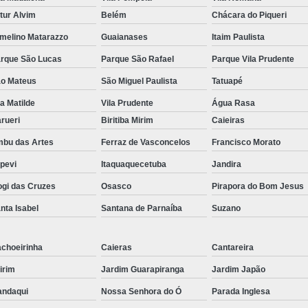
tur Alvim
Belém
Chácara do Piqueri
melino Matarazzo
Guaianases
Itaim Paulista
rque São Lucas
Parque São Rafael
Parque Vila Prudente
o Mateus
São Miguel Paulista
Tatuapé
la Matilde
Vila Prudente
Água Rasa
rueri
Biritiba Mirim
Caieiras
bu das Artes
Ferraz de Vasconcelos
Francisco Morato
apevi
Itaquaquecetuba
Jandira
gi das Cruzes
Osasco
Pirapora do Bom Jesus
nta Isabel
Santana de Parnaíba
Suzano
choeirinha
Caieras
Cantareira
irim
Jardim Guarapiranga
Jardim Japão
ndaqui
Nossa Senhora do Ó
Parada Inglesa