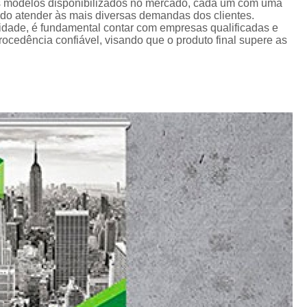
Crachá Perso
os modelos disponibilizados no mercado, cada um com uma
ando atender às mais diversas demandas dos clientes.
Crachá Personal
lidade, é fundamental contar com empresas qualificadas e
cedência confiável, visando que o produto final supere as
Crachá Personalizad
Crachá Personaliz
Crachá Personaliza
Crachá Personalizado Pvc Santa
Crachás Personalizado
Crachás Personalizados para E
Impressora Datacard
Impres
Impressora de Crachá
Impresso
Impressora de Etiquetas Argox
Impressora Zebra
Po
Porta Crachá Conjugado
Porta
Porta Crachá Plástico
Por