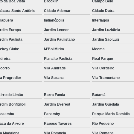
to da Boa Vista
Brooklin
Campo Belo
ácara Santo Antônio
Cidade Ademar
Cidade Dutra
irapuera
Indianópolis
Interlagos
rdim Europa
Jardim Leonor
Jardim Luzitânia
rdim Paulista
Jardim Paulistano
Jardim São Luiz
ckey Clube
M'Boi Mirim
Moema
dreira
Planalto Paulista
Real Parque
corro
Vila Andrade
Vila Cordeiro
la Progredior
Vila Suzana
Vila Tramontano
irro do Limão
Barra Funda
Butantã
rdim Bonfiglioli
Jardim Everest
Jardim Guedala
acaembu
Panamby
Parque Maria Domitila
aça da Arvore
Raposo Tavares
Rio Pequeno
la Madalena
Vila Pompeia
Vila Romana