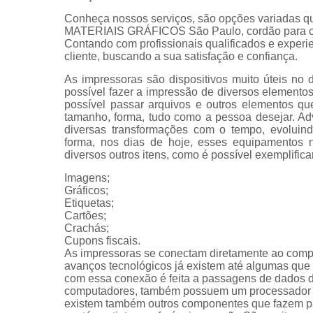
Conheça nossos serviços, são opções variadas q
MATERIAIS GRÁFICOS São Paulo, cordão para cra
Contando com profissionais qualificados e exper
cliente, buscando a sua satisfação e confiança.
As impressoras são dispositivos muito úteis no 
possível fazer a impressão de diversos elemen
possível passar arquivos e outros elementos qu
tamanho, forma, tudo como a pessoa desejar. Ad
diversas transformações com o tempo, evoluin
forma, nos dias de hoje, esses equipamentos n
diversos outros itens, como é possível exemplifica
Imagens;
Gráficos;
Etiquetas;
Cartões;
Crachás;
Cupons fiscais.
As impressoras se conectam diretamente ao com
avanços tecnológicos já existem até algumas que s
com essa conexão é feita a passagens de dados 
computadores, também possuem um processador e 
existem também outros componentes que fazem par