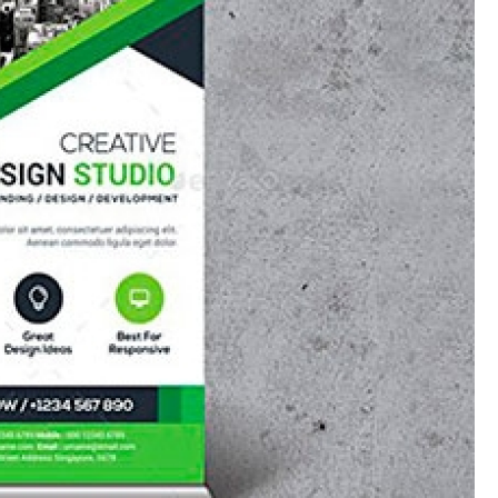
Porta Crachá Transparente
Port
Ribbon Colorido
Ribbon Co
Ribbon Fargo
Ribbon Ma
Ribbon Resina
Rib
Ribbon de Impressora
Rib
Ribbon Impressora Te
Ribbon Impressora Zebr
Ribbon para Impressora de Et
Ribbon para Impressora Zebr
Ribbon da Impressora Rio Grande
Ribbon de Impressoras Pa
Ribbon Metalizado pa
Ribbon para E