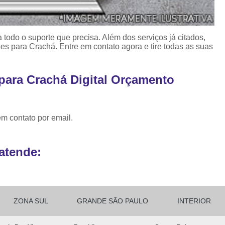
Ribbon para Impr
Ribbon para Impres
 todo o suporte que precisa. Além dos serviços já citados,
Ribbon para Impr
 para Crachá. Entre em contato agora e tire todas as suas
Ribbon para I
para Crachá Digital Orçamento
Ribbon para Zebra Gc420t Minas G
em contato por email.
atende:
ZONA SUL
GRANDE SÃO PAULO
INTERIOR