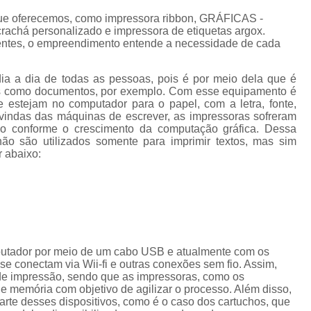
Cordão de Crachá Personalizado 
ue oferecemos, como impressora ribbon, GRÁFICAS -
Cordão para Crachá com 
chá personalizado e impressora de etiquetas argox.
ientes, o empreendimento entende a necessidade de cada
Cordão Personal
Cordão Personalizad
dia a dia de todas as pessoas, pois é por meio dela que é
tos como documentos, por exemplo. Com esse equipamento é
Cordão Pers
e estejam no computador para o papel, com a letra, fonte,
vindas das máquinas de escrever, as impressoras sofreram
Fita para Crachá Personalizada 
do conforme o crescimento da computação gráfica. Dessa
ão são utilizados somente para imprimir textos, mas sim
Crachá de Em
r abaixo:
Crachá de Identificação 
Crachá em Branco
Cra
Crachá Identificação
Cr
Crachá com Cordão
putador por meio de um cabo USB e atualmente com os
e conectam via Wii-fi e outras conexões sem fio. Assim,
Crachá de Identifica
de impressão, sendo que as impressoras, como os
Crachá e Cordão
memória com objetivo de agilizar o processo. Além disso,
te desses dispositivos, como é o caso dos cartuchos, que