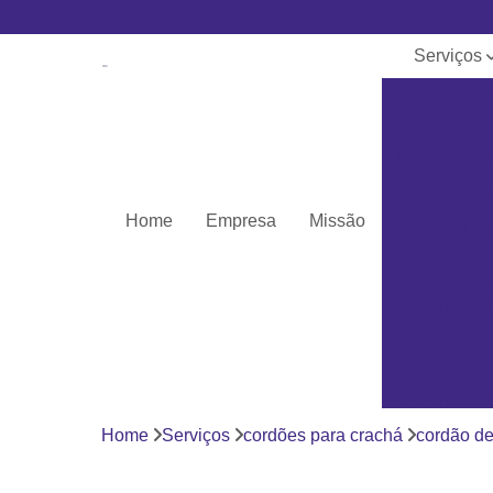
Serviços
Banner e
lona
Cartões de 
Cartões pv
Home
Empresa
Missão
Cordões pa
crachá
Cordões
personaliza
Crachás
Crachás
personaliza
Home
Serviços
cordões para crachá
cordão de
Impressor
Porta crach