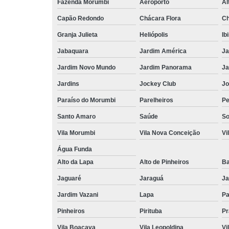
Fazenda Morumbi
Aeroporto
Al
Capão Redondo
Chácara Flora
Ch
Granja Julieta
Heliópolis
Ib
Jabaquara
Jardim América
Ja
Jardim Novo Mundo
Jardim Panorama
Ja
Jardins
Jockey Club
Jo
Paraíso do Morumbi
Parelheiros
Pe
Santo Amaro
Saúde
So
Vila Morumbi
Vila Nova Conceição
Vi
Água Funda
Alto da Lapa
Alto de Pinheiros
Ba
Jaguaré
Jaraguá
Ja
Jardim Vazani
Lapa
P
Pinheiros
Pirituba
Pr
Vila Boaçava
Vila Leopoldina
Vi