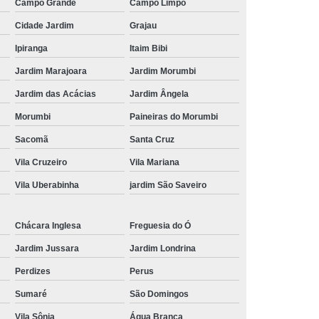
Campo Grande
Campo Limpo
Cidade Jardim
Grajau
Ipiranga
Itaim Bibi
Jardim Marajoara
Jardim Morumbi
Jardim das Acácias
Jardim Ângela
Morumbi
Paineiras do Morumbi
Sacomã
Santa Cruz
Vila Cruzeiro
Vila Mariana
Vila Uberabinha
jardim São Saveiro
Chácara Inglesa
Freguesia do Ó
Jardim Jussara
Jardim Londrina
Perdizes
Perus
Sumaré
São Domingos
Vila Sônia
Água Branca