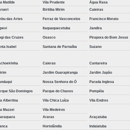
la Matilde
Vila Prudente
Água Rasa
rueri
Biritiba Mirim
Caieiras
bu das Artes
Ferraz de Vasconcelos
Francisco Morato
apevi
Itaquaquecetuba
Jandira
gi das Cruzes
Osasco
Pirapora do Bom Jesus
nta Isabel
Santana de Parnaíba
Suzano
choeirinha
Caieras
Cantareira
irim
Jardim Guarapiranga
Jardim Japão
ndaqui
Nossa Senhora do Ó
Parada Inglesa
rque São Domingos
Parque do Chaves
Pompéia
la Albertina
Vila Chica Luíza
Vila Endres
la Mazzei
Vila Medeiros
araquara
Araras
Araçatuba
anca
Hortolândia
Indaiatuba