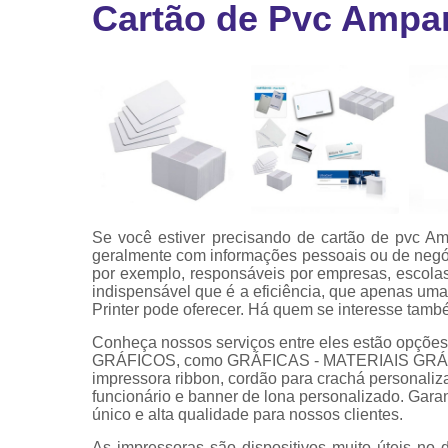
Cartão de Pvc Ampa
Ribbon
Ribbon pa
impressor
Ribbons
Se você estiver precisando de cartão de pvc Ampa
geralmente com informações pessoais ou de negóc
por exemplo, responsáveis por empresas, escol
indispensável que é a eficiência, que apenas um
Printer pode oferecer. Há quem se interesse també
Conheça nossos serviços entre eles estão opçõ
GRÁFICOS, como GRÁFICAS - MATERIAIS GRÁFICO
impressora ribbon, cordão para crachá personaliza
funcionário e banner de lona personalizado. Gara
único e alta qualidade para nossos clientes.
As impressoras são dispositivos muito úteis no 