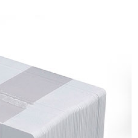
Crachá Perso
Crachá Personal
Crachá Personalizad
Crachá Personaliz
Crachá Personaliza
Crachá Personalizado Pvc Santa
Crachás Personalizado
Crachás Personalizados para E
Impressora Datacard
Impres
Impressora de Crachá
Impresso
Impressora de Etiquetas Argox
Impressora Zebra
Po
Porta Crachá Conjugado
Porta
Porta Crachá Plástico
Por