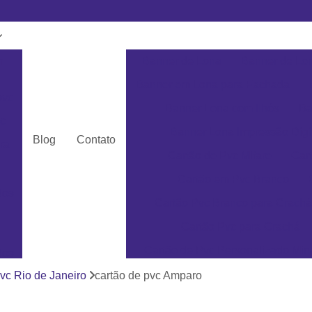
m
Banner de Lona
Banner de Lon
Banner em Lona para Fachada
pvc
Banner Lona com Ilhós
Ba
c
Banner Lona Impressão Digi
Blog
Contato
ra
Cartão de Pvc Mifare
Car
Cartão em Pvc Branco
dos
Cartão Pvc Branco para Crachá
Cartão Pvc para Crachá
Cartão de Pvc Personalizado Min
dos
Cartão de Visita em Pvc San
vc Rio de Janeiro
cartão de pvc Amparo
as
Cartão em Pvc Pe
ás