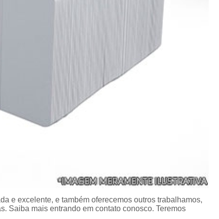
Porta Crachá Transparente
Port
Ribbon Colorido
Ribbon Co
Ribbon Fargo
Ribbon Ma
Ribbon Resina
Rib
Ribbon de Impressora
Rib
Ribbon Impressora Te
Ribbon Impressora Zebr
Ribbon para Impressora de Et
Ribbon para Impressora Zebr
Ribbon da Impressora Rio Grande
Ribbon de Impressoras Pa
Ribbon Metalizado pa
da e excelente, e também oferecemos outros trabalhamos,
s. Saiba mais entrando em contato conosco. Teremos
Ribbon para E