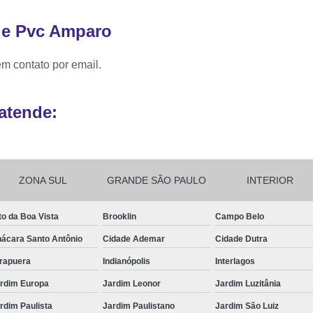
Ribbon para Impr
 de Pvc Amparo
Ribbon para Impres
Ribbon para Impr
em contato por email.
Ribbon para I
atende:
Ribbon para Zebra Gc420t Minas G
ZONA SUL
GRANDE SÃO PAULO
INTERIOR
to da Boa Vista
Brooklin
Campo Belo
ácara Santo Antônio
Cidade Ademar
Cidade Dutra
irapuera
Indianópolis
Interlagos
rdim Europa
Jardim Leonor
Jardim Luzitânia
rdim Paulista
Jardim Paulistano
Jardim São Luiz