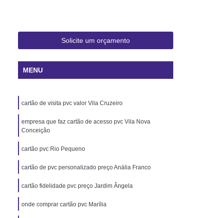
 Rio de Janeiro
Cartão Pvc Pará
ara Crachás Minas Gerais
 Santa Catarina
Cordão de Crachá
Solicite um orçamento
er
Cordão em Poliéster para Crachá
MENU
á
Cordão para Crachá Digital
liéster
Cordão para Crachá em Silk
cartão de visita pvc valor Vila Cruzeiro
alizado
Cordão Poliéster para Crachá
de Cordão para Crachá
empresa que faz cartão de acesso pvc Vila Nova
Conceição
s Personalizados Santa Catarina
cartão pvc Rio Pequeno
á Personalizada Rio de Janeiro
cartão de pvc personalizado preço Anália Franco
ara Crachá Minas Gerais
cartão fidelidade pvc preço Jardim Ângela
há Personalizada Rio de Janeiro
rsonalizado Rio Grande do Sul
onde comprar cartão pvc Marília