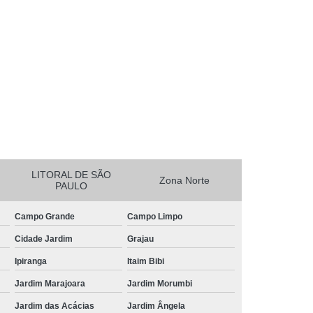
essora de Crachá Minas Gerais
sora de Etiqueta Rio de Janeiro
essora Térmica Rio de Janeiro
mpressora Zebra Zd220 Pará
erais
Ribbon Zebra Zt230 Rio Grande do Sul
LITORAL DE SÃO
Zona Norte
PAULO
Campo Grande
Campo Limpo
Cidade Jardim
Grajau
Ipiranga
Itaim Bibi
Jardim Marajoara
Jardim Morumbi
Jardim das Acácias
Jardim Ângela