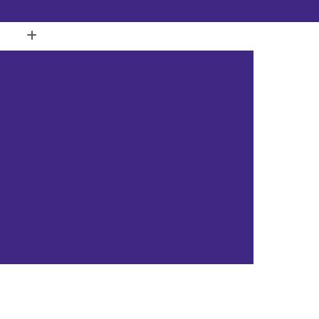
(11) 3451-3366
(11) 91098-5778
a com Ilhós
Banner de Lona Personalizado
Banner em Lona Personalizada
Banner Lona
nner Lona de Vinil
Banner Lona Fosca
tal
Cartão de Pvc Branco para Crachá
tão de Pvc para Crachá
Cartão em Pvc
Cartão Pvc Acura
Cartão Pvc Branco
Cartão Pvc com Chip
Cartão Pvc Hid
Cartão de Acesso Pvc Rio de Janeiro
as Gerais
Cartão de Pvc Rio Grande do Sul
ta Catarina
Cartão de Visita Pvc Pará
rsonalizado Rio Grande do Sul