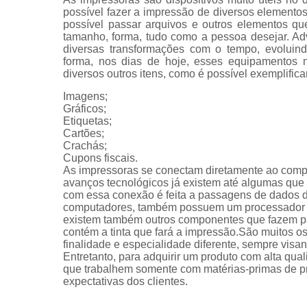
possível fazer a impressão de diversos elemen
possível passar arquivos e outros elementos qu
tamanho, forma, tudo como a pessoa desejar. Ad
diversas transformações com o tempo, evoluin
forma, nos dias de hoje, esses equipamentos n
diversos outros itens, como é possível exemplifica
Imagens;
Gráficos;
Etiquetas;
Cartões;
Crachás;
Cupons fiscais.
As impressoras se conectam diretamente ao com
avanços tecnológicos já existem até algumas que s
com essa conexão é feita a passagens de dados 
computadores, também possuem um processador e 
existem também outros componentes que fazem par
contém a tinta que fará a impressão.São muitos 
finalidade e especialidade diferente, sempre vis
Entretanto, para adquirir um produto com alta qua
que trabalhem somente com matérias-primas de pro
expectativas dos clientes.