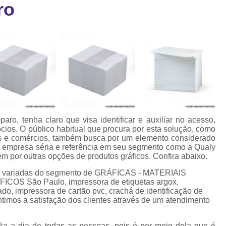
ro
Cartão Fidelidade Pvc
Cartão Pvc p
ra
as
Cartão Pvc Personalizado
Cordão de Crachá Poliést
Cordão para Crach
Cordão para Crachá em Po
Cordão para Crachá Person
ro, tenha claro que visa identificar e auxiliar no acesso,
Fábrica 
ios. O público habitual que procura por esta solução, como
as e comércios, também busca por um elemento considerado
Cordões para Crachá
a empresa séria e referência em seu segmento como a Qualy
m por outras opções de produtos gráficos. Confira abaixo.
Cordinha de Crach
es variadas do segmento de GRÁFICAS - MATERIAIS
Cordinha p
S São Paulo, impressora de etiquetas argox,
do, impressora de cartão pvc, crachá de identificação de
Cordinha para Crac
ntimos a satisfação dos clientes através de um atendimento
Cordão Crachá Pe
dia a dia de todas as pessoas, pois é por meio dela que é