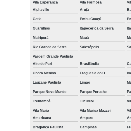
Vila Esperança
Vila Formosa
Vi
Alphaville
Arujá
Ba
Cotia
Embu Guaçú
Em
Guarulhos
Itapecerica da Serra
It
Mairiporã
Mauá
Mo
Rio Grande da Serra
Salesópolis
Sa
Vargem Grande Paulista
Alto do Pari
Brasilândia
Ca
Chora Menino
Freguesia do Ó
Im
Lauzane Paulista
Limão
Ma
Parque Novo Mundo
Parque Peruche
Pa
Tremembé
Tucuruvi
Vi
Vila Maria
Vila Marisa Mazzei
Vi
Americana
Amparo
Ar
Bragança Paulista
Campinas
Fr