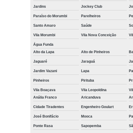
Jardins
Jockey Club
Jo
Paraíso do Morumbi
Parelheiros
Pe
Santo Amaro
Saúde
So
Vila Morumbi
Vila Nova Conceição
Vi
Água Funda
Alto da Lapa
Alto de Pinheiros
Ba
Jaguaré
Jaraguá
Ja
Jardim Vazani
Lapa
P
Pinheiros
Pirituba
Pr
Vila Boaçava
Vila Leopoldina
Vi
Anália Franco
Aricanduva
Ar
Cidade Tiradentes
Engenheiro Goulart
Er
José Bonifácio
Mooca
Pa
Ponte Rasa
Sapopemba
Sã