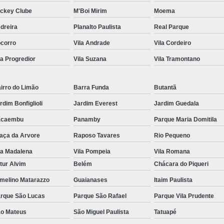
ckey Clube
M'Boi Mirim
Moema
dreira
Planalto Paulista
Real Parque
corro
Vila Andrade
Vila Cordeiro
la Progredior
Vila Suzana
Vila Tramontano
irro do Limão
Barra Funda
Butantã
rdim Bonfiglioli
Jardim Everest
Jardim Guedala
acaembu
Panamby
Parque Maria Domitila
aça da Arvore
Raposo Tavares
Rio Pequeno
la Madalena
Vila Pompeia
Vila Romana
tur Alvim
Belém
Chácara do Piqueri
melino Matarazzo
Guaianases
Itaim Paulista
rque São Lucas
Parque São Rafael
Parque Vila Prudente
o Mateus
São Miguel Paulista
Tatuapé