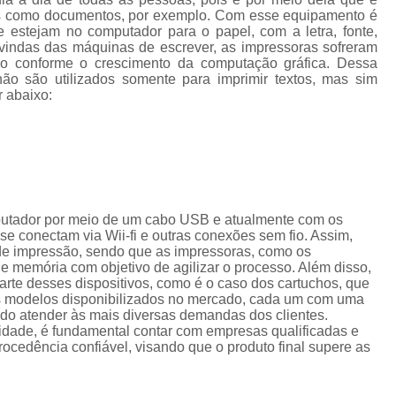
Cordão de Crachá Personalizado 
tos como documentos, por exemplo. Com esse equipamento é
e estejam no computador para o papel, com a letra, fonte,
Cordão para Crachá com 
vindas das máquinas de escrever, as impressoras sofreram
do conforme o crescimento da computação gráfica. Dessa
Cordão Personal
ão são utilizados somente para imprimir textos, mas sim
r abaixo:
Cordão Personalizad
Cordão Pers
Fita para Crachá Personalizada 
Crachá de Em
Crachá de Identificação 
putador por meio de um cabo USB e atualmente com os
e conectam via Wii-fi e outras conexões sem fio. Assim,
Crachá em Branco
Cra
de impressão, sendo que as impressoras, como os
memória com objetivo de agilizar o processo. Além disso,
Crachá Identificação
Cr
te desses dispositivos, como é o caso dos cartuchos, que
os modelos disponibilizados no mercado, cada um com uma
Crachá com Cordão
ando atender às mais diversas demandas dos clientes.
lidade, é fundamental contar com empresas qualificadas e
Crachá de Identifica
cedência confiável, visando que o produto final supere as
Crachá e Cordão