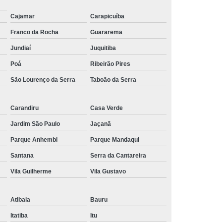
Cajamar
Carapicuíba
Franco da Rocha
Guararema
Jundiaí
Juquitiba
Poá
Ribeirão Pires
São Lourenço da Serra
Taboão da Serra
Carandiru
Casa Verde
Jardim São Paulo
Jaçanã
Parque Anhembi
Parque Mandaqui
Santana
Serra da Cantareira
Vila Guilherme
Vila Gustavo
Atibaia
Bauru
Itatiba
Itu