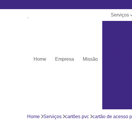
Serviços
Banner e
lona
Cartões de 
Cartões pv
Home
Empresa
Missão
Cordões pa
crachá
Cordões
personaliza
Crachás
Crachás
personaliza
Home
Serviços
cartões pvc
cartão de acesso p
Impressor
Porta crach