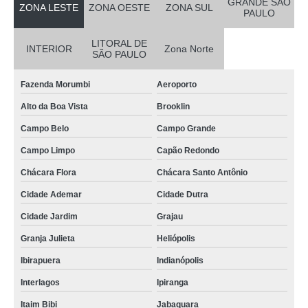
GRANDE SÃO
ZONA LESTE
ZONA OESTE
ZONA SUL
PAULO
LITORAL DE
INTERIOR
Zona Norte
SÃO PAULO
Fazenda Morumbi
Aeroporto
Alto da Boa Vista
Brooklin
Campo Belo
Campo Grande
Campo Limpo
Capão Redondo
Chácara Flora
Chácara Santo Antônio
Cidade Ademar
Cidade Dutra
Cidade Jardim
Grajau
Granja Julieta
Heliópolis
Ibirapuera
Indianópolis
Interlagos
Ipiranga
Itaim Bibi
Jabaquara