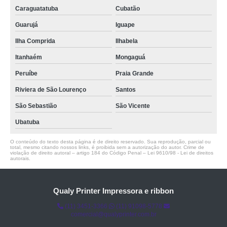
Caraguatatuba
Cubatão
Guarujá
Iguape
Ilha Comprida
Ilhabela
Itanhaém
Mongaguá
Peruíbe
Praia Grande
Riviera de São Lourenço
Santos
São Sebastião
São Vicente
Ubatuba
O conteúdo do texto desta página é de direito reservado. Sua reprodução, parcial ou
total, mesmo citando nossos links, é proibida sem a autorização do autor. Crime de
violação de direito autoral – artigo 184 do Código Penal –
Lei 9610/98 - Lei de direitos
autorais
.
Qualy Printer Impressora e ribbon
(11) 3451-3366
(11) 91098-5778
comercial@qualyprinter.com.br