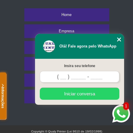
Home
Empresa
Olá! Fale agora pelo WhatsApp
Missão
Serviços
Insira seu telefone
Contato
Informações
Iniciar conversa
Mapa do site
1
Copyright © Qualy Printer (Lei 9610 de 19/02/1998)