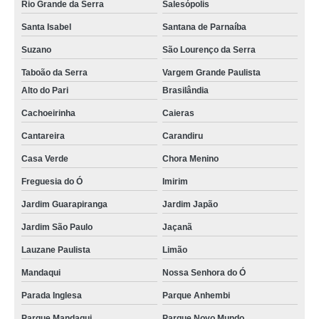
Rio Grande da Serra
Salesópolis
Santa Isabel
Santana de Parnaíba
Suzano
São Lourenço da Serra
Taboão da Serra
Vargem Grande Paulista
Alto do Pari
Brasilândia
Cachoeirinha
Caieras
Cantareira
Carandiru
Casa Verde
Chora Menino
Freguesia do Ó
Imirim
Jardim Guarapiranga
Jardim Japão
Jardim São Paulo
Jaçanã
Lauzane Paulista
Limão
Mandaqui
Nossa Senhora do Ó
Parada Inglesa
Parque Anhembi
Parque Mandaqui
Parque Novo Mundo