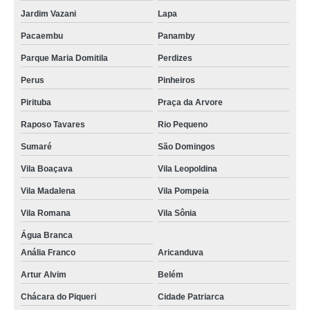
Jardim Vazani
Lapa
Pacaembu
Panamby
Parque Maria Domitila
Perdizes
Perus
Pinheiros
Pirituba
Praça da Arvore
Raposo Tavares
Rio Pequeno
Sumaré
São Domingos
Vila Boaçava
Vila Leopoldina
Vila Madalena
Vila Pompeia
Vila Romana
Vila Sônia
Água Branca
Anália Franco
Aricanduva
Artur Alvim
Belém
Chácara do Piqueri
Cidade Patriarca