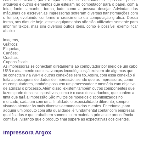
como documentos, por exemplo. Com esse equipamento é possível passar
arquivos e outros elementos que estejam no computador para o papel, com a
letra, fonte, tamanho, forma, tudo como a pessoa desejar. Advindas das
máquinas de escrever, as impressoras sofreram diversas transformações com
o tempo, evoluindo conforme o crescimento da computação gráfica. Dessa
forma, nos dias de hoje, esses equipamentos não são utilizados somente para
imprimir textos, mas sim diversos outros itens, como é possível exemplificar
abaixo:
Imagens;
Gráficos;
Etiquetas;
Cartões;
Crachás;
Cupons fiscais.
As impressoras se conectam diretamente ao computador por meio de um cabo
USB e atualmente com os avanços tecnológicos já existem até algumas que
se conectam via Wii-fi e outras conexões sem fio. Assim, com essa conexão é
feita a passagens de dados de impressão, sendo que as impressoras, como
os computadores, também possuem um processador e memória com objetivo
de agilizar o processo. Além disso, existem também outros componentes que
fazem parte desses dispositivos, como é o caso dos cartuchos, que contém a
tinta que fará a impressão.São muitos os modelos disponibilizados no
mercado, cada um com uma finalidade e especialidade diferente, sempre
visando atender às mais diversas demandas dos clientes. Entretanto, para
adquirir um produto com alta qualidade, é fundamental contar com empresas
qualificadas e que trabalhem somente com matérias-primas de procedência
confiável, visando que o produto final supere as expectativas dos clientes.
Impressora Argox