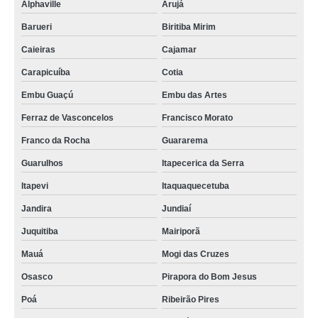
Alphaville
Arujá
Barueri
Biritiba Mirim
Caieiras
Cajamar
Carapicuíba
Cotia
Embu Guaçú
Embu das Artes
Ferraz de Vasconcelos
Francisco Morato
Franco da Rocha
Guararema
Guarulhos
Itapecerica da Serra
Itapevi
Itaquaquecetuba
Jandira
Jundiaí
Juquitiba
Mairiporã
Mauá
Mogi das Cruzes
Osasco
Pirapora do Bom Jesus
Poá
Ribeirão Pires