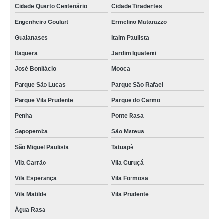
Cidade Quarto Centenário
Cidade Tiradentes
Engenheiro Goulart
Ermelino Matarazzo
Guaianases
Itaim Paulista
Itaquera
Jardim Iguatemi
José Bonifácio
Mooca
Parque São Lucas
Parque São Rafael
Parque Vila Prudente
Parque do Carmo
Penha
Ponte Rasa
Sapopemba
São Mateus
São Miguel Paulista
Tatuapé
Vila Carrão
Vila Curuçá
Vila Esperança
Vila Formosa
Vila Matilde
Vila Prudente
Água Rasa