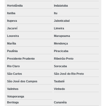
Hortolândia
Indaiatuba
Itatiba
Itu
Itupeva
Jaboticabal
Jacareí
Limeira
Louveira
Marapoama
Marília
Mendonça
Paulínia
Piracicaba
Presidente Prudente
Ribeirão Preto
Rio Claro
Sorocaba
São Carlos
São José do Rio Preto
São José dos Campos
Taubaté
Valinhos
Vinhedo
Votuporanga
Bertioga
Cananéia