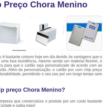
p Preço Chora Menino
Cartão Fidelidade Pvc
Cartão Pvc p
ra
as
Cartão Pvc Personalizado
Cordão de Crachá Poliést
Cordão para Crach
Cordão para Crachá em Po
Cordão para Crachá Person
o é bastante comum hoje em dia devido às vantagens que o
Fábrica 
 uma boa resistência, mesmo sendo um material flexível, o
ra para que o cartão seja personalizado de acordo com as
Cordões para Crachá
ião. Além da personalização, o cartão pvc com chip preço
urabilidade, permitindo o seu uso por um longo tempo sem
Cordinha de Crach
Cordinha p
ip preço Chora Menino?
Cordinha para Crac
Cordão Crachá Pe
mpresa que comercializa o produto por um custo bastante
Contate e saiba mais!