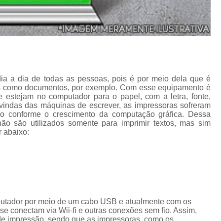
Porta Crachá Transparente
Port
Ribbon Colorido
Ribbon Co
Ribbon Fargo
Ribbon Ma
Ribbon Resina
Rib
dia a dia de todas as pessoas, pois é por meio dela que é
Ribbon de Impressora
Rib
tos como documentos, por exemplo. Com esse equipamento é
e estejam no computador para o papel, com a letra, fonte,
Ribbon Impressora Te
vindas das máquinas de escrever, as impressoras sofreram
do conforme o crescimento da computação gráfica. Dessa
Ribbon Impressora Zebr
ão são utilizados somente para imprimir textos, mas sim
r abaixo:
Ribbon para Impressora de Et
Ribbon para Impressora Zebr
Ribbon da Impressora Rio Grande
Ribbon de Impressoras Pa
Ribbon Metalizado pa
putador por meio de um cabo USB e atualmente com os
e conectam via Wii-fi e outras conexões sem fio. Assim,
Ribbon para E
de impressão, sendo que as impressoras, como os