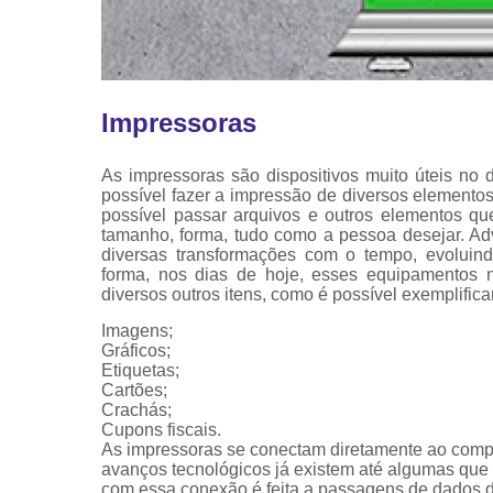
Impressoras
As impressoras são dispositivos muito úteis no 
possível fazer a impressão de diversos elemen
possível passar arquivos e outros elementos qu
tamanho, forma, tudo como a pessoa desejar. Ad
diversas transformações com o tempo, evoluin
forma, nos dias de hoje, esses equipamentos n
diversos outros itens, como é possível exemplifica
Imagens;
Gráficos;
Etiquetas;
Cartões;
Crachás;
Cupons fiscais.
As impressoras se conectam diretamente ao com
avanços tecnológicos já existem até algumas que s
com essa conexão é feita a passagens de dados 