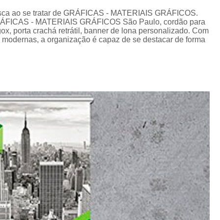
Cordão de Crachá Personalizado 
 busca ao se tratar de GRÁFICAS - MATERIAIS GRÁFICOS.
Cordão para Crachá com 
GRÁFICAS - MATERIAIS GRÁFICOS São Paulo, cordão para
ox, porta crachá retrátil, banner de lona personalizado. Com
Cordão Personal
es modernas, a organização é capaz de se destacar de forma
Cordão Personalizad
Cordão Pers
Fita para Crachá Personalizada 
Crachá de Em
Crachá de Identificação 
Crachá em Branco
Cra
Crachá Identificação
Cr
Crachá com Cordão
Crachá de Identifica
Crachá e Cordão