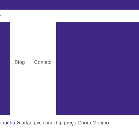
m
Banner de Lona
Banner de Lon
Banner em Lona para Fachada
pvc
Banner Lona com Ilhós
Ba
c
Banner Lona Impressão Digi
Blog
Contato
ra
Cartão de Pvc Mifare
Car
Cartão em Pvc Branco
dos
Cartão Pvc Branco para Crachá
Cartão Pvc para Crachá
Cartão de Pvc Personalizado Min
dos
Cartão de Visita em Pvc San
 crachá
cartão pvc com chip preço Chora Menino
as
Cartão em Pvc Pe
ás