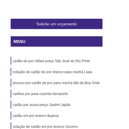
 Rio de Janeiro
Cartão Pvc Pará
ara Crachás Minas Gerais
 Santa Catarina
Cordão de Crachá
Solicite um orçamento
er
Cordão em Poliéster para Crachá
MENU
á
Cordão para Crachá Digital
liéster
Cordão para Crachá em Silk
cartão de pvc mifare preço São José do Rio Preto
alizado
Cordão Poliéster para Crachá
de Cordão para Crachá
cotação de cartão de pvc branco para crachá Lapa
s Personalizados Santa Catarina
procuro por cartão de pvc para crachá Alto da Boa Vista
á Personalizada Rio de Janeiro
cartões pvc para crachás Aeroporto
ara Crachá Minas Gerais
cartão pvc acura preço Jardim Japão
há Personalizada Rio de Janeiro
cartão em pvc branco Itupeva
rsonalizado Rio Grande do Sul
cotação de cartão em pvc branco Socorro