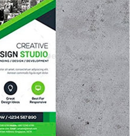
Crachá Perso
Crachá Personal
Crachá Personalizad
Crachá Personaliz
Crachá Personaliza
Crachá Personalizado Pvc Santa
Crachás Personalizado
Crachás Personalizados para E
Impressora Datacard
Impres
Impressora de Crachá
Impresso
Impressora de Etiquetas Argox
Impressora Zebra
Po
Porta Crachá Conjugado
Porta
Porta Crachá Plástico
Por