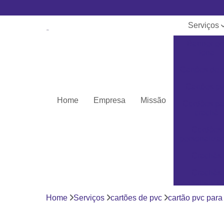
Serviços
Banner e
lona
Cartões de 
Cartões pv
Home
Empresa
Missão
Cordões pa
crachá
Cordões
personaliza
Crachás
Crachás
personaliza
Home
Serviços
cartões de pvc
cartão pvc para
Impressor
Porta crach