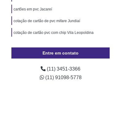
Pará
Cordão de Pescoço Personalizado Pará
cartões em pvc Jacareí
Trava de Segurança Rio Grande do Sul
cotação de cartão de pvc mifare Jundiaí
izado Crachá Santa Catarina
cotação de cartão pvc com chip Vila Leopoldina
o para Crachá Rio Grande do Sul
onalizado Santa Catarina
Entre em contato
Minas Gerais
Crachá
Crachá com Chip
presa
Crachá de Evento
(11) 3451-3366
de Funcionário
Crachá de Plástico
(11) 91098-5778
chá Empresarial
Crachá Fidelidade
achá Impresso
Crachá Personalizado
 Personalizado Rio de Janeiro
ção Personalizado Santa Catarina
 Personalizado Minas Gerais