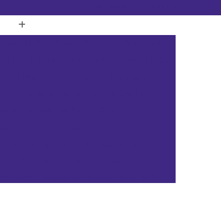
(11) 3451-3366
(11) 91098-5778
a com Ilhós
Banner de Lona Personalizado
Banner em Lona Personalizada
Banner Lona
nner Lona de Vinil
Banner Lona Fosca
tal
Cartão de Pvc Branco para Crachá
tão de Pvc para Crachá
Cartão em Pvc
Cartão Pvc Acura
Cartão Pvc Branco
Cartão Pvc com Chip
Cartão Pvc Hid
Cartão de Acesso Pvc Rio de Janeiro
as Gerais
Cartão de Pvc Rio Grande do Sul
ta Catarina
Cartão de Visita Pvc Pará
rsonalizado Rio Grande do Sul