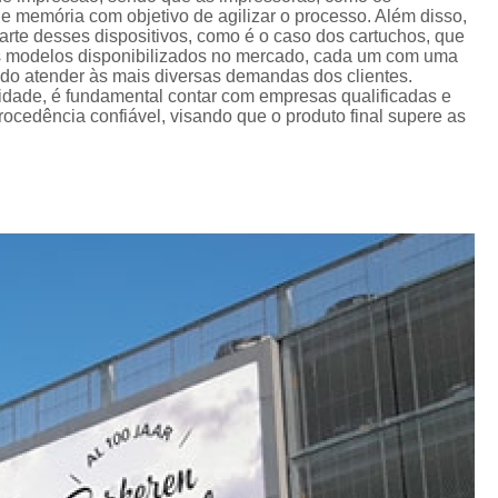
memória com objetivo de agilizar o processo. Além disso,
Ribbon para Impr
te desses dispositivos, como é o caso dos cartuchos, que
os modelos disponibilizados no mercado, cada um com uma
Ribbon para Impres
ando atender às mais diversas demandas dos clientes.
lidade, é fundamental contar com empresas qualificadas e
Ribbon para Impr
cedência confiável, visando que o produto final supere as
Ribbon para I
Ribbon para Zebra Gc420t Minas G