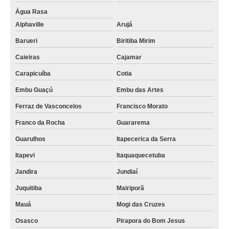
Água Rasa
Alphaville
Arujá
Barueri
Biritiba Mirim
Caieiras
Cajamar
Carapicuíba
Cotia
Embu Guaçú
Embu das Artes
Ferraz de Vasconcelos
Francisco Morato
Franco da Rocha
Guararema
Guarulhos
Itapecerica da Serra
Itapevi
Itaquaquecetuba
Jandira
Jundiaí
Juquitiba
Mairiporã
Mauá
Mogi das Cruzes
Osasco
Pirapora do Bom Jesus