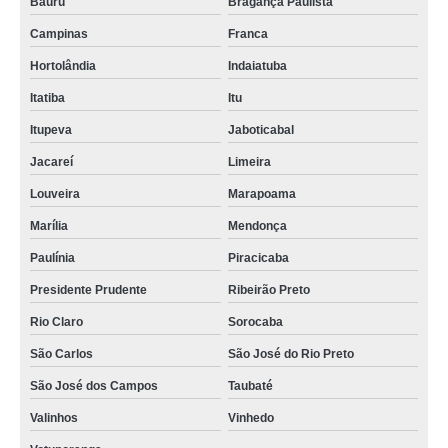
Bauru
Bragança Paulista
Campinas
Franca
Hortolândia
Indaiatuba
Itatiba
Itu
Itupeva
Jaboticabal
Jacareí
Limeira
Louveira
Marapoama
Marília
Mendonça
Paulínia
Piracicaba
Presidente Prudente
Ribeirão Preto
Rio Claro
Sorocaba
São Carlos
São José do Rio Preto
São José dos Campos
Taubaté
Valinhos
Vinhedo