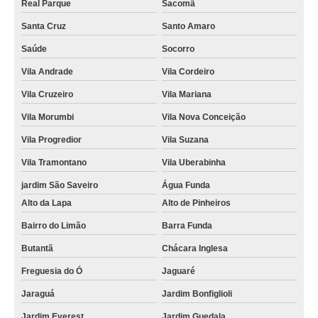
Real Parque
Sacomã
Santa Cruz
Santo Amaro
Saúde
Socorro
Vila Andrade
Vila Cordeiro
Vila Cruzeiro
Vila Mariana
Vila Morumbi
Vila Nova Conceição
Vila Progredior
Vila Suzana
Vila Tramontano
Vila Uberabinha
jardim São Saveiro
Água Funda
Alto da Lapa
Alto de Pinheiros
Bairro do Limão
Barra Funda
Butantã
Chácara Inglesa
Freguesia do Ó
Jaguaré
Jaraguá
Jardim Bonfiglioli
Jardim Everest
Jardim Guedala