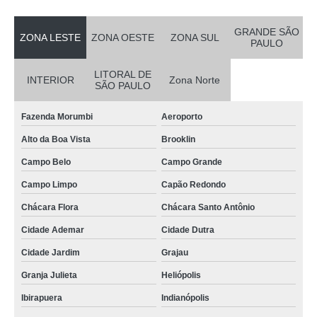
GRANDE SÃO
ZONA LESTE
ZONA OESTE
ZONA SUL
PAULO
LITORAL DE
INTERIOR
Zona Norte
SÃO PAULO
Fazenda Morumbi
Aeroporto
Alto da Boa Vista
Brooklin
Campo Belo
Campo Grande
Campo Limpo
Capão Redondo
Chácara Flora
Chácara Santo Antônio
Cidade Ademar
Cidade Dutra
Cidade Jardim
Grajau
Granja Julieta
Heliópolis
Ibirapuera
Indianópolis