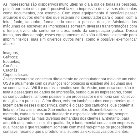
As impressoras são dispositivos muito úteis no dia a dia de todas as pessoas,
pois é por meio dela que é possível fazer a impressão de diversos elementos
como documentos, por exemplo. Com esse equipamento é possível passar
arquivos e outros elementos que estejam no computador para o papel, com a
letra, fonte, tamanho, forma, tudo como a pessoa desejar. Advindas das
máquinas de escrever, as impressoras sofreram diversas transformações com
o tempo, evoluindo conforme o crescimento da computação gráfica. Dessa
forma, nos dias de hoje, esses equipamentos não são utilizados somente para
imprimir textos, mas sim diversos outros itens, como é possível exemplificar
abaixo:
Imagens;
Gráficos;
Etiquetas;
Cartões;
Crachás;
Cupons fiscais.
As impressoras se conectam diretamente ao computador por meio de um cabo
USB e atualmente com os avanços tecnológicos já existem até algumas que
se conectam via Wii-fi e outras conexões sem fio. Assim, com essa conexão é
feita a passagens de dados de impressão, sendo que as impressoras, como
os computadores, também possuem um processador e memória com objetivo
de agilizar o processo. Além disso, existem também outros componentes que
fazem parte desses dispositivos, como é o caso dos cartuchos, que contém a
tinta que fará a impressão.São muitos os modelos disponibilizados no
mercado, cada um com uma finalidade e especialidade diferente, sempre
visando atender às mais diversas demandas dos clientes. Entretanto, para
adquirir um produto com alta qualidade, é fundamental contar com empresas
qualificadas e que trabalhem somente com matérias-primas de procedência
confiável, visando que o produto final supere as expectativas dos clientes.