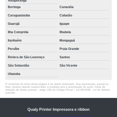
Votuporanga
Bertioga
Cananéia
Caraguatatuba
Cubatão
Guarujá
Iguape
Ilha Comprida
Ilhabela
Itanhaém
Mongaguá
Peruíbe
Praia Grande
Riviera de São Lourenço
Santos
São Sebastião
São Vicente
Ubatuba
O conteúdo do texto desta página é de direito reservado. Sua reprodução, parcial ou
total, mesmo citando nossos links, é proibida sem a autorização do autor. Crime de
violação de direito autoral – artigo 184 do Código Penal –
Lei 9610/98 - Lei de direitos
autorais
.
Qualy Printer Impressora e ribbon