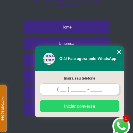
(11) 3451-3366
(11) 91098-5778
comercial@qualyprinter.com.br
Home
Empresa
Olá! Fale agora pelo WhatsApp
Missão
Serviços
Insira seu telefone
Contato
Informações
Iniciar conversa
Mapa do site
1