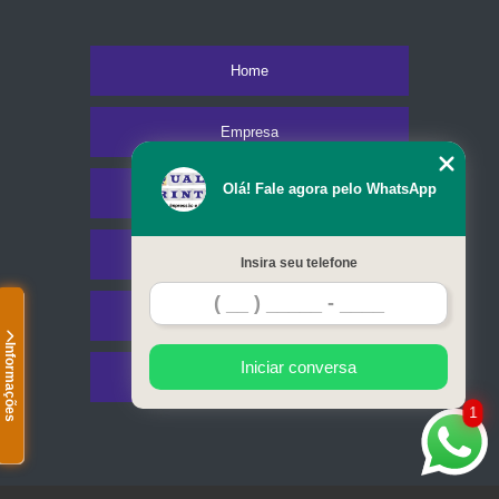
Home
Empresa
Olá! Fale agora pelo WhatsApp
Missão
Serviços
Insira seu telefone
Contato
Informações
Iniciar conversa
Mapa do site
1