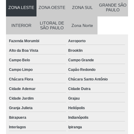
GRANDE SÃO
ZONA LESTE
ZONA OESTE
ZONA SUL
PAULO
LITORAL DE
INTERIOR
Zona Norte
SÃO PAULO
Fazenda Morumbi
Aeroporto
Alto da Boa Vista
Brooklin
Campo Belo
Campo Grande
Campo Limpo
Capão Redondo
Chácara Flora
Chácara Santo Antônio
Cidade Ademar
Cidade Dutra
Cidade Jardim
Grajau
Granja Julieta
Heliópolis
Ibirapuera
Indianópolis
Interlagos
Ipiranga