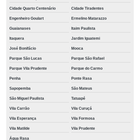
Cidade Quarto Centenário
Cidade Tiradentes
Engenheiro Goulart
Ermelino Matarazzo
Guaianases
Itaim Paulista
Itaquera
Jardim Iguatemi
José Bonifácio
Mooca
Parque São Lucas
Parque São Rafael
Parque Vila Prudente
Parque do Carmo
Penha
Ponte Rasa
Sapopemba
São Mateus
São Miguel Paulista
Tatuapé
Vila Carrão
Vila Curuçá
Vila Esperança
Vila Formosa
Vila Matilde
Vila Prudente
Água Rasa