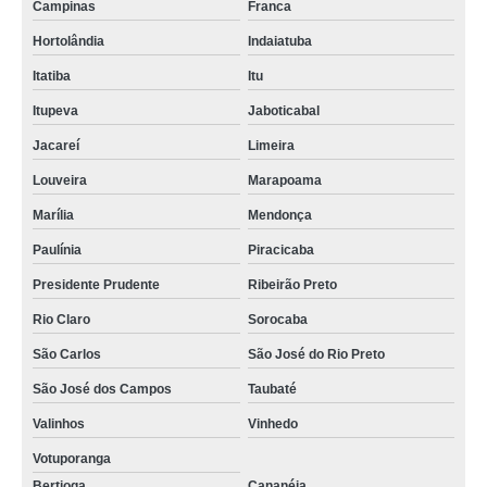
Campinas
Franca
Hortolândia
Indaiatuba
Itatiba
Itu
Itupeva
Jaboticabal
Jacareí
Limeira
Louveira
Marapoama
Marília
Mendonça
Paulínia
Piracicaba
Presidente Prudente
Ribeirão Preto
Rio Claro
Sorocaba
São Carlos
São José do Rio Preto
São José dos Campos
Taubaté
Valinhos
Vinhedo
Votuporanga
Bertioga
Cananéia