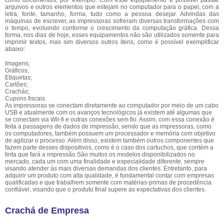
como documentos, por exemplo. Com esse equipamento é possível passar
arquivos e outros elementos que estejam no computador para o papel, com a
letra, fonte, tamanho, forma, tudo como a pessoa desejar. Advindas das
máquinas de escrever, as impressoras sofreram diversas transformações com
o tempo, evoluindo conforme o crescimento da computação gráfica. Dessa
forma, nos dias de hoje, esses equipamentos não são utilizados somente para
imprimir textos, mas sim diversos outros itens, como é possível exemplificar
abaixo:
Imagens;
Gráficos;
Etiquetas;
Cartões;
Crachás;
Cupons fiscais.
As impressoras se conectam diretamente ao computador por meio de um cabo
USB e atualmente com os avanços tecnológicos já existem até algumas que
se conectam via Wii-fi e outras conexões sem fio. Assim, com essa conexão é
feita a passagens de dados de impressão, sendo que as impressoras, como
os computadores, também possuem um processador e memória com objetivo
de agilizar o processo. Além disso, existem também outros componentes que
fazem parte desses dispositivos, como é o caso dos cartuchos, que contém a
tinta que fará a impressão.São muitos os modelos disponibilizados no
mercado, cada um com uma finalidade e especialidade diferente, sempre
visando atender às mais diversas demandas dos clientes. Entretanto, para
adquirir um produto com alta qualidade, é fundamental contar com empresas
qualificadas e que trabalhem somente com matérias-primas de procedência
confiável, visando que o produto final supere as expectativas dos clientes.
Crachá de Empresa