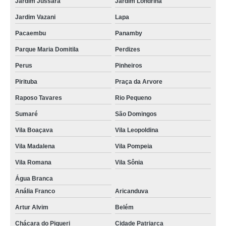
Jardim Jussara
Jardim Londrina
Jardim Vazani
Lapa
Pacaembu
Panamby
Parque Maria Domitila
Perdizes
Perus
Pinheiros
Pirituba
Praça da Arvore
Raposo Tavares
Rio Pequeno
Sumaré
São Domingos
Vila Boaçava
Vila Leopoldina
Vila Madalena
Vila Pompeia
Vila Romana
Vila Sônia
Água Branca
Anália Franco
Aricanduva
Artur Alvim
Belém
Chácara do Piqueri
Cidade Patriarca