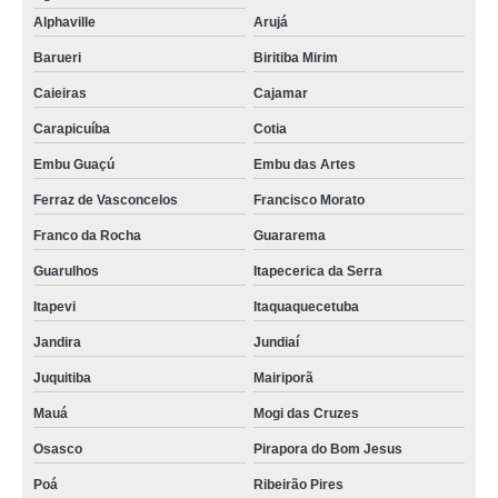
Alphaville
Arujá
Barueri
Biritiba Mirim
Caieiras
Cajamar
Carapicuíba
Cotia
Embu Guaçú
Embu das Artes
Ferraz de Vasconcelos
Francisco Morato
Franco da Rocha
Guararema
Guarulhos
Itapecerica da Serra
Itapevi
Itaquaquecetuba
Jandira
Jundiaí
Juquitiba
Mairiporã
Mauá
Mogi das Cruzes
Osasco
Pirapora do Bom Jesus
Poá
Ribeirão Pires