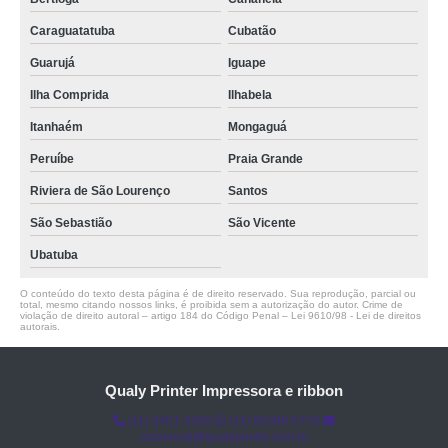
Caraguatatuba
Cubatão
Guarujá
Iguape
Ilha Comprida
Ilhabela
Itanhaém
Mongaguá
Peruíbe
Praia Grande
Riviera de São Lourenço
Santos
São Sebastião
São Vicente
Ubatuba
O conteúdo do texto desta página é de direito reservado. Sua reprodução, parcial ou
total, mesmo citando nossos links, é proibida sem a autorização do autor. Crime de
violação de direito autoral – artigo 184 do Código Penal –
Lei 9610/98 - Lei de direitos
autorais
.
Qualy Printer Impressora e ribbon
(11) 3451-3366
(11) 91098-5778
comercial@qualyprinter.com.br