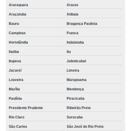
Araraquara
Araras
Araçatuba
Atibaia
Bauru
Bragança Paulista
Campinas
Franca
Hortolândia
Indaiatuba
Itatiba
Itu
Itupeva
Jaboticabal
Jacareí
Limeira
Louveira
Marapoama
Marília
Mendonça
Paulínia
Piracicaba
Presidente Prudente
Ribeirão Preto
Rio Claro
Sorocaba
São Carlos
São José do Rio Preto