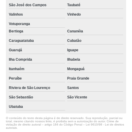
São José dos Campos
Taubaté
Valinhos
Vinhedo
Votuporanga
Bertioga
Cananéia
Caraguatatuba
Cubatão
Guarujá
Iguape
Ilha Comprida
Ilhabela
Itanhaém
Mongaguá
Peruíbe
Praia Grande
Riviera de São Lourenço
Santos
São Sebastião
São Vicente
Ubatuba
O conteúdo do texto desta página é de direito reservado. Sua reprodução, parcial ou
total, mesmo citando nossos links, é proibida sem a autorização do autor. Crime de
violação de direito autoral – artigo 184 do Código Penal –
Lei 9610/98 - Lei de direitos
autorais
.