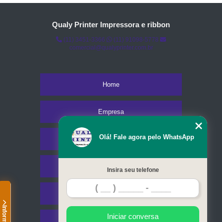
Qualy Printer Impressora e ribbon
(11) 3451-3366
(11) 91098-5778
comercial@qualyprinter.com.br
Home
Empresa
Olá! Fale agora pelo WhatsApp
Missão
Serviços
Insira seu telefone
Contato
Iniciar conversa
Mapa do site