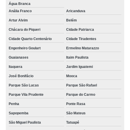
Água Branca
Anália Franco
Aricanduva
Artur Alvim
Belém
Chácara do Piqueri
Cidade Patriarca
Cidade Quarto Centenário
Cidade Tiradentes
Engenheiro Goulart
Ermelino Matarazzo
Guaianases
Itaim Paulista
Itaquera
Jardim Iguatemi
José Bonifácio
Mooca
Parque São Lucas
Parque São Rafael
Parque Vila Prudente
Parque do Carmo
Penha
Ponte Rasa
Sapopemba
São Mateus
São Miguel Paulista
Tatuapé