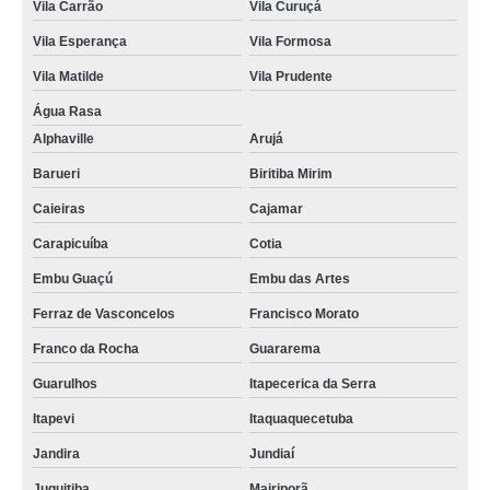
Vila Carrão
Vila Curuçá
Vila Esperança
Vila Formosa
Vila Matilde
Vila Prudente
Água Rasa
Alphaville
Arujá
Barueri
Biritiba Mirim
Caieiras
Cajamar
Carapicuíba
Cotia
Embu Guaçú
Embu das Artes
Ferraz de Vasconcelos
Francisco Morato
Franco da Rocha
Guararema
Guarulhos
Itapecerica da Serra
Itapevi
Itaquaquecetuba
Jandira
Jundiaí
Juquitiba
Mairiporã