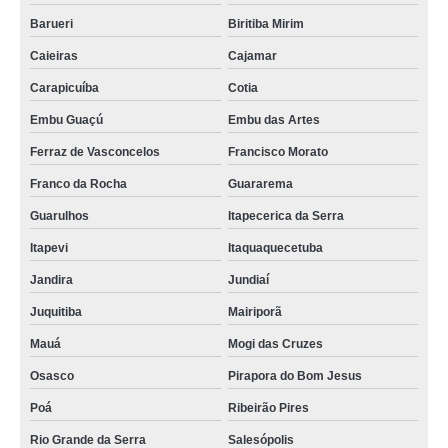
Barueri
Biritiba Mirim
Caieiras
Cajamar
Carapicuíba
Cotia
Embu Guaçú
Embu das Artes
Ferraz de Vasconcelos
Francisco Morato
Franco da Rocha
Guararema
Guarulhos
Itapecerica da Serra
Itapevi
Itaquaquecetuba
Jandira
Jundiaí
Juquitiba
Mairiporã
Mauá
Mogi das Cruzes
Osasco
Pirapora do Bom Jesus
Poá
Ribeirão Pires
Rio Grande da Serra
Salesópolis