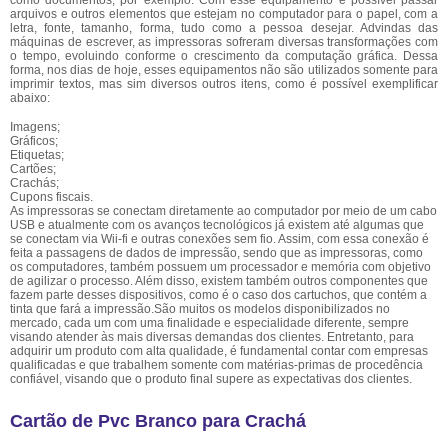
como documentos, por exemplo. Com esse equipamento é possível passar
arquivos e outros elementos que estejam no computador para o papel, com a
letra, fonte, tamanho, forma, tudo como a pessoa desejar. Advindas das
máquinas de escrever, as impressoras sofreram diversas transformações com
o tempo, evoluindo conforme o crescimento da computação gráfica. Dessa
forma, nos dias de hoje, esses equipamentos não são utilizados somente para
imprimir textos, mas sim diversos outros itens, como é possível exemplificar
abaixo:
Imagens;
Gráficos;
Etiquetas;
Cartões;
Crachás;
Cupons fiscais.
As impressoras se conectam diretamente ao computador por meio de um cabo
USB e atualmente com os avanços tecnológicos já existem até algumas que
se conectam via Wii-fi e outras conexões sem fio. Assim, com essa conexão é
feita a passagens de dados de impressão, sendo que as impressoras, como
os computadores, também possuem um processador e memória com objetivo
de agilizar o processo. Além disso, existem também outros componentes que
fazem parte desses dispositivos, como é o caso dos cartuchos, que contém a
tinta que fará a impressão.São muitos os modelos disponibilizados no
mercado, cada um com uma finalidade e especialidade diferente, sempre
visando atender às mais diversas demandas dos clientes. Entretanto, para
adquirir um produto com alta qualidade, é fundamental contar com empresas
qualificadas e que trabalhem somente com matérias-primas de procedência
confiável, visando que o produto final supere as expectativas dos clientes.
Cartão de Pvc Branco para Crachá