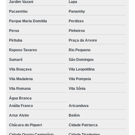
Jardim Vazani
Lapa
Pacaembu
Panamby
Parque Maria Domitila
Perdizes
Perus
Pinheiros
Pirituba
Praça da Arvore
Raposo Tavares
Rio Pequeno
Sumaré
São Domingos
Vila Boaçava
Vila Leopoldina
Vila Madalena
Vila Pompeia
Vila Romana
Vila Sônia
Água Branca
Anália Franco
Aricanduva
Artur Alvim
Belém
Chácara do Piqueri
Cidade Patriarca
Cidade Quarto Centenário
Cidade Tiradentes