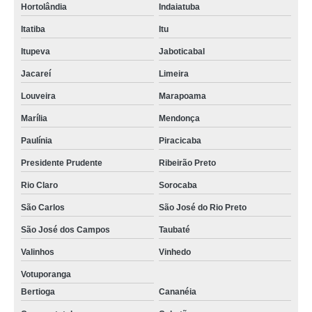
Hortolândia
Indaiatuba
Itatiba
Itu
Itupeva
Jaboticabal
Jacareí
Limeira
Louveira
Marapoama
Marília
Mendonça
Paulínia
Piracicaba
Presidente Prudente
Ribeirão Preto
Rio Claro
Sorocaba
São Carlos
São José do Rio Preto
São José dos Campos
Taubaté
Valinhos
Vinhedo
Votuporanga
Bertioga
Cananéia