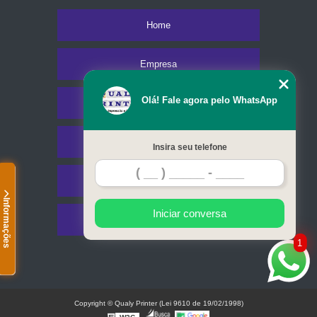
Home
Empresa
Olá! Fale agora pelo WhatsApp
Missão
Serviços
Insira seu telefone
Contato
Informações
Iniciar conversa
Mapa do site
1
Copyright © Qualy Printer (Lei 9610 de 19/02/1998)