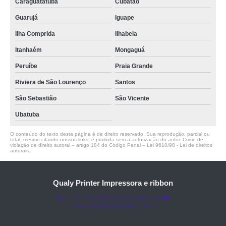
Caraguatatuba
Cubatão
Guarujá
Iguape
Ilha Comprida
Ilhabela
Itanhaém
Mongaguá
Peruíbe
Praia Grande
Riviera de São Lourenço
Santos
São Sebastião
São Vicente
Ubatuba
O conteúdo do texto desta página é de direito reservado. Sua reprodução, parcial ou
total, mesmo citando nossos links, é proibida sem a autorização do autor. Crime de
violação de direito autoral – artigo 184 do Código Penal –
Lei 9610/98 - Lei de direitos
autorais
.
Qualy Printer Impressora e ribbon
(11) 3451-3366
(11) 91098-5778
comercial@qualyprinter.com.br