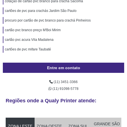
cotação de cartão pvc branco para crachá Sacomã
cartões de pvc para crachás Jardim São Paulo
procuro por cartão de pvc branco para crachá Pinheiros
cartão pvc branco preço M'Boi Mirim
cartão pvc acura Vila Madalena
cartões de pvc mifare Taubaté
Entre em contato
(11) 3451-3366
(11) 91098-5778
Regiões onde a Qualy Printer atende:
GRANDE SÃO
ZONA LESTE
ZONA OESTE
ZONA SUL