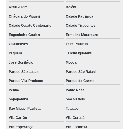
Artur Alvim
Belém
Chácara do Piqueri
Cidade Patriarca
Cidade Quarto Centenário
Cidade Tiradentes
Engenheiro Goulart
Ermelino Matarazzo
Guaianases
Itaim Paulista
Itaquera
Jardim Iguatemi
José Bonifácio
Mooca
Parque São Lucas
Parque São Rafael
Parque Vila Prudente
Parque do Carmo
Penha
Ponte Rasa
Sapopemba
São Mateus
São Miguel Paulista
Tatuapé
Vila Carrão
Vila Curuçá
Vila Esperança
Vila Formosa