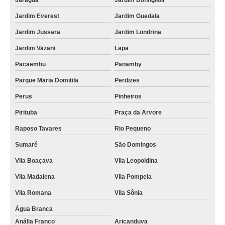
Jaraguá
Jardim Bonfiglioli
Jardim Everest
Jardim Guedala
Jardim Jussara
Jardim Londrina
Jardim Vazani
Lapa
Pacaembu
Panamby
Parque Maria Domitila
Perdizes
Perus
Pinheiros
Pirituba
Praça da Arvore
Raposo Tavares
Rio Pequeno
Sumaré
São Domingos
Vila Boaçava
Vila Leopoldina
Vila Madalena
Vila Pompeia
Vila Romana
Vila Sônia
Água Branca
Anália Franco
Aricanduva