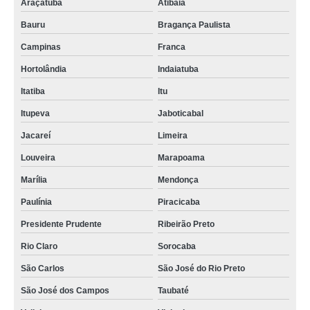
Araçatuba
Atibaia
Bauru
Bragança Paulista
Campinas
Franca
Hortolândia
Indaiatuba
Itatiba
Itu
Itupeva
Jaboticabal
Jacareí
Limeira
Louveira
Marapoama
Marília
Mendonça
Paulínia
Piracicaba
Presidente Prudente
Ribeirão Preto
Rio Claro
Sorocaba
São Carlos
São José do Rio Preto
São José dos Campos
Taubaté