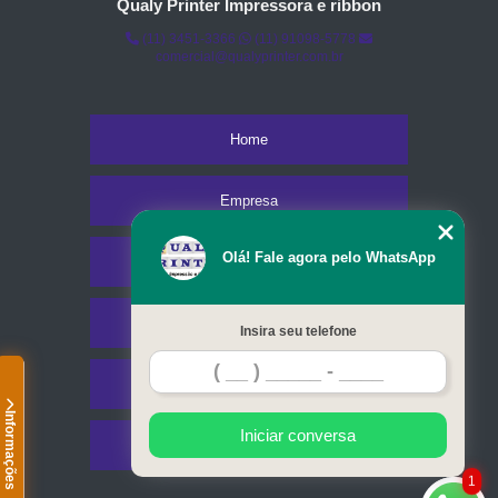
Qualy Printer Impressora e ribbon
(11) 3451-3366
(11) 91098-5778
comercial@qualyprinter.com.br
Home
Empresa
Olá! Fale agora pelo WhatsApp
Missão
Serviços
Insira seu telefone
Contato
Informações
Iniciar conversa
Mapa do site
1