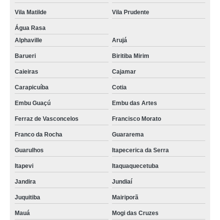
Vila Matilde
Vila Prudente
Água Rasa
Alphaville
Arujá
Barueri
Biritiba Mirim
Caieiras
Cajamar
Carapicuíba
Cotia
Embu Guaçú
Embu das Artes
Ferraz de Vasconcelos
Francisco Morato
Franco da Rocha
Guararema
Guarulhos
Itapecerica da Serra
Itapevi
Itaquaquecetuba
Jandira
Jundiaí
Juquitiba
Mairiporã
Mauá
Mogi das Cruzes