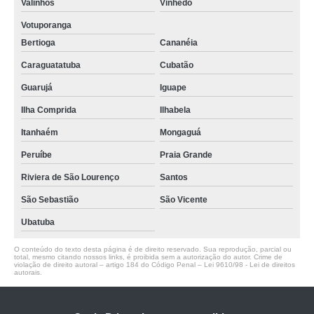
Valinhos
Vinhedo
Votuporanga
Bertioga
Cananéia
Caraguatatuba
Cubatão
Guarujá
Iguape
Ilha Comprida
Ilhabela
Itanhaém
Mongaguá
Peruíbe
Praia Grande
Riviera de São Lourenço
Santos
São Sebastião
São Vicente
Ubatuba
O conteúdo do texto desta página é de direito reservado. Sua reprodução, parcial ou
total, mesmo citando nossos links, é proibida sem a autorização do autor. Crime de
violação de direito autoral – artigo 184 do Código Penal –
Lei 9610/98 - Lei de direitos
autorais
.