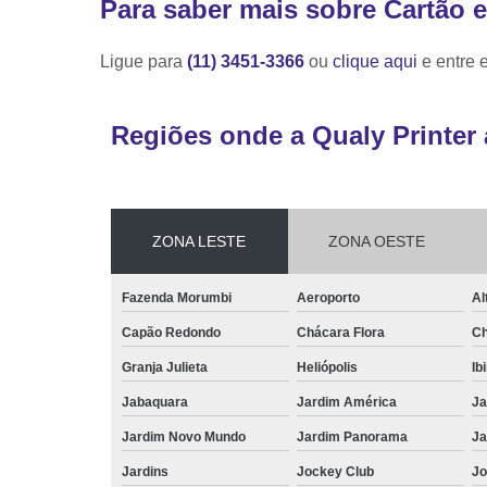
Para saber mais sobre Cartão 
Ligue para
(11) 3451-3366
ou
clique aqui
e entre 
Regiões onde a Qualy Printer 
ZONA LESTE
ZONA OESTE
Fazenda Morumbi
Aeroporto
Al
Capão Redondo
Chácara Flora
Ch
Granja Julieta
Heliópolis
Ib
Jabaquara
Jardim América
Ja
Jardim Novo Mundo
Jardim Panorama
Ja
Jardins
Jockey Club
Jo