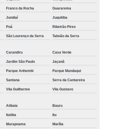
Franco da Rocha
Guararema
Jundiaí
Juquitiba
Poá
Ribeirão Pires
São Lourenço da Serra
Taboão da Serra
Carandiru
Casa Verde
Jardim São Paulo
Jaçanã
Parque Anhembi
Parque Mandaqui
Santana
Serra da Cantareira
Vila Guilherme
Vila Gustavo
Atibaia
Bauru
Itatiba
Itu
Marapoama
Marília