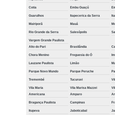
Cotia
Embu Guaçú
Em
Guarulhos
Itapecerica da Serra
It
Mairiporã
Mauá
Mo
Rio Grande da Serra
Salesópolis
Sa
Vargem Grande Paulista
Alto do Pari
Brasilândia
Ca
Chora Menino
Freguesia do Ó
Im
Lauzane Paulista
Limão
Ma
Parque Novo Mundo
Parque Peruche
Pa
Tremembé
Tucuruvi
Vi
Vila Maria
Vila Marisa Mazzei
Vi
Americana
Amparo
Ar
Bragança Paulista
Campinas
Fr
Itupeva
Jaboticabal
Ja