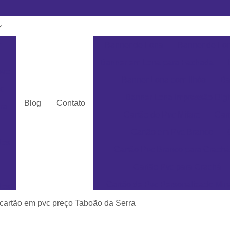
m
Banner de Lona
Banner de Lon
Banner em Lona para Fachada
pvc
Banner Lona com Ilhós
Ba
c
Banner Lona Impressão Digi
Blog
Contato
ra
Cartão de Pvc Mifare
Car
Cartão em Pvc Branco
dos
Cartão Pvc Branco para Crachá
Cartão Pvc para Crachá
Cartão de Pvc Personalizado Min
dos
Cartão de Visita em Pvc San
cartão em pvc preço Taboão da Serra
as
Cartão em Pvc Pe
ás