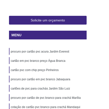
 Rio de Janeiro
Cartão Pvc Pará
ara Crachás Minas Gerais
 Santa Catarina
Cordão de Crachá
Solicite um orçamento
er
Cordão em Poliéster para Crachá
MENU
á
Cordão para Crachá Digital
liéster
Cordão para Crachá em Silk
procuro por cartão pvc acura Jardim Everest
alizado
Cordão Poliéster para Crachá
de Cordão para Crachá
cartão em pvc branco preço Água Branca
s Personalizados Santa Catarina
cartão pvc com chip preço Pinheiros
á Personalizada Rio de Janeiro
procuro por cartão em pvc branco Jabaquara
ara Crachá Minas Gerais
cartões de pvc para crachás Jardim São Luiz
há Personalizada Rio de Janeiro
procuro por cartão de pvc branco para crachá Marília
rsonalizado Rio Grande do Sul
cotação de cartão pvc branco para crachá Mandaqui