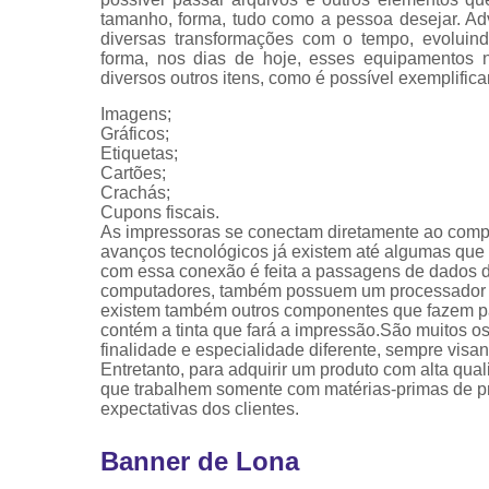
tamanho, forma, tudo como a pessoa desejar. Ad
diversas transformações com o tempo, evoluin
forma, nos dias de hoje, esses equipamentos n
diversos outros itens, como é possível exemplifica
Imagens;
Gráficos;
Etiquetas;
Cartões;
Crachás;
Cupons fiscais.
As impressoras se conectam diretamente ao com
avanços tecnológicos já existem até algumas que s
com essa conexão é feita a passagens de dados 
computadores, também possuem um processador e 
existem também outros componentes que fazem par
contém a tinta que fará a impressão.São muitos 
finalidade e especialidade diferente, sempre vis
Entretanto, para adquirir um produto com alta qua
que trabalhem somente com matérias-primas de pro
expectativas dos clientes.
Banner de Lona