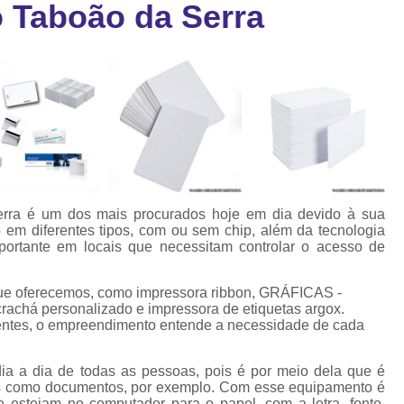
 Taboão da Serra
Cartão Fidelidade Pvc
Cartão Pvc p
ra
as
Cartão Pvc Personalizado
Cordão de Crachá Poliést
Cordão para Crach
Cordão para Crachá em Po
Cordão para Crachá Person
erra é um dos mais procurados hoje em dia devido à sua
Fábrica 
o em diferentes tipos, com ou sem chip, além da tecnologia
mportante em locais que necessitam controlar o acesso de
Cordões para Crachá
Cordinha de Crach
ue oferecemos, como impressora ribbon, GRÁFICAS -
chá personalizado e impressora de etiquetas argox.
Cordinha p
ientes, o empreendimento entende a necessidade de cada
Cordinha para Crac
dia a dia de todas as pessoas, pois é por meio dela que é
Cordão Crachá Pe
tos como documentos, por exemplo. Com esse equipamento é
e estejam no computador para o papel, com a letra, fonte,