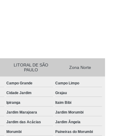
essora de Crachá Minas Gerais
sora de Etiqueta Rio de Janeiro
essora Térmica Rio de Janeiro
mpressora Zebra Zd220 Pará
erais
Ribbon Zebra Zt230 Rio Grande do Sul
LITORAL DE SÃO
Zona Norte
PAULO
Campo Grande
Campo Limpo
Cidade Jardim
Grajau
Ipiranga
Itaim Bibi
Jardim Marajoara
Jardim Morumbi
Jardim das Acácias
Jardim Ângela
Morumbi
Paineiras do Morumbi