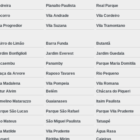
dreira
Planalto Paulista
Real Parque
corro
Vila Andrade
Vila Cordeiro
la Progredior
Vila Suzana
Vila Tramontano
irro do Limão
Barra Funda
Butantã
rdim Bonfiglioli
Jardim Everest
Jardim Guedala
acaembu
Panamby
Parque Maria Domitila
aça da Arvore
Raposo Tavares
Rio Pequeno
la Madalena
Vila Pompeia
Vila Romana
tur Alvim
Belém
Chácara do Piqueri
melino Matarazzo
Guaianases
Itaim Paulista
rque São Lucas
Parque São Rafael
Parque Vila Prudente
o Mateus
São Miguel Paulista
Tatuapé
la Matilde
Vila Prudente
Água Rasa
rueri
Biritiba Mirim
Caieiras