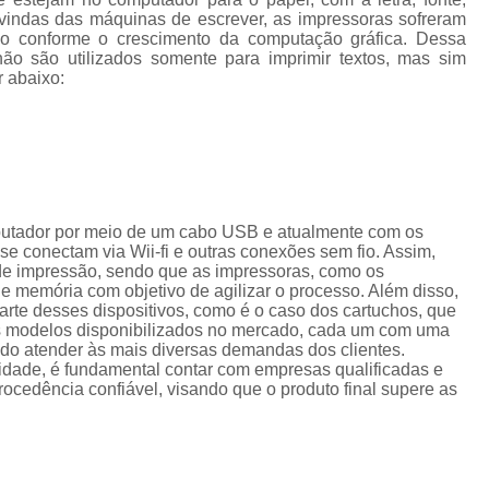
Cordão de Crachá Personalizado 
vindas das máquinas de escrever, as impressoras sofreram
do conforme o crescimento da computação gráfica. Dessa
Cordão para Crachá com 
ão são utilizados somente para imprimir textos, mas sim
r abaixo:
Cordão Personal
Cordão Personalizad
Cordão Pers
Fita para Crachá Personalizada 
Crachá de Em
putador por meio de um cabo USB e atualmente com os
e conectam via Wii-fi e outras conexões sem fio. Assim,
Crachá de Identificação 
de impressão, sendo que as impressoras, como os
memória com objetivo de agilizar o processo. Além disso,
Crachá em Branco
Cra
te desses dispositivos, como é o caso dos cartuchos, que
os modelos disponibilizados no mercado, cada um com uma
Crachá Identificação
Cr
ando atender às mais diversas demandas dos clientes.
lidade, é fundamental contar com empresas qualificadas e
Crachá com Cordão
cedência confiável, visando que o produto final supere as
Crachá de Identifica
Crachá e Cordão