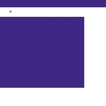
(11) 3451-3366
(11) 91098-5778
a com Ilhós
Banner de Lona Personalizado
Banner em Lona Personalizada
Banner Lona
nner Lona de Vinil
Banner Lona Fosca
tal
Cartão de Pvc Branco para Crachá
tão de Pvc para Crachá
Cartão em Pvc
Cartão Pvc Acura
Cartão Pvc Branco
Cartão Pvc com Chip
Cartão Pvc Hid
Cartão de Acesso Pvc Rio de Janeiro
as Gerais
Cartão de Pvc Rio Grande do Sul
ta Catarina
Cartão de Visita Pvc Pará
rsonalizado Rio Grande do Sul