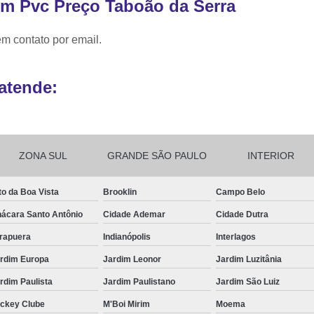
em Pvc Preço Taboão da Serra
Ribbon para Impr
em contato por email.
Ribbon para Impres
Ribbon para Impr
atende:
Ribbon para I
Ribbon para Zebra Gc420t Minas G
ZONA SUL
GRANDE SÃO PAULO
INTERIOR
to da Boa Vista
Brooklin
Campo Belo
ácara Santo Antônio
Cidade Ademar
Cidade Dutra
irapuera
Indianópolis
Interlagos
rdim Europa
Jardim Leonor
Jardim Luzitânia
rdim Paulista
Jardim Paulistano
Jardim São Luiz
ckey Clube
M'Boi Mirim
Moema