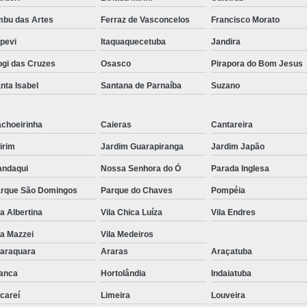
bu das Artes
Ferraz de Vasconcelos
Francisco Morato
apevi
Itaquaquecetuba
Jandira
gi das Cruzes
Osasco
Pirapora do Bom Jesus
nta Isabel
Santana de Parnaíba
Suzano
choeirinha
Caieras
Cantareira
irim
Jardim Guarapiranga
Jardim Japão
ndaqui
Nossa Senhora do Ó
Parada Inglesa
rque São Domingos
Parque do Chaves
Pompéia
la Albertina
Vila Chica Luíza
Vila Endres
la Mazzei
Vila Medeiros
araquara
Araras
Araçatuba
anca
Hortolândia
Indaiatuba
careí
Limeira
Louveira