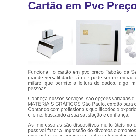
Cartão em Pvc Preço
Ribbon
Ribbon pa
impressor
Ribbons
Funcional, o cartão em pvc preço Taboão da S
grande versatilidade, já que pode ser encontrad
mifare, que permite a leitura de dados, algo i
pessoas.
Conheça nossos serviços, são opções variadas q
MATERIAIS GRÁFICOS São Paulo, cordão para cra
Contando com profissionais qualificados e exper
cliente, buscando a sua satisfação e confiança.
As impressoras são dispositivos muito úteis no 
possível fazer a impressão de diversos elemen
possível passar arquivos e outros elementos qu