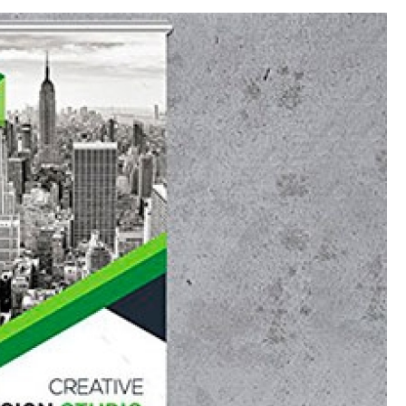
Crachá Perso
Crachá Personal
Crachá Personalizad
Crachá Personaliz
Crachá Personaliza
Crachá Personalizado Pvc Santa
Crachás Personalizado
Crachás Personalizados para E
Impressora Datacard
Impres
Impressora de Crachá
Impresso
Impressora de Etiquetas Argox
Impressora Zebra
Po
Porta Crachá Conjugado
Porta
Porta Crachá Plástico
Por