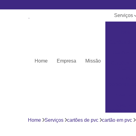
Serviços
Banner e
lona
Cartões de 
Cartões pv
Home
Empresa
Missão
Cordões pa
crachá
Cordões
personaliza
Crachás
Crachás
personaliza
Home
Serviços
cartões de pvc
cartão em pvc
Impressor
Porta crach