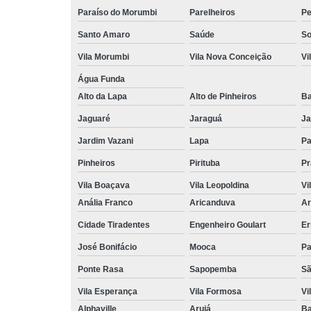
Paraíso do Morumbi
Parelheiros
Pe
Santo Amaro
Saúde
So
Vila Morumbi
Vila Nova Conceição
Vi
Água Funda
Alto da Lapa
Alto de Pinheiros
Ba
Jaguaré
Jaraguá
Ja
Jardim Vazani
Lapa
P
Pinheiros
Pirituba
Pr
Vila Boaçava
Vila Leopoldina
Vi
Anália Franco
Aricanduva
Ar
Cidade Tiradentes
Engenheiro Goulart
Er
José Bonifácio
Mooca
Pa
Ponte Rasa
Sapopemba
Sã
Vila Esperança
Vila Formosa
Vi
Alphaville
Arujá
Ba