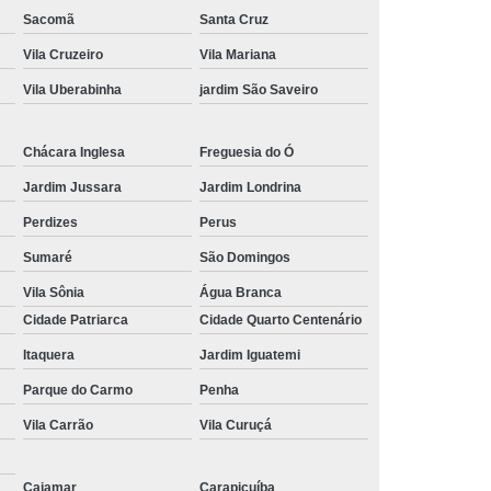
Sacomã
Santa Cruz
Vila Cruzeiro
Vila Mariana
Vila Uberabinha
jardim São Saveiro
Chácara Inglesa
Freguesia do Ó
Jardim Jussara
Jardim Londrina
Perdizes
Perus
Sumaré
São Domingos
Vila Sônia
Água Branca
Cidade Patriarca
Cidade Quarto Centenário
Itaquera
Jardim Iguatemi
Parque do Carmo
Penha
Vila Carrão
Vila Curuçá
Cajamar
Carapicuíba