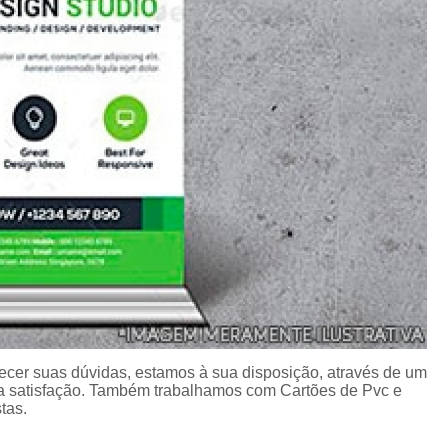
Porta Crachá Transparente
Port
Ribbon Colorido
Ribbon Co
Ribbon Fargo
Ribbon Ma
Ribbon Resina
Rib
Ribbon de Impressora
Rib
Ribbon Impressora Te
Ribbon Impressora Zebr
Ribbon para Impressora de Et
Ribbon para Impressora Zebr
Ribbon da Impressora Rio Grande
Ribbon de Impressoras Pa
ecer suas dúvidas, estamos à sua disposição, através de um
 satisfação. Também trabalhamos com Cartões de Pvc e
Ribbon Metalizado pa
tas.
Ribbon para E