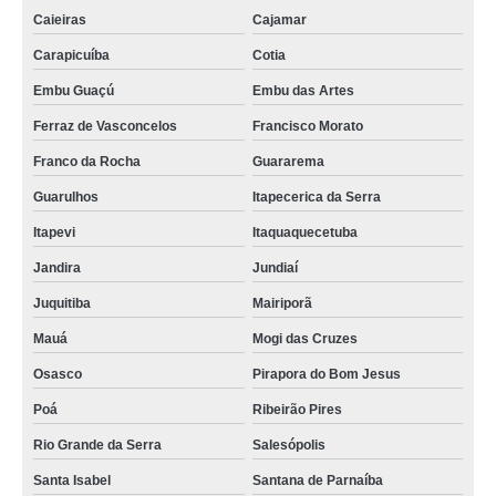
Caieiras
Cajamar
Carapicuíba
Cotia
Embu Guaçú
Embu das Artes
Ferraz de Vasconcelos
Francisco Morato
Franco da Rocha
Guararema
Guarulhos
Itapecerica da Serra
Itapevi
Itaquaquecetuba
Jandira
Jundiaí
Juquitiba
Mairiporã
Mauá
Mogi das Cruzes
Osasco
Pirapora do Bom Jesus
Poá
Ribeirão Pires
Rio Grande da Serra
Salesópolis
Santa Isabel
Santana de Parnaíba