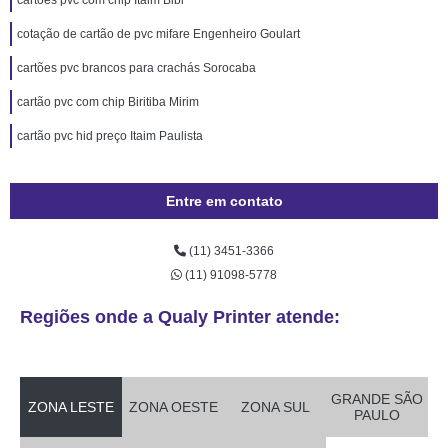
cartões pvc com chip Itaim Bibi
cotação de cartão de pvc mifare Engenheiro Goulart
cartões pvc brancos para crachás Sorocaba
cartão pvc com chip Biritiba Mirim
cartão pvc hid preço Itaim Paulista
Entre em contato
(11) 3451-3366
(11) 91098-5778
Regiões onde a Qualy Printer atende:
GRANDE SÃO
ZONA LESTE
ZONA OESTE
ZONA SUL
PAULO