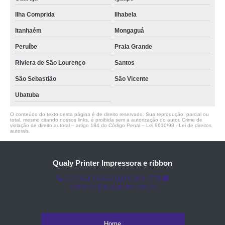
Ilha Comprida
Ilhabela
Itanhaém
Mongaguá
Peruíbe
Praia Grande
Riviera de São Lourenço
Santos
São Sebastião
São Vicente
Ubatuba
O conteúdo do texto desta página é de direito reservado. Sua reprodução, parcial ou
total, mesmo citando nossos links, é proibida sem a autorização do autor. Crime de
violação de direito autoral – artigo 184 do Código Penal –
Lei 9610/98 - Lei de direitos
autorais
.
Qualy Printer Impressora e ribbon
(11) 3451-3366
(11) 91098-5778
comercial@qualyprinter.com.br
Home