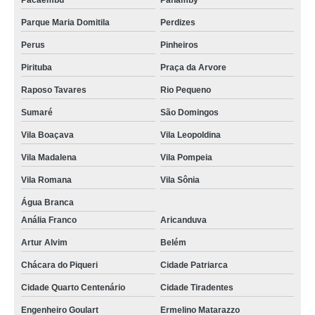
Pacaembu
Panamby
Parque Maria Domitila
Perdizes
Perus
Pinheiros
Pirituba
Praça da Arvore
Raposo Tavares
Rio Pequeno
Sumaré
São Domingos
Vila Boaçava
Vila Leopoldina
Vila Madalena
Vila Pompeia
Vila Romana
Vila Sônia
Água Branca
Anália Franco
Aricanduva
Artur Alvim
Belém
Chácara do Piqueri
Cidade Patriarca
Cidade Quarto Centenário
Cidade Tiradentes
Engenheiro Goulart
Ermelino Matarazzo