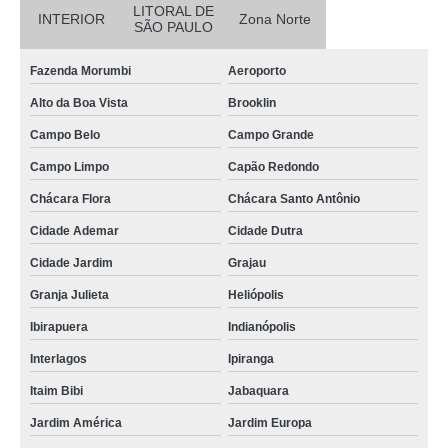
LITORAL DE
INTERIOR
Zona Norte
SÃO PAULO
Fazenda Morumbi
Aeroporto
Alto da Boa Vista
Brooklin
Campo Belo
Campo Grande
Campo Limpo
Capão Redondo
Chácara Flora
Chácara Santo Antônio
Cidade Ademar
Cidade Dutra
Cidade Jardim
Grajau
Granja Julieta
Heliópolis
Ibirapuera
Indianópolis
Interlagos
Ipiranga
Itaim Bibi
Jabaquara
Jardim América
Jardim Europa