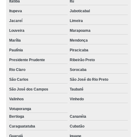
Itatiba
Itu
Itupeva
Jaboticabal
Jacareí
Limeira
Louveira
Marapoama
Marília
Mendonça
Paulínia
Piracicaba
Presidente Prudente
Ribeirão Preto
Rio Claro
Sorocaba
São Carlos
São José do Rio Preto
São José dos Campos
Taubaté
Valinhos
Vinhedo
Votuporanga
Bertioga
Cananéia
Caraguatatuba
Cubatão
Guarujá
Iguape