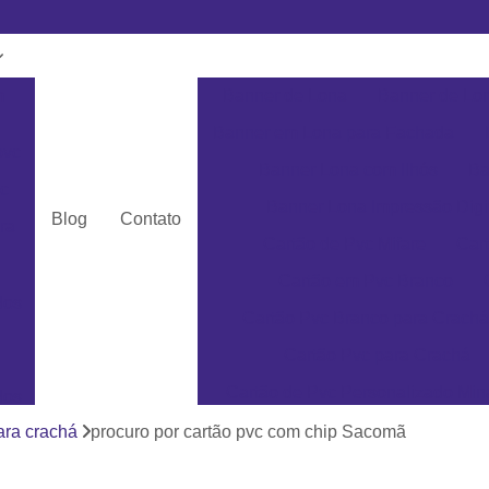
m
Banner de Lona
Banner de Lon
Banner em Lona para Fachada
pvc
Banner Lona com Ilhós
Ba
c
Banner Lona Impressão Digi
Blog
Contato
ra
Cartão de Pvc Mifare
Car
Cartão em Pvc Branco
dos
Cartão Pvc Branco para Crachá
Cartão Pvc para Crachá
Cartão de Pvc Personalizado Min
dos
Cartão de Visita em Pvc San
ara crachá
procuro por cartão pvc com chip Sacomã
as
Cartão em Pvc Pe
ás