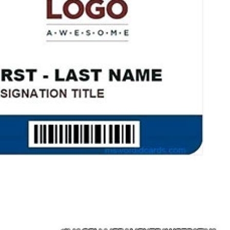
Ribbon para Impr
Ribbon para Impres
Ribbon para Impr
Ribbon para I
Ribbon para Zebra Gc420t Minas G