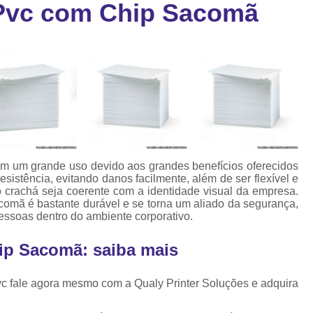
 Pvc com Chip Sacomã
Cartão Fidelidade Pvc
Cartão Pvc p
ra
as
Cartão Pvc Personalizado
Cordão de Crachá Poliést
Cordão para Crach
Cordão para Crachá em Po
Cordão para Crachá Person
tem um grande uso devido aos grandes benefícios oferecidos
Fábrica 
sistência, evitando danos facilmente, além de ser flexível e
 crachá seja coerente com a identidade visual da empresa.
Cordões para Crachá
comã é bastante durável e se torna um aliado da segurança,
essoas dentro do ambiente corporativo.
Cordinha de Crach
ip Sacomã: saiba mais
Cordinha p
Cordinha para Crac
vc fale agora mesmo com a Qualy Printer Soluções e adquira
Cordão Crachá Pe