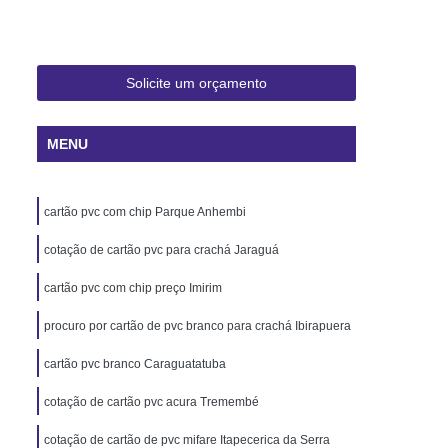
 Rio de Janeiro
Cartão Pvc Pará
ara Crachás Minas Gerais
 Santa Catarina
Cordão de Crachá
Solicite um orçamento
er
Cordão em Poliéster para Crachá
MENU
á
Cordão para Crachá Digital
liéster
Cordão para Crachá em Silk
cartão pvc com chip Parque Anhembi
alizado
Cordão Poliéster para Crachá
de Cordão para Crachá
cotação de cartão pvc para crachá Jaraguá
s Personalizados Santa Catarina
cartão pvc com chip preço Imirim
á Personalizada Rio de Janeiro
procuro por cartão de pvc branco para crachá Ibirapuera
ara Crachá Minas Gerais
cartão pvc branco Caraguatatuba
há Personalizada Rio de Janeiro
cotação de cartão pvc acura Tremembé
rsonalizado Rio Grande do Sul
cotação de cartão de pvc mifare Itapecerica da Serra