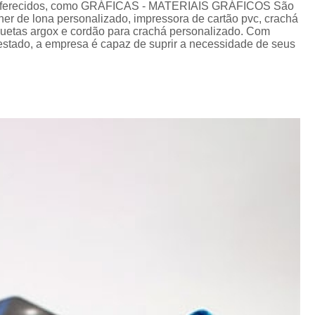
Cordão de Crachá Personalizado 
os oferecidos, como GRÁFICAS - MATERIAIS GRÁFICOS São
nner de lona personalizado, impressora de cartão pvc, crachá
Cordão para Crachá com 
iquetas argox e cordão para crachá personalizado. Com
stado, a empresa é capaz de suprir a necessidade de seus
Cordão Personal
Cordão Personalizad
Cordão Pers
Fita para Crachá Personalizada 
Crachá de Em
Crachá de Identificação 
Crachá em Branco
Cra
Crachá Identificação
Cr
Crachá com Cordão
Crachá de Identifica
Crachá e Cordão