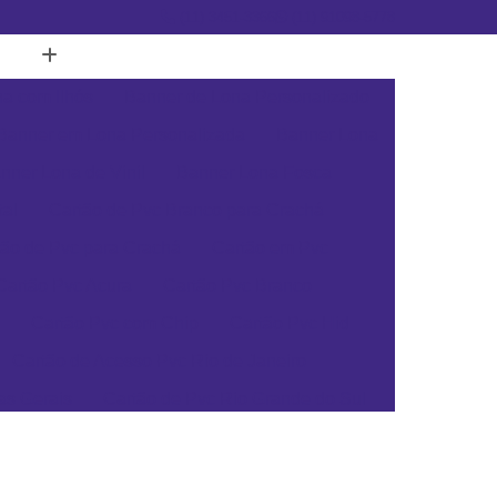
(11) 3451-3366
(11) 91098-5778
a com Ilhós
Banner de Lona Personalizado
Banner em Lona Personalizada
Banner Lona
nner Lona de Vinil
Banner Lona Fosca
tal
Cartão de Pvc Branco para Crachá
tão de Pvc para Crachá
Cartão em Pvc
Cartão Pvc Acura
Cartão Pvc Branco
Cartão Pvc com Chip
Cartão Pvc Hid
Cartão de Acesso Pvc Rio de Janeiro
as Gerais
Cartão de Pvc Rio Grande do Sul
ta Catarina
Cartão de Visita Pvc Pará
rsonalizado Rio Grande do Sul