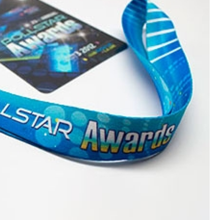
Crachá Perso
Crachá Personal
Crachá Personalizad
Crachá Personaliz
Crachá Personaliza
Crachá Personalizado Pvc Santa
Crachás Personalizado
Crachás Personalizados para E
Impressora Datacard
Impres
Impressora de Crachá
Impresso
Impressora de Etiquetas Argox
Impressora Zebra
Po
Porta Crachá Conjugado
Porta
Porta Crachá Plástico
Por