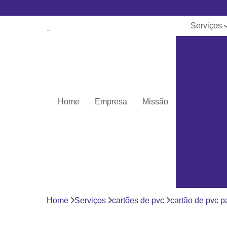
Serviços
Banner e
lona
Cartões de 
Cartões pv
Home
Empresa
Missão
Cordões pa
crachá
Cordões
personaliza
Crachás
Crachás
personaliza
Home
Serviços
cartões de pvc
cartão de pvc p
Impressor
Porta crach