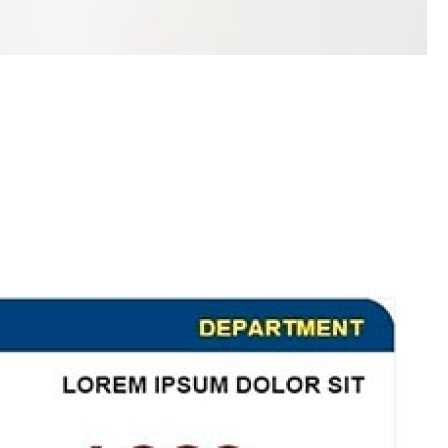
Porta Crachá Transparente
Port
Ribbon Colorido
Ribbon Co
Ribbon Fargo
Ribbon Ma
Ribbon Resina
Rib
Ribbon de Impressora
Rib
Ribbon Impressora Te
Ribbon Impressora Zebr
Ribbon para Impressora de Et
Ribbon para Impressora Zebr
Ribbon da Impressora Rio Grande
Ribbon de Impressoras Pa
Ribbon Metalizado pa
Ribbon para E