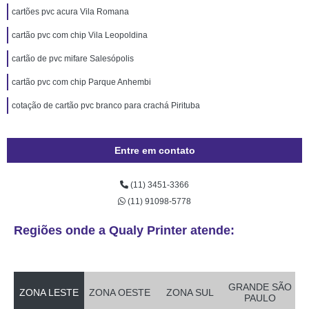
cartões pvc acura Vila Romana
cartão pvc com chip Vila Leopoldina
cartão de pvc mifare Salesópolis
cartão pvc com chip Parque Anhembi
cotação de cartão pvc branco para crachá Pirituba
Entre em contato
(11) 3451-3366
(11) 91098-5778
Regiões onde a Qualy Printer atende:
GRANDE SÃO
ZONA LESTE
ZONA OESTE
ZONA SUL
PAULO