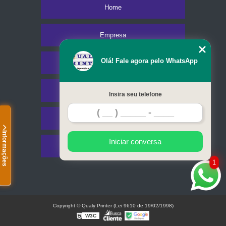
Home
Empresa
Olá! Fale agora pelo WhatsApp
Missão
Serviços
Insira seu telefone
Contato
Informações
Iniciar conversa
Mapa do site
1
Copyright © Qualy Printer (Lei 9610 de 19/02/1998)
W3C