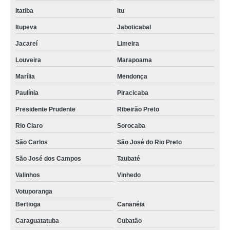
Itatiba
Itu
Itupeva
Jaboticabal
Jacareí
Limeira
Louveira
Marapoama
Marília
Mendonça
Paulínia
Piracicaba
Presidente Prudente
Ribeirão Preto
Rio Claro
Sorocaba
São Carlos
São José do Rio Preto
São José dos Campos
Taubaté
Valinhos
Vinhedo
Votuporanga
Bertioga
Cananéia
Caraguatatuba
Cubatão