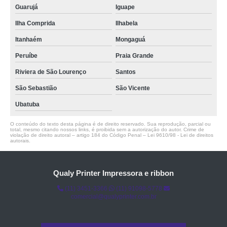
Guarujá
Iguape
Ilha Comprida
Ilhabela
Itanhaém
Mongaguá
Peruíbe
Praia Grande
Riviera de São Lourenço
Santos
São Sebastião
São Vicente
Ubatuba
O conteúdo do texto desta página é de direito reservado. Sua reprodução, parcial ou
total, mesmo citando nossos links, é proibida sem a autorização do autor. Crime de
violação de direito autoral – artigo 184 do Código Penal –
Lei 9610/98 - Lei de direitos
autorais
.
Qualy Printer Impressora e ribbon
(11) 3451-3366
(11) 91098-5778
comercial@qualyprinter.com.br