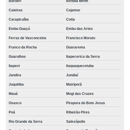
Barueri
Biritiba Mirim
Caieiras
Cajamar
Carapicuíba
Cotia
Embu Guaçú
Embu das Artes
Ferraz de Vasconcelos
Francisco Morato
Franco da Rocha
Guararema
Guarulhos
Itapecerica da Serra
Itapevi
Itaquaquecetuba
Jandira
Jundiaí
Juquitiba
Mairiporã
Mauá
Mogi das Cruzes
Osasco
Pirapora do Bom Jesus
Poá
Ribeirão Pires
Rio Grande da Serra
Salesópolis