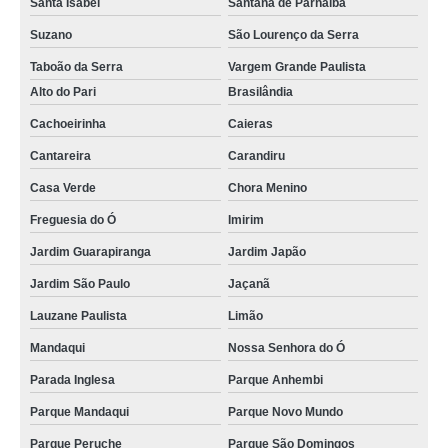
Santa Isabel
Santana de Parnaíba
Suzano
São Lourenço da Serra
Taboão da Serra
Vargem Grande Paulista
Alto do Pari
Brasilândia
Cachoeirinha
Caieras
Cantareira
Carandiru
Casa Verde
Chora Menino
Freguesia do Ó
Imirim
Jardim Guarapiranga
Jardim Japão
Jardim São Paulo
Jaçanã
Lauzane Paulista
Limão
Mandaqui
Nossa Senhora do Ó
Parada Inglesa
Parque Anhembi
Parque Mandaqui
Parque Novo Mundo
Parque Peruche
Parque São Domingos