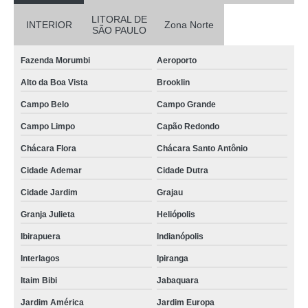
LITORAL DE
INTERIOR
Zona Norte
SÃO PAULO
Fazenda Morumbi
Aeroporto
Alto da Boa Vista
Brooklin
Campo Belo
Campo Grande
Campo Limpo
Capão Redondo
Chácara Flora
Chácara Santo Antônio
Cidade Ademar
Cidade Dutra
Cidade Jardim
Grajau
Granja Julieta
Heliópolis
Ibirapuera
Indianópolis
Interlagos
Ipiranga
Itaim Bibi
Jabaquara
Jardim América
Jardim Europa