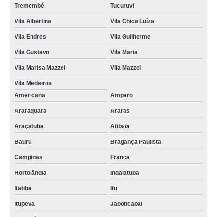
Tremembé
Tucuruvi
Vila Albertina
Vila Chica Luíza
Vila Endres
Vila Guilherme
Vila Gustavo
Vila Maria
Vila Marisa Mazzei
Vila Mazzei
Vila Medeiros
Americana
Amparo
Araraquara
Araras
Araçatuba
Atibaia
Bauru
Bragança Paulista
Campinas
Franca
Hortolândia
Indaiatuba
Itatiba
Itu
Itupeva
Jaboticabal