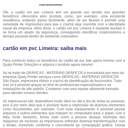
Útil, o cartão em pvc Limeira tem um grande uso devido aos grandes
benefícios oferecidos pelo produto, como, por exemplo, uma excelente
resistência, evitando danos facilmente, além de ser flexível e permitir uma
variedade de impressões para que o crachá seja coerente com a identidade
visual da empresa. Além disso, o cartão em pvc Limeira é bastante durável e
se torna um aliado da segurança, conseguindo identificar colaboradores e
demais pessoas dentro do ambiente corporativo.
cartão em pvc Limeira: saiba mais
Para conhecer todos os benefícios do cartão de pvc fale agora mesmo com a
Qualy Printer Soluções e adquira o produto agora mesmo!
Ao se tratar de GRÁFICAS - MATERIAIS GRÁFICOS é encontrada por meio da
empresa Qualy Printer serviços como GRÁFICAS - MATERIAIS GRÁFICOS
São Paulo, impressora ribbon e crachá de identificação de funcionário. Tudo
isso só é possível graças ao time de profissionais especializados e as
instalações de alto padrão. Contamos com uma equipe altamente treinada
para atender nossos clientes.
As impressoras são dispositivos muito úteis no dia a dia de todas as pessoas,
pois é por meio dela que é possível fazer a impressão de diversos elementos
como documentos, por exemplo. Com esse equipamento é possível passar
arquivos e outros elementos que estejam no computador para o papel, com a
letra, fonte, tamanho, forma, tudo como a pessoa desejar. Advindas das
máquinas de escrever, as impressoras sofreram diversas transformações com
o tempo, evoluindo conforme o crescimento da computação gráfica. Dessa