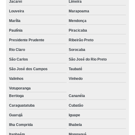
Jacareí
Limeira
Louveira
Marapoama
Marília
Mendonça
Paulínia
Piracicaba
Presidente Prudente
Ribeirão Preto
Rio Claro
Sorocaba
São Carlos
São José do Rio Preto
São José dos Campos
Taubaté
Valinhos
Vinhedo
Votuporanga
Bertioga
Cananéia
Caraguatatuba
Cubatão
Guarujá
Iguape
Ilha Comprida
Ilhabela
Itanhaém
Mongaguá