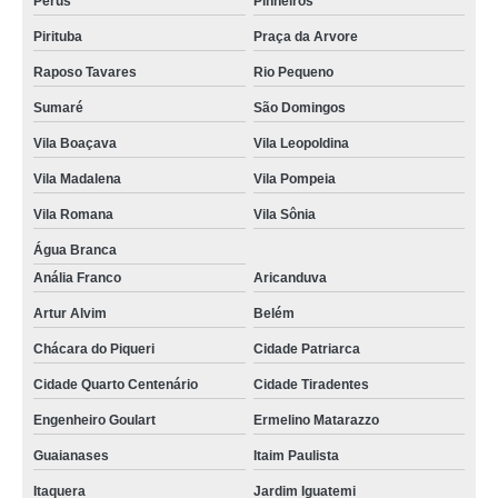
Perus
Pinheiros
Pirituba
Praça da Arvore
Raposo Tavares
Rio Pequeno
Sumaré
São Domingos
Vila Boaçava
Vila Leopoldina
Vila Madalena
Vila Pompeia
Vila Romana
Vila Sônia
Água Branca
Anália Franco
Aricanduva
Artur Alvim
Belém
Chácara do Piqueri
Cidade Patriarca
Cidade Quarto Centenário
Cidade Tiradentes
Engenheiro Goulart
Ermelino Matarazzo
Guaianases
Itaim Paulista
Itaquera
Jardim Iguatemi