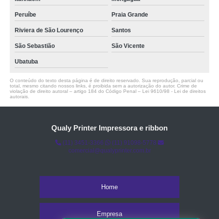
Peruíbe
Praia Grande
Riviera de São Lourenço
Santos
São Sebastião
São Vicente
Ubatuba
O conteúdo do texto desta página é de direito reservado. Sua reprodução, parcial ou
total, mesmo citando nossos links, é proibida sem a autorização do autor. Crime de
violação de direito autoral – artigo 184 do Código Penal –
Lei 9610/98 - Lei de direitos
autorais
.
Qualy Printer Impressora e ribbon
(11) 3451-3366
(11) 91098-5778
comercial@qualyprinter.com.br
Home
Empresa