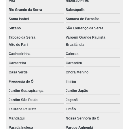
Poá
Ribeirão Pires
Rio Grande da Serra
Salesópolis
Santa Isabel
Santana de Parnaíba
Suzano
São Lourenço da Serra
Taboão da Serra
Vargem Grande Paulista
Alto do Pari
Brasilândia
Cachoeirinha
Caieras
Cantareira
Carandiru
Casa Verde
Chora Menino
Freguesia do Ó
Imirim
Jardim Guarapiranga
Jardim Japão
Jardim São Paulo
Jaçanã
Lauzane Paulista
Limão
Mandaqui
Nossa Senhora do Ó
Parada Inglesa
Parque Anhembi