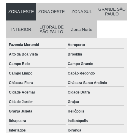
GRANDE SÃO
ZONA LESTE
ZONA OESTE
ZONA SUL
PAULO
LITORAL DE
INTERIOR
Zona Norte
SÃO PAULO
Fazenda Morumbi
Aeroporto
Alto da Boa Vista
Brooklin
Campo Belo
Campo Grande
Campo Limpo
Capão Redondo
Chácara Flora
Chácara Santo Antônio
Cidade Ademar
Cidade Dutra
Cidade Jardim
Grajau
Granja Julieta
Heliópolis
Ibirapuera
Indianópolis
Interlagos
Ipiranga