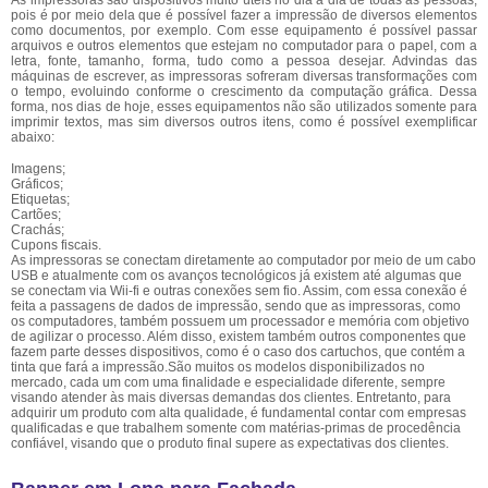
As impressoras são dispositivos muito úteis no dia a dia de todas as pessoas,
pois é por meio dela que é possível fazer a impressão de diversos elementos
como documentos, por exemplo. Com esse equipamento é possível passar
arquivos e outros elementos que estejam no computador para o papel, com a
letra, fonte, tamanho, forma, tudo como a pessoa desejar. Advindas das
máquinas de escrever, as impressoras sofreram diversas transformações com
o tempo, evoluindo conforme o crescimento da computação gráfica. Dessa
forma, nos dias de hoje, esses equipamentos não são utilizados somente para
imprimir textos, mas sim diversos outros itens, como é possível exemplificar
abaixo:
Imagens;
Gráficos;
Etiquetas;
Cartões;
Crachás;
Cupons fiscais.
As impressoras se conectam diretamente ao computador por meio de um cabo
USB e atualmente com os avanços tecnológicos já existem até algumas que
se conectam via Wii-fi e outras conexões sem fio. Assim, com essa conexão é
feita a passagens de dados de impressão, sendo que as impressoras, como
os computadores, também possuem um processador e memória com objetivo
de agilizar o processo. Além disso, existem também outros componentes que
fazem parte desses dispositivos, como é o caso dos cartuchos, que contém a
tinta que fará a impressão.São muitos os modelos disponibilizados no
mercado, cada um com uma finalidade e especialidade diferente, sempre
visando atender às mais diversas demandas dos clientes. Entretanto, para
adquirir um produto com alta qualidade, é fundamental contar com empresas
qualificadas e que trabalhem somente com matérias-primas de procedência
confiável, visando que o produto final supere as expectativas dos clientes.