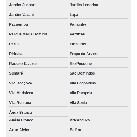
Jardim Jussara
Jardim Londrina
Jardim Vazani
Lapa
Pacaembu
Panamby
Parque Maria Domitila
Perdizes
Perus
Pinheiros
Pirituba
Praça da Arvore
Raposo Tavares
Rio Pequeno
Sumaré
São Domingos
Vila Boaçava
Vila Leopoldina
Vila Madalena
Vila Pompeia
Vila Romana
Vila Sônia
Água Branca
Anália Franco
Aricanduva
Artur Alvim
Belém