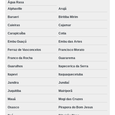
Água Rasa
Alphaville
Arujá
Barueri
Biritiba Mirim
Caieiras
Cajamar
Carapicuíba
Cotia
Embu Guaçú
Embu das Artes
Ferraz de Vasconcelos
Francisco Morato
Franco da Rocha
Guararema
Guarulhos
Itapecerica da Serra
Itapevi
Itaquaquecetuba
Jandira
Jundiaí
Juquitiba
Mairiporã
Mauá
Mogi das Cruzes
Osasco
Pirapora do Bom Jesus