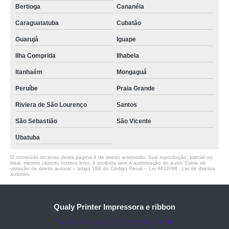
Bertioga
Cananéia
Caraguatatuba
Cubatão
Guarujá
Iguape
Ilha Comprida
Ilhabela
Itanhaém
Mongaguá
Peruíbe
Praia Grande
Riviera de São Lourenço
Santos
São Sebastião
São Vicente
Ubatuba
O conteúdo do texto desta página é de direito reservado. Sua reprodução, parcial ou
total, mesmo citando nossos links, é proibida sem a autorização do autor. Crime de
violação de direito autoral – artigo 184 do Código Penal –
Lei 9610/98 - Lei de direitos
autorais
.
Qualy Printer Impressora e ribbon
(11) 3451-3366
(11) 91098-5778