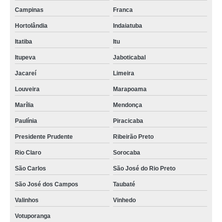
Campinas
Franca
Hortolândia
Indaiatuba
Itatiba
Itu
Itupeva
Jaboticabal
Jacareí
Limeira
Louveira
Marapoama
Marília
Mendonça
Paulínia
Piracicaba
Presidente Prudente
Ribeirão Preto
Rio Claro
Sorocaba
São Carlos
São José do Rio Preto
São José dos Campos
Taubaté
Valinhos
Vinhedo
Votuporanga