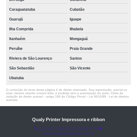
Caraguatatuba
Cubatão
Guarujá
Iguape
Ilha Comprida
Ilhabela
Itanhaém
Mongaguá
Peruíbe
Praia Grande
Riviera de São Lourenço
Santos
São Sebastião
São Vicente
Ubatuba
O conteúdo do texto desta página é de direito reservado. Sua reprodução, parcial ou
total, mesmo citando nossos links, é proibida sem a autorização do autor. Crime de
violação de direito autoral – artigo 184 do Código Penal –
Lei 9610/98 - Lei de direitos
autorais
.
Qualy Printer Impressora e ribbon
(11) 3451-3366
(11) 91098-5778
comercial@qualyprinter.com.br