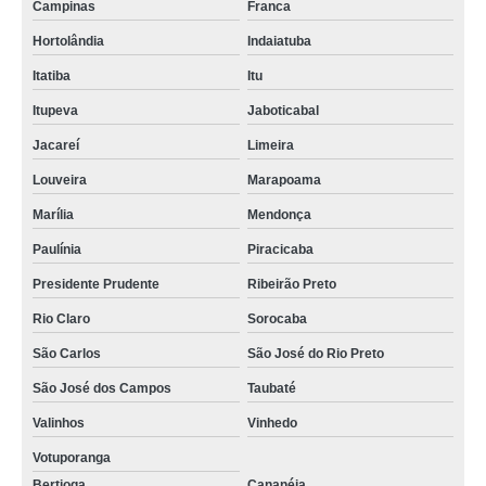
Campinas
Franca
Hortolândia
Indaiatuba
Itatiba
Itu
Itupeva
Jaboticabal
Jacareí
Limeira
Louveira
Marapoama
Marília
Mendonça
Paulínia
Piracicaba
Presidente Prudente
Ribeirão Preto
Rio Claro
Sorocaba
São Carlos
São José do Rio Preto
São José dos Campos
Taubaté
Valinhos
Vinhedo
Votuporanga
Bertioga
Cananéia