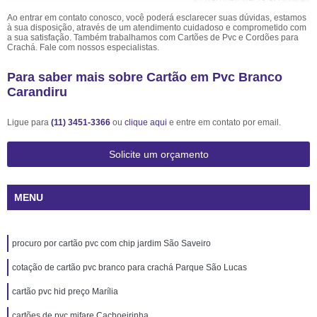
Ao entrar em contato conosco, você poderá esclarecer suas dúvidas, estamos
à sua disposição, através de um atendimento cuidadoso e comprometido com
a sua satisfação. Também trabalhamos com Cartões de Pvc e Cordões para
Crachá. Fale com nossos especialistas.
Para saber mais sobre Cartão em Pvc Branco
Carandiru
Ligue para
(11) 3451-3366
ou
clique aqui
e entre em contato por email.
Solicite um orçamento
MENU
procuro por cartão pvc com chip jardim São Saveiro
cotação de cartão pvc branco para crachá Parque São Lucas
cartão pvc hid preço Marília
cartões de pvc mifare Cachoeirinha