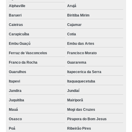
Alphaville
Arujá
Barueri
Biritiba Mirim
Caieiras
Cajamar
Carapicuíba
Cotia
Embu Guaçú
Embu das Artes
Ferraz de Vasconcelos
Francisco Morato
Franco da Rocha
Guararema
Guarulhos
Itapecerica da Serra
Itapevi
Itaquaquecetuba
Jandira
Jundiaí
Juquitiba
Mairiporã
Mauá
Mogi das Cruzes
Osasco
Pirapora do Bom Jesus
Poá
Ribeirão Pires