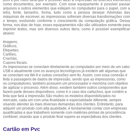
pois é por meio dela que é possível fazer a impressão de diversos elementos
como documentos, por exemplo. Com esse equipamento é possível passar
arquivos e outros elementos que estejam no computador para o papel, com a
letra, fonte, tamanho, forma, tudo como a pessoa desejar. Advindas das
máquinas de escrever, as impressoras sofreram diversas transformações com
o tempo, evoluindo conforme o crescimento da computação gráfica. Dessa
forma, nos dias de hoje, esses equipamentos não são utilizados somente para
imprimir textos, mas sim diversos outros itens, como é possível exemplificar
abaixo:
Imagens;
Gráficos;
Etiquetas;
Cartões;
Crachás;
Cupons fiscais.
As impressoras se conectam diretamente ao computador por meio de um cabo
USB e atualmente com os avanços tecnológicos já existem até algumas que
se conectam via Wii-fi e outras conexões sem fio. Assim, com essa conexão é
feita a passagens de dados de impressão, sendo que as impressoras, como
os computadores, também possuem um processador e memória com objetivo
de agilizar o processo. Além disso, existem também outros componentes que
fazem parte desses dispositivos, como é o caso dos cartuchos, que contém a
tinta que fará a impressão.São muitos os modelos disponibilizados no
mercado, cada um com uma finalidade e especialidade diferente, sempre
visando atender às mais diversas demandas dos clientes. Entretanto, para
adquirir um produto com alta qualidade, é fundamental contar com empresas
qualificadas e que trabalhem somente com matérias-primas de procedência
confiável, visando que o produto final supere as expectativas dos clientes.
Cartão em Pvc