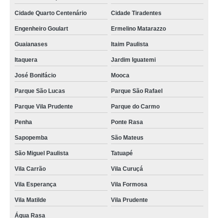
Cidade Quarto Centenário
Cidade Tiradentes
Engenheiro Goulart
Ermelino Matarazzo
Guaianases
Itaim Paulista
Itaquera
Jardim Iguatemi
José Bonifácio
Mooca
Parque São Lucas
Parque São Rafael
Parque Vila Prudente
Parque do Carmo
Penha
Ponte Rasa
Sapopemba
São Mateus
São Miguel Paulista
Tatuapé
Vila Carrão
Vila Curuçá
Vila Esperança
Vila Formosa
Vila Matilde
Vila Prudente
Água Rasa