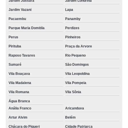
Jardim Jussara
Jardim Londrina
Jardim Vazani
Lapa
Pacaembu
Panamby
Parque Maria Domitila
Perdizes
Perus
Pinheiros
Pirituba
Praça da Arvore
Raposo Tavares
Rio Pequeno
Sumaré
São Domingos
Vila Boaçava
Vila Leopoldina
Vila Madalena
Vila Pompeia
Vila Romana
Vila Sônia
Água Branca
Anália Franco
Aricanduva
Artur Alvim
Belém
Chácara do Piqueri
Cidade Patriarca