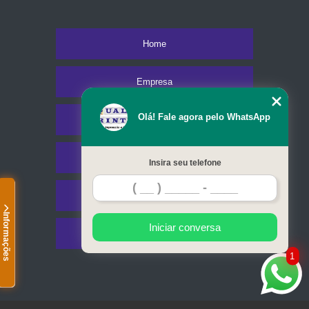
Home
Empresa
Olá! Fale agora pelo WhatsApp
Missão
Serviços
Insira seu telefone
Contato
Informações
Iniciar conversa
Mapa do site
1