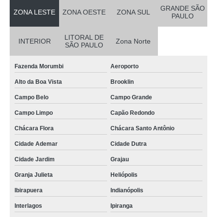
GRANDE SÃO
ZONA LESTE
ZONA OESTE
ZONA SUL
PAULO
LITORAL DE
INTERIOR
Zona Norte
SÃO PAULO
Fazenda Morumbi
Aeroporto
Alto da Boa Vista
Brooklin
Campo Belo
Campo Grande
Campo Limpo
Capão Redondo
Chácara Flora
Chácara Santo Antônio
Cidade Ademar
Cidade Dutra
Cidade Jardim
Grajau
Granja Julieta
Heliópolis
Ibirapuera
Indianópolis
Interlagos
Ipiranga