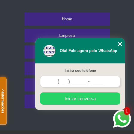
Home
Empresa
Olá! Fale agora pelo WhatsApp
Missão
Serviços
Insira seu telefone
Contato
Informações
Iniciar conversa
Mapa do site
1