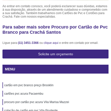
Ao entrar em contato conosco, você poderá esclarecer suas dúvidas, estamos
à sua disposição, através de um atendimento cuidadoso e comprometido com
a sua satisfação. Também trabalhamos com Cartões de Pvc e Cordões para
Crachá. Fale com nossos especialistas.
Para saber mais sobre Procuro por Cartão de Pvc
Branco para Crachá Santos
Ligue para
(11) 3451-3366
ou
clique aqui
e entre em contato por email.
Solicite um orçamento
MENU
cartão em pvc branco preço Brooklin
cartões pvc acura Pacaembu
procuro por cartão pvc acura Vila Marisa Mazzei
cotação de cartão em pvc Vila Prudente