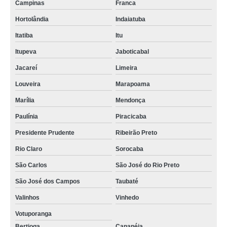
Campinas
Franca
Hortolândia
Indaiatuba
Itatiba
Itu
Itupeva
Jaboticabal
Jacareí
Limeira
Louveira
Marapoama
Marília
Mendonça
Paulínia
Piracicaba
Presidente Prudente
Ribeirão Preto
Rio Claro
Sorocaba
São Carlos
São José do Rio Preto
São José dos Campos
Taubaté
Valinhos
Vinhedo
Votuporanga
Bertioga
Cananéia