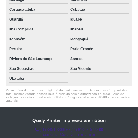
Caraguatatuba
Cubatão
Guarujá
Iguape
Ilha Comprida
Ilhabela
Itanhaém
Mongaguá
Peruíbe
Praia Grande
Riviera de São Lourenço
Santos
São Sebastião
São Vicente
Ubatuba
O conteúdo do texto desta página é de direito reservado. Sua reprodução, parcial ou
total, mesmo citando nossos links, é proibida sem a autorização do autor. Crime de
violação de direito autoral – artigo 184 do Código Penal –
Lei 9610/98 - Lei de direitos
autorais
.
Qualy Printer Impressora e ribbon
(11) 3451-3366
(11) 91098-5778
comercial@qualyprinter.com.br