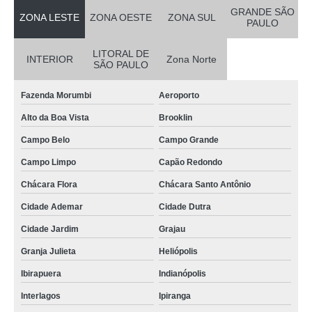
GRANDE SÃO
ZONA LESTE
ZONA OESTE
ZONA SUL
PAULO
LITORAL DE
INTERIOR
Zona Norte
SÃO PAULO
Fazenda Morumbi
Aeroporto
Alto da Boa Vista
Brooklin
Campo Belo
Campo Grande
Campo Limpo
Capão Redondo
Chácara Flora
Chácara Santo Antônio
Cidade Ademar
Cidade Dutra
Cidade Jardim
Grajau
Granja Julieta
Heliópolis
Ibirapuera
Indianópolis
Interlagos
Ipiranga