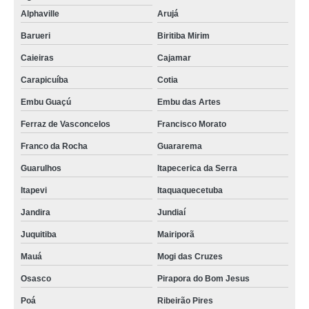
Alphaville
Arujá
Barueri
Biritiba Mirim
Caieiras
Cajamar
Carapicuíba
Cotia
Embu Guaçú
Embu das Artes
Ferraz de Vasconcelos
Francisco Morato
Franco da Rocha
Guararema
Guarulhos
Itapecerica da Serra
Itapevi
Itaquaquecetuba
Jandira
Jundiaí
Juquitiba
Mairiporã
Mauá
Mogi das Cruzes
Osasco
Pirapora do Bom Jesus
Poá
Ribeirão Pires