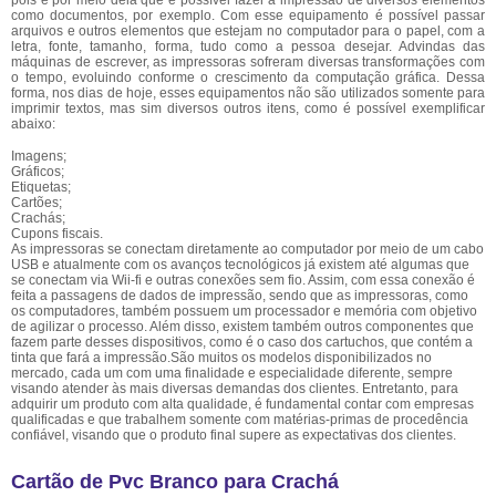
pois é por meio dela que é possível fazer a impressão de diversos elementos
como documentos, por exemplo. Com esse equipamento é possível passar
arquivos e outros elementos que estejam no computador para o papel, com a
letra, fonte, tamanho, forma, tudo como a pessoa desejar. Advindas das
máquinas de escrever, as impressoras sofreram diversas transformações com
o tempo, evoluindo conforme o crescimento da computação gráfica. Dessa
forma, nos dias de hoje, esses equipamentos não são utilizados somente para
imprimir textos, mas sim diversos outros itens, como é possível exemplificar
abaixo:
Imagens;
Gráficos;
Etiquetas;
Cartões;
Crachás;
Cupons fiscais.
As impressoras se conectam diretamente ao computador por meio de um cabo
USB e atualmente com os avanços tecnológicos já existem até algumas que
se conectam via Wii-fi e outras conexões sem fio. Assim, com essa conexão é
feita a passagens de dados de impressão, sendo que as impressoras, como
os computadores, também possuem um processador e memória com objetivo
de agilizar o processo. Além disso, existem também outros componentes que
fazem parte desses dispositivos, como é o caso dos cartuchos, que contém a
tinta que fará a impressão.São muitos os modelos disponibilizados no
mercado, cada um com uma finalidade e especialidade diferente, sempre
visando atender às mais diversas demandas dos clientes. Entretanto, para
adquirir um produto com alta qualidade, é fundamental contar com empresas
qualificadas e que trabalhem somente com matérias-primas de procedência
confiável, visando que o produto final supere as expectativas dos clientes.
Cartão de Pvc Branco para Crachá