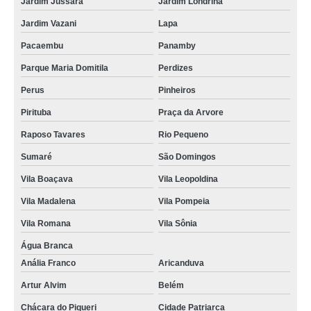
Jardim Jussara
Jardim Londrina
Jardim Vazani
Lapa
Pacaembu
Panamby
Parque Maria Domitila
Perdizes
Perus
Pinheiros
Pirituba
Praça da Arvore
Raposo Tavares
Rio Pequeno
Sumaré
São Domingos
Vila Boaçava
Vila Leopoldina
Vila Madalena
Vila Pompeia
Vila Romana
Vila Sônia
Água Branca
Anália Franco
Aricanduva
Artur Alvim
Belém
Chácara do Piqueri
Cidade Patriarca