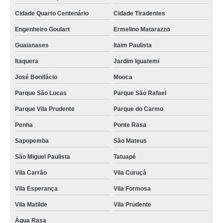
Cidade Quarto Centenário
Cidade Tiradentes
Engenheiro Goulart
Ermelino Matarazzo
Guaianases
Itaim Paulista
Itaquera
Jardim Iguatemi
José Bonifácio
Mooca
Parque São Lucas
Parque São Rafael
Parque Vila Prudente
Parque do Carmo
Penha
Ponte Rasa
Sapopemba
São Mateus
São Miguel Paulista
Tatuapé
Vila Carrão
Vila Curuçá
Vila Esperança
Vila Formosa
Vila Matilde
Vila Prudente
Água Rasa