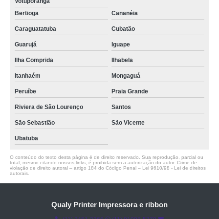
Votuporanga
Bertioga
Cananéia
Caraguatatuba
Cubatão
Guarujá
Iguape
Ilha Comprida
Ilhabela
Itanhaém
Mongaguá
Peruíbe
Praia Grande
Riviera de São Lourenço
Santos
São Sebastião
São Vicente
Ubatuba
O conteúdo do texto desta página é de direito reservado. Sua reprodução, parcial ou
total, mesmo citando nossos links, é proibida sem a autorização do autor. Crime de
violação de direito autoral – artigo 184 do Código Penal –
Lei 9610/98 - Lei de direitos
autorais
.
Qualy Printer Impressora e ribbon