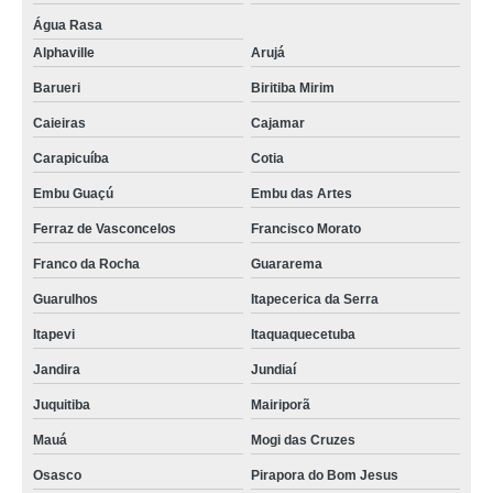
Água Rasa
Alphaville
Arujá
Barueri
Biritiba Mirim
Caieiras
Cajamar
Carapicuíba
Cotia
Embu Guaçú
Embu das Artes
Ferraz de Vasconcelos
Francisco Morato
Franco da Rocha
Guararema
Guarulhos
Itapecerica da Serra
Itapevi
Itaquaquecetuba
Jandira
Jundiaí
Juquitiba
Mairiporã
Mauá
Mogi das Cruzes
Osasco
Pirapora do Bom Jesus