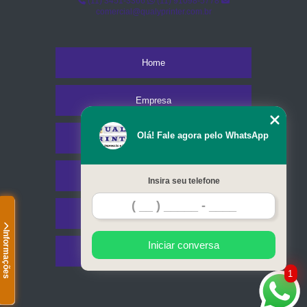
(11) 3451-3366
(11) 91098-5778
comercial@qualyprinter.com.br
Home
Empresa
Olá! Fale agora pelo WhatsApp
Missão
Serviços
Insira seu telefone
Contato
Informações
Iniciar conversa
Mapa do site
1