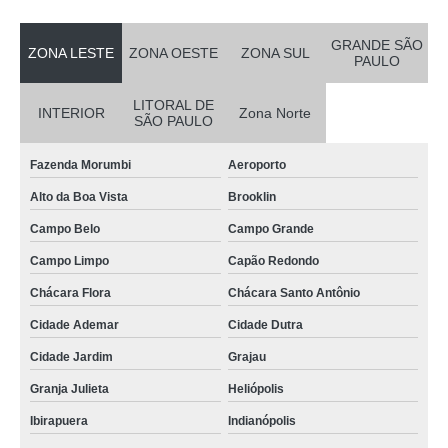
GRANDE SÃO
ZONA LESTE
ZONA OESTE
ZONA SUL
PAULO
LITORAL DE
INTERIOR
Zona Norte
SÃO PAULO
Fazenda Morumbi
Aeroporto
Alto da Boa Vista
Brooklin
Campo Belo
Campo Grande
Campo Limpo
Capão Redondo
Chácara Flora
Chácara Santo Antônio
Cidade Ademar
Cidade Dutra
Cidade Jardim
Grajau
Granja Julieta
Heliópolis
Ibirapuera
Indianópolis