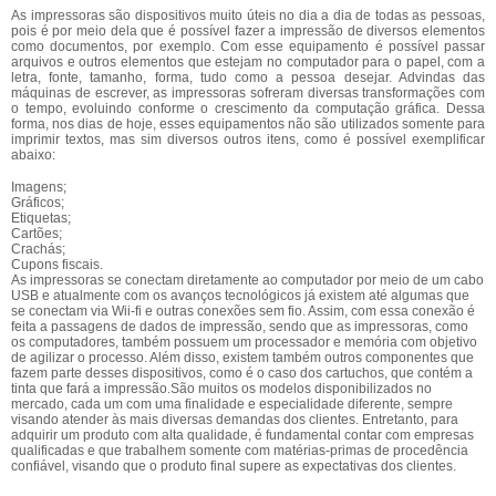
As impressoras são dispositivos muito úteis no dia a dia de todas as pessoas,
pois é por meio dela que é possível fazer a impressão de diversos elementos
como documentos, por exemplo. Com esse equipamento é possível passar
arquivos e outros elementos que estejam no computador para o papel, com a
letra, fonte, tamanho, forma, tudo como a pessoa desejar. Advindas das
máquinas de escrever, as impressoras sofreram diversas transformações com
o tempo, evoluindo conforme o crescimento da computação gráfica. Dessa
forma, nos dias de hoje, esses equipamentos não são utilizados somente para
imprimir textos, mas sim diversos outros itens, como é possível exemplificar
abaixo:
Imagens;
Gráficos;
Etiquetas;
Cartões;
Crachás;
Cupons fiscais.
As impressoras se conectam diretamente ao computador por meio de um cabo
USB e atualmente com os avanços tecnológicos já existem até algumas que
se conectam via Wii-fi e outras conexões sem fio. Assim, com essa conexão é
feita a passagens de dados de impressão, sendo que as impressoras, como
os computadores, também possuem um processador e memória com objetivo
de agilizar o processo. Além disso, existem também outros componentes que
fazem parte desses dispositivos, como é o caso dos cartuchos, que contém a
tinta que fará a impressão.São muitos os modelos disponibilizados no
mercado, cada um com uma finalidade e especialidade diferente, sempre
visando atender às mais diversas demandas dos clientes. Entretanto, para
adquirir um produto com alta qualidade, é fundamental contar com empresas
qualificadas e que trabalhem somente com matérias-primas de procedência
confiável, visando que o produto final supere as expectativas dos clientes.