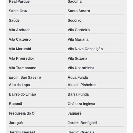
Real Parque
Sacomã
Santa Cruz
Santo Amaro
Saúde
Socorro
Vila Andrade
Vila Cordeiro
Vila Cruzeiro
Vila Mariana
Vila Morumbi
Vila Nova Conceição
Vila Progredior
Vila Suzana
Vila Tramontano
Vila Uberabinha
jardim São Saveiro
Água Funda
Alto da Lapa
Alto de Pinheiros
Bairro do Limão
Barra Funda
Butantã
Chácara Inglesa
Freguesia do Ó
Jaguaré
Jaraguá
Jardim Bonfiglioli
Jardim Everest
Jardim Guedala