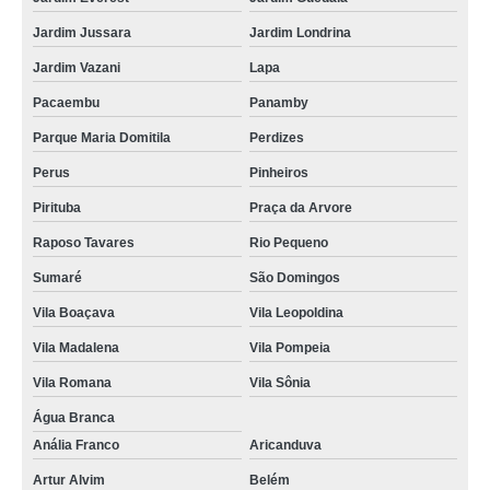
Jardim Jussara
Jardim Londrina
Jardim Vazani
Lapa
Pacaembu
Panamby
Parque Maria Domitila
Perdizes
Perus
Pinheiros
Pirituba
Praça da Arvore
Raposo Tavares
Rio Pequeno
Sumaré
São Domingos
Vila Boaçava
Vila Leopoldina
Vila Madalena
Vila Pompeia
Vila Romana
Vila Sônia
Água Branca
Anália Franco
Aricanduva
Artur Alvim
Belém