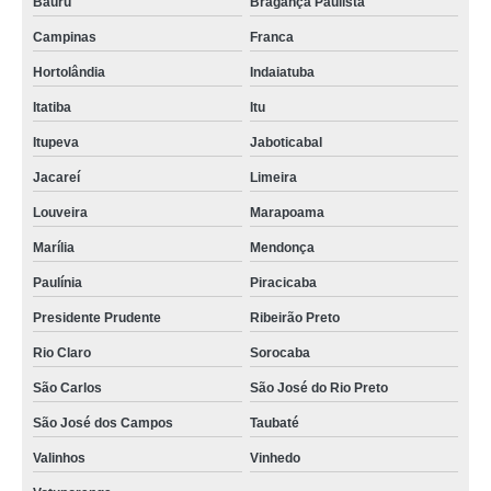
Bauru
Bragança Paulista
Campinas
Franca
Hortolândia
Indaiatuba
Itatiba
Itu
Itupeva
Jaboticabal
Jacareí
Limeira
Louveira
Marapoama
Marília
Mendonça
Paulínia
Piracicaba
Presidente Prudente
Ribeirão Preto
Rio Claro
Sorocaba
São Carlos
São José do Rio Preto
São José dos Campos
Taubaté
Valinhos
Vinhedo