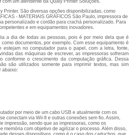
ar com um atendente da Qualy Printer Soluções.
Cordão de Crachá Personalizado 
y Printer. São diversas opções disponibilizadas, como
Cordão para Crachá com 
GRÁFICAS - MATERIAIS GRÁFICOS São Paulo, impressora de
lona personalizado e cordão para crachá personalizado. Para
Cordão Personal
s competentes e em equipamentos inovadores.
Cordão Personalizad
dia a dia de todas as pessoas, pois é por meio dela que é
tos como documentos, por exemplo. Com esse equipamento é
Cordão Pers
e estejam no computador para o papel, com a letra, fonte,
vindas das máquinas de escrever, as impressoras sofreram
Fita para Crachá Personalizada 
do conforme o crescimento da computação gráfica. Dessa
Crachá de Em
ão são utilizados somente para imprimir textos, mas sim
r abaixo:
Crachá de Identificação 
Crachá em Branco
Cra
Crachá Identificação
Cr
Crachá com Cordão
putador por meio de um cabo USB e atualmente com os
Crachá de Identifica
e conectam via Wii-fi e outras conexões sem fio. Assim,
de impressão, sendo que as impressoras, como os
Crachá e Cordão
memória com objetivo de agilizar o processo. Além disso,
te desses dispositivos, como é o caso dos cartuchos, que