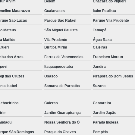
tur Alvim
Belém
Chácara do Piqueri
melino Matarazzo
Guaianases
Itaim Paulista
rque São Lucas
Parque São Rafael
Parque Vila Prudente
o Mateus
São Miguel Paulista
Tatuapé
la Matilde
Vila Prudente
Água Rasa
rueri
Biritiba Mirim
Caieiras
bu das Artes
Ferraz de Vasconcelos
Francisco Morato
apevi
Itaquaquecetuba
Jandira
gi das Cruzes
Osasco
Pirapora do Bom Jesus
nta Isabel
Santana de Parnaíba
Suzano
choeirinha
Caieras
Cantareira
irim
Jardim Guarapiranga
Jardim Japão
ndaqui
Nossa Senhora do Ó
Parada Inglesa
rque São Domingos
Parque do Chaves
Pompéia