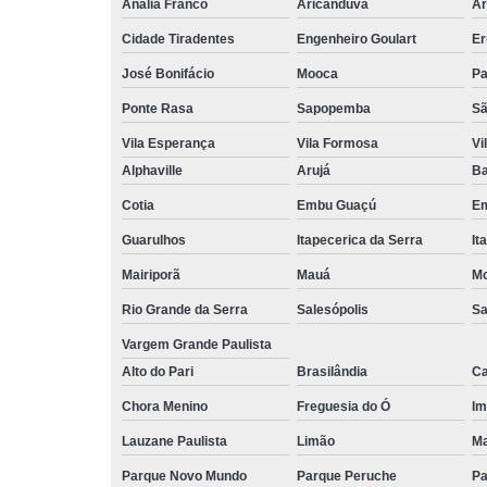
Anália Franco
Aricanduva
Ar
Cidade Tiradentes
Engenheiro Goulart
Er
José Bonifácio
Mooca
Pa
Ponte Rasa
Sapopemba
Sã
Vila Esperança
Vila Formosa
Vi
Alphaville
Arujá
Ba
Cotia
Embu Guaçú
Em
Guarulhos
Itapecerica da Serra
It
Mairiporã
Mauá
Mo
Rio Grande da Serra
Salesópolis
Sa
Vargem Grande Paulista
Alto do Pari
Brasilândia
Ca
Chora Menino
Freguesia do Ó
Im
Lauzane Paulista
Limão
Ma
Parque Novo Mundo
Parque Peruche
Pa