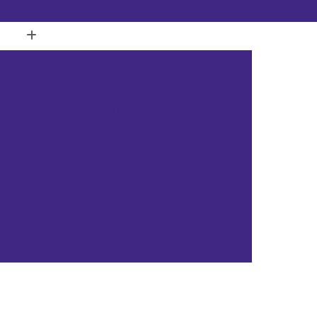
(11) 3451-3366
(11) 91098-5778
a com Ilhós
Banner de Lona Personalizado
Banner em Lona Personalizada
Banner Lona
nner Lona de Vinil
Banner Lona Fosca
tal
Cartão de Pvc Branco para Crachá
tão de Pvc para Crachá
Cartão em Pvc
Cartão Pvc Acura
Cartão Pvc Branco
Cartão Pvc com Chip
Cartão Pvc Hid
Cartão de Acesso Pvc Rio de Janeiro
as Gerais
Cartão de Pvc Rio Grande do Sul
ta Catarina
Cartão de Visita Pvc Pará
rsonalizado Rio Grande do Sul