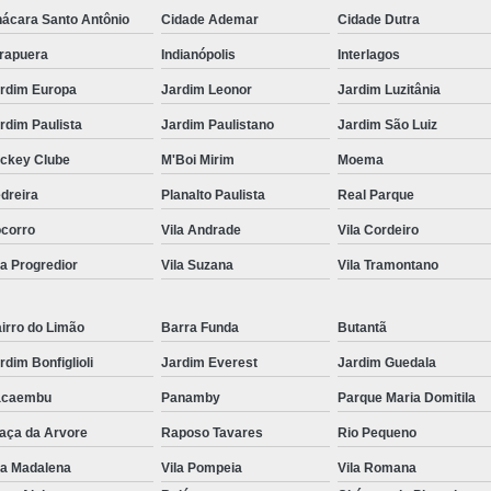
ácara Santo Antônio
Cidade Ademar
Cidade Dutra
irapuera
Indianópolis
Interlagos
rdim Europa
Jardim Leonor
Jardim Luzitânia
rdim Paulista
Jardim Paulistano
Jardim São Luiz
ckey Clube
M'Boi Mirim
Moema
dreira
Planalto Paulista
Real Parque
corro
Vila Andrade
Vila Cordeiro
la Progredior
Vila Suzana
Vila Tramontano
irro do Limão
Barra Funda
Butantã
rdim Bonfiglioli
Jardim Everest
Jardim Guedala
acaembu
Panamby
Parque Maria Domitila
aça da Arvore
Raposo Tavares
Rio Pequeno
la Madalena
Vila Pompeia
Vila Romana