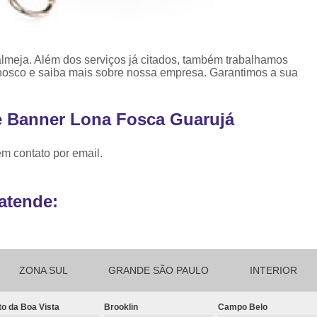
Ribbon para Impr
Ribbon para Impres
lmeja. Além dos serviços já citados, também trabalhamos
Ribbon para Impr
nosco e saiba mais sobre nossa empresa. Garantimos a sua
Ribbon para I
Ribbon para Zebra Gc420t Minas G
e Banner Lona Fosca Guarujá
em contato por email.
atende:
ZONA SUL
GRANDE SÃO PAULO
INTERIOR
to da Boa Vista
Brooklin
Campo Belo