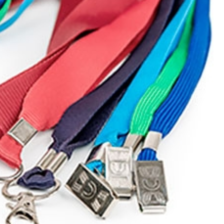
Porta Crachá Transparente
Port
Ribbon Colorido
Ribbon Co
Ribbon Fargo
Ribbon Ma
Ribbon Resina
Rib
Ribbon de Impressora
Rib
Ribbon Impressora Te
Ribbon Impressora Zebr
Ribbon para Impressora de Et
Ribbon para Impressora Zebr
Ribbon da Impressora Rio Grande
Ribbon de Impressoras Pa
Ribbon Metalizado pa
Ribbon para E