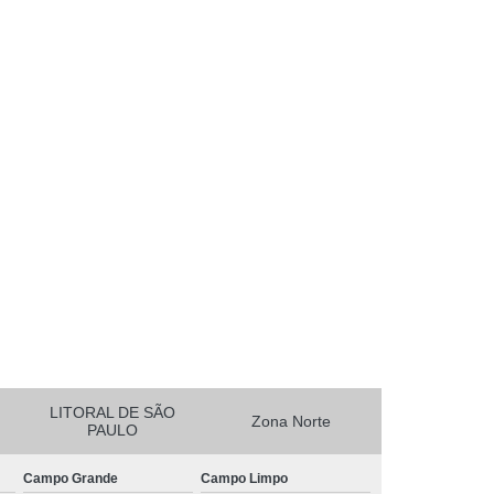
essora de Crachá Minas Gerais
sora de Etiqueta Rio de Janeiro
essora Térmica Rio de Janeiro
mpressora Zebra Zd220 Pará
erais
Ribbon Zebra Zt230 Rio Grande do Sul
LITORAL DE SÃO
Zona Norte
PAULO
Campo Grande
Campo Limpo