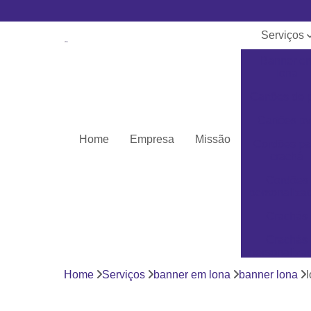
Serviços
Banner e
lona
Cartões de 
Cartões pv
Home
Empresa
Missão
Cordões pa
crachá
Cordões
personaliza
Crachás
Crachás
personaliza
Home
Serviços
banner em lona
banner lona
Impressor
Porta crach