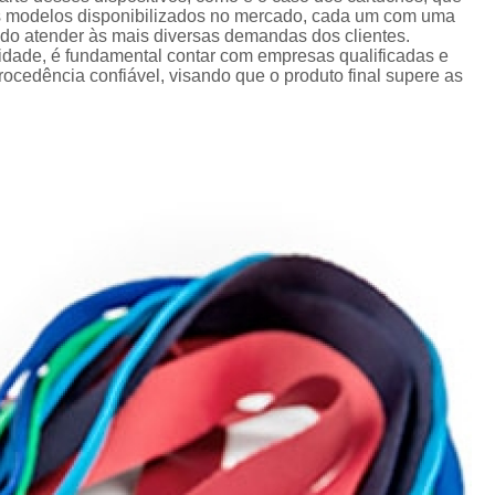
Crachá Perso
os modelos disponibilizados no mercado, cada um com uma
ando atender às mais diversas demandas dos clientes.
Crachá Personal
lidade, é fundamental contar com empresas qualificadas e
cedência confiável, visando que o produto final supere as
Crachá Personalizad
Crachá Personaliz
Crachá Personaliza
Crachá Personalizado Pvc Santa
Crachás Personalizado
Crachás Personalizados para E
Impressora Datacard
Impres
Impressora de Crachá
Impresso
Impressora de Etiquetas Argox
Impressora Zebra
Po
Porta Crachá Conjugado
Porta
Porta Crachá Plástico
Por