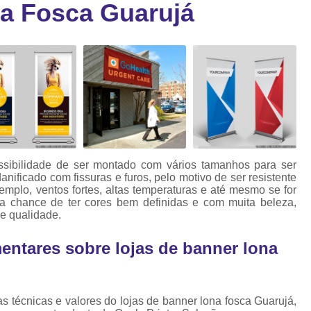
a Fosca Guarujá
Cartão Fidelidade Pvc
Cartão Pvc p
ra
as
Cartão Pvc Personalizado
Cordão de Crachá Poliést
Cordão para Crach
Cordão para Crachá em Po
Cordão para Crachá Person
ssibilidade de ser montado com vários tamanhos para ser
Fábrica 
nificado com fissuras e furos, pelo motivo de ser resistente
mplo, ventos fortes, altas temperaturas e até mesmo se for
Cordões para Crachá
 a chance de ter cores bem definidas e com muita beleza,
de qualidade.
Cordinha de Crach
ntares sobre lojas de banner lona
Cordinha p
Cordinha para Crac
Cordão Crachá Pe
s técnicas e valores do lojas de banner lona fosca Guarujá,