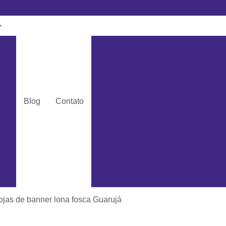
m
Banner de Lona
Banner de Lon
Banner em Lona para Fachada
pvc
Banner Lona com Ilhós
Ba
c
Banner Lona Impressão Digi
Blog
Contato
ra
Cartão de Pvc Mifare
Car
Cartão em Pvc Branco
dos
Cartão Pvc Branco para Crachá
Cartão Pvc para Crachá
Cartão de Pvc Personalizado Min
dos
Cartão de Visita em Pvc San
lojas de banner lona fosca Guarujá
as
Cartão em Pvc Pe
ás