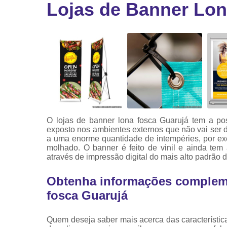
Lojas de Banner Lon
Ribbon
Ribbon pa
impressor
Ribbons
O lojas de banner lona fosca Guarujá tem a po
exposto nos ambientes externos que não vai ser da
a uma enorme quantidade de intempéries, por exe
molhado. O banner é feito de vinil e ainda tem
através de impressão digital do mais alto padrão 
Obtenha informações compleme
fosca Guarujá
Quem deseja saber mais acerca das característica