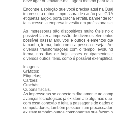
deve ligar ou enviar e-mail agora mesmo para fal
Encontre a solução que você precisa aqui na Qual
impressora ribbon, impressora de cartão pvc, 
etiquetas argox, porta crachá retrátil, banner de 
tal sucesso, a empresa investiu em profissionai
As impressoras são dispositivos muito úteis no 
possível fazer a impressão de diversos elemen
possível passar arquivos e outros elementos qu
tamanho, forma, tudo como a pessoa desejar. Ad
diversas transformações com o tempo, evoluin
forma, nos dias de hoje, esses equipamentos n
diversos outros itens, como é possível exemplifica
Imagens;
Gráficos;
Etiquetas;
Cartões;
Crachás;
Cupons fiscais.
As impressoras se conectam diretamente ao com
avanços tecnológicos já existem até algumas que s
com essa conexão é feita a passagens de dados 
computadores, também possuem um processador e 
existem também outros componentes que fazem par