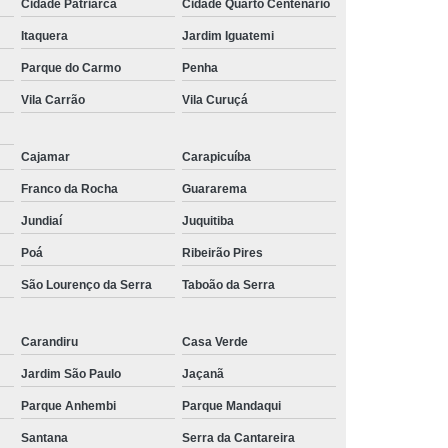
Cidade Patriarca
Cidade Quarto Centenário
Itaquera
Jardim Iguatemi
Parque do Carmo
Penha
Vila Carrão
Vila Curuçá
Cajamar
Carapicuíba
Franco da Rocha
Guararema
Jundiaí
Juquitiba
Poá
Ribeirão Pires
São Lourenço da Serra
Taboão da Serra
Carandiru
Casa Verde
Jardim São Paulo
Jaçanã
Parque Anhembi
Parque Mandaqui
Santana
Serra da Cantareira