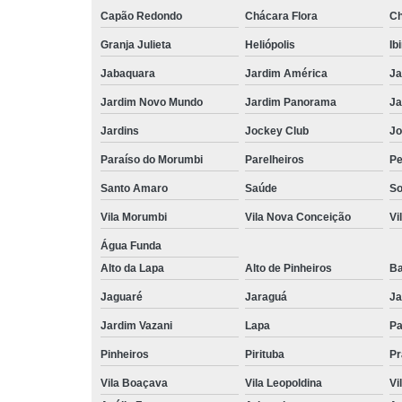
Capão Redondo
Chácara Flora
Ch
Granja Julieta
Heliópolis
Ib
Jabaquara
Jardim América
Ja
Jardim Novo Mundo
Jardim Panorama
Ja
Jardins
Jockey Club
Jo
Paraíso do Morumbi
Parelheiros
Pe
Santo Amaro
Saúde
So
Vila Morumbi
Vila Nova Conceição
Vi
Água Funda
Alto da Lapa
Alto de Pinheiros
Ba
Jaguaré
Jaraguá
Ja
Jardim Vazani
Lapa
P
Pinheiros
Pirituba
Pr
Vila Boaçava
Vila Leopoldina
Vi