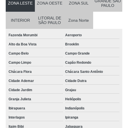
GRANDE SÃO
ZONA LESTE
ZONA OESTE
ZONA SUL
PAULO
LITORAL DE
INTERIOR
Zona Norte
SÃO PAULO
Fazenda Morumbi
Aeroporto
Alto da Boa Vista
Brooklin
Campo Belo
Campo Grande
Campo Limpo
Capão Redondo
Chácara Flora
Chácara Santo Antônio
Cidade Ademar
Cidade Dutra
Cidade Jardim
Grajau
Granja Julieta
Heliópolis
Ibirapuera
Indianópolis
Interlagos
Ipiranga
Itaim Bibi
Jabaquara