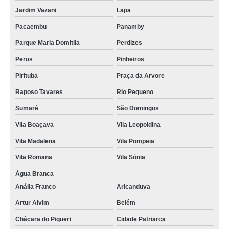
Jardim Vazani
Lapa
Pacaembu
Panamby
Parque Maria Domitila
Perdizes
Perus
Pinheiros
Pirituba
Praça da Arvore
Raposo Tavares
Rio Pequeno
Sumaré
São Domingos
Vila Boaçava
Vila Leopoldina
Vila Madalena
Vila Pompeia
Vila Romana
Vila Sônia
Água Branca
Anália Franco
Aricanduva
Artur Alvim
Belém
Chácara do Piqueri
Cidade Patriarca