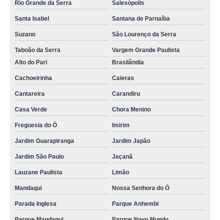
Rio Grande da Serra
Salesópolis
Santa Isabel
Santana de Parnaíba
Suzano
São Lourenço da Serra
Taboão da Serra
Vargem Grande Paulista
Alto do Pari
Brasilândia
Cachoeirinha
Caieras
Cantareira
Carandiru
Casa Verde
Chora Menino
Freguesia do Ó
Imirim
Jardim Guarapiranga
Jardim Japão
Jardim São Paulo
Jaçanã
Lauzane Paulista
Limão
Mandaqui
Nossa Senhora do Ó
Parada Inglesa
Parque Anhembi
Parque Mandaqui
Parque Novo Mundo