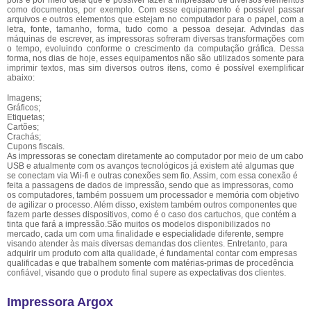
pois é por meio dela que é possível fazer a impressão de diversos elementos
como documentos, por exemplo. Com esse equipamento é possível passar
arquivos e outros elementos que estejam no computador para o papel, com a
letra, fonte, tamanho, forma, tudo como a pessoa desejar. Advindas das
máquinas de escrever, as impressoras sofreram diversas transformações com
o tempo, evoluindo conforme o crescimento da computação gráfica. Dessa
forma, nos dias de hoje, esses equipamentos não são utilizados somente para
imprimir textos, mas sim diversos outros itens, como é possível exemplificar
abaixo:
Imagens;
Gráficos;
Etiquetas;
Cartões;
Crachás;
Cupons fiscais.
As impressoras se conectam diretamente ao computador por meio de um cabo
USB e atualmente com os avanços tecnológicos já existem até algumas que
se conectam via Wii-fi e outras conexões sem fio. Assim, com essa conexão é
feita a passagens de dados de impressão, sendo que as impressoras, como
os computadores, também possuem um processador e memória com objetivo
de agilizar o processo. Além disso, existem também outros componentes que
fazem parte desses dispositivos, como é o caso dos cartuchos, que contém a
tinta que fará a impressão.São muitos os modelos disponibilizados no
mercado, cada um com uma finalidade e especialidade diferente, sempre
visando atender às mais diversas demandas dos clientes. Entretanto, para
adquirir um produto com alta qualidade, é fundamental contar com empresas
qualificadas e que trabalhem somente com matérias-primas de procedência
confiável, visando que o produto final supere as expectativas dos clientes.
Impressora Argox