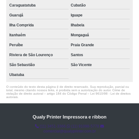
Caraguatatuba
Cubatão
Guarujá
Iguape
Ilha Comprida
Ilhabela
Itanhaém
Mongaguá
Peruíbe
Praia Grande
Riviera de São Lourenço
Santos
São Sebastião
São Vicente
Ubatuba
O conteúdo do texto desta página é de direito reservado. Sua reprodução, parcial ou
total, mesmo citando nossos links, é proibida sem a autorização do autor. Crime de
violação de direito autoral – artigo 184 do Código Penal –
Lei 9610/98 - Lei de direitos
autorais
.
Qualy Printer Impressora e ribbon
(11) 3451-3366
(11) 91098-5778
comercial@qualyprinter.com.br