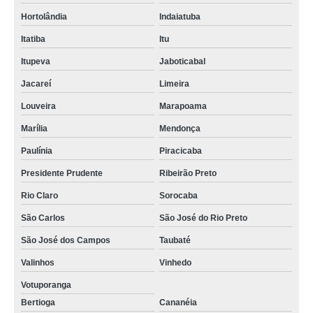
Hortolândia
Indaiatuba
Itatiba
Itu
Itupeva
Jaboticabal
Jacareí
Limeira
Louveira
Marapoama
Marília
Mendonça
Paulínia
Piracicaba
Presidente Prudente
Ribeirão Preto
Rio Claro
Sorocaba
São Carlos
São José do Rio Preto
São José dos Campos
Taubaté
Valinhos
Vinhedo
Votuporanga
Bertioga
Cananéia