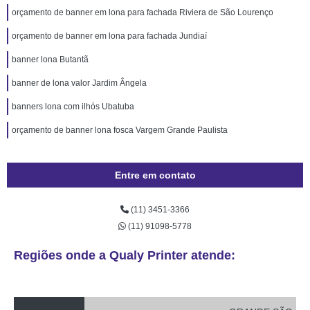
orçamento de banner em lona para fachada Riviera de São Lourenço
orçamento de banner em lona para fachada Jundiaí
banner lona Butantã
banner de lona valor Jardim Ângela
banners lona com ilhós Ubatuba
orçamento de banner lona fosca Vargem Grande Paulista
Entre em contato
(11) 3451-3366
(11) 91098-5778
Regiões onde a Qualy Printer atende: