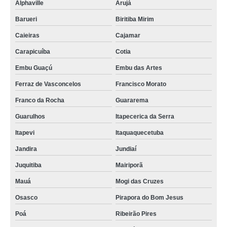
Alphaville
Arujá
Barueri
Biritiba Mirim
Caieiras
Cajamar
Carapicuíba
Cotia
Embu Guaçú
Embu das Artes
Ferraz de Vasconcelos
Francisco Morato
Franco da Rocha
Guararema
Guarulhos
Itapecerica da Serra
Itapevi
Itaquaquecetuba
Jandira
Jundiaí
Juquitiba
Mairiporã
Mauá
Mogi das Cruzes
Osasco
Pirapora do Bom Jesus
Poá
Ribeirão Pires