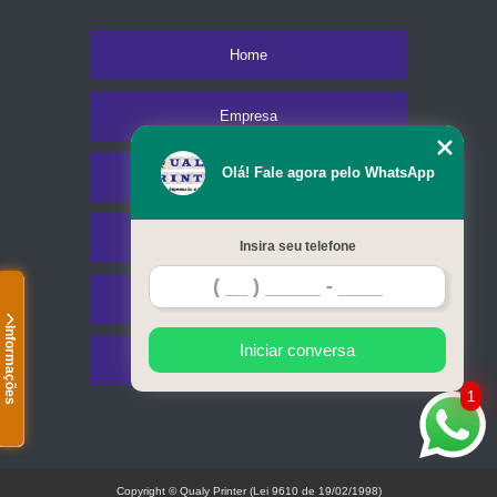
Home
Empresa
Olá! Fale agora pelo WhatsApp
Missão
Serviços
Insira seu telefone
Contato
Informações
Iniciar conversa
Mapa do site
1
Copyright © Qualy Printer (Lei 9610 de 19/02/1998)