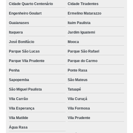
Cidade Quarto Centenário
Cidade Tiradentes
Engenheiro Goulart
Ermelino Matarazzo
Guaianases
Itaim Paulista
Itaquera
Jardim Iguatemi
José Bonifácio
Mooca
Parque São Lucas
Parque São Rafael
Parque Vila Prudente
Parque do Carmo
Penha
Ponte Rasa
Sapopemba
São Mateus
São Miguel Paulista
Tatuapé
Vila Carrão
Vila Curuçá
Vila Esperança
Vila Formosa
Vila Matilde
Vila Prudente
Água Rasa