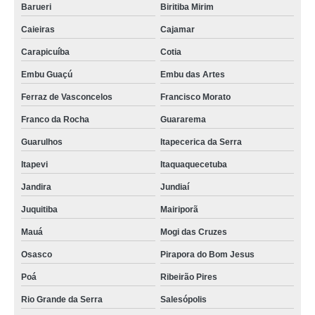
Barueri
Biritiba Mirim
Caieiras
Cajamar
Carapicuíba
Cotia
Embu Guaçú
Embu das Artes
Ferraz de Vasconcelos
Francisco Morato
Franco da Rocha
Guararema
Guarulhos
Itapecerica da Serra
Itapevi
Itaquaquecetuba
Jandira
Jundiaí
Juquitiba
Mairiporã
Mauá
Mogi das Cruzes
Osasco
Pirapora do Bom Jesus
Poá
Ribeirão Pires
Rio Grande da Serra
Salesópolis