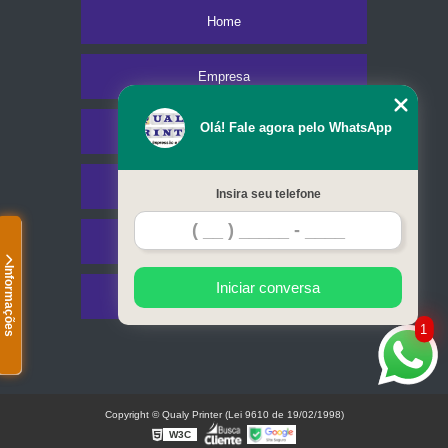
Home
Empresa
Olá! Fale agora pelo WhatsApp
Missão
Serviços
Insira seu telefone
Contato
Informações
Iniciar conversa
Mapa do site
1
Copyright © Qualy Printer (Lei 9610 de 19/02/1998)
W3C