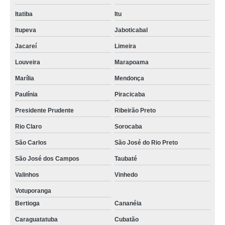
Itatiba
Itu
Itupeva
Jaboticabal
Jacareí
Limeira
Louveira
Marapoama
Marília
Mendonça
Paulínia
Piracicaba
Presidente Prudente
Ribeirão Preto
Rio Claro
Sorocaba
São Carlos
São José do Rio Preto
São José dos Campos
Taubaté
Valinhos
Vinhedo
Votuporanga
Bertioga
Cananéia
Caraguatatuba
Cubatão