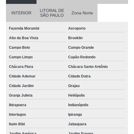
LITORAL DE
INTERIOR
Zona Norte
SÃO PAULO
Fazenda Morumbi
Aeroporto
Alto da Boa Vista
Brooklin
Campo Belo
Campo Grande
Campo Limpo
Capão Redondo
Chácara Flora
Chácara Santo Antônio
Cidade Ademar
Cidade Dutra
Cidade Jardim
Grajau
Granja Julieta
Heliópolis
Ibirapuera
Indianópolis
Interlagos
Ipiranga
Itaim Bibi
Jabaquara
Jardim América
Jardim Europa