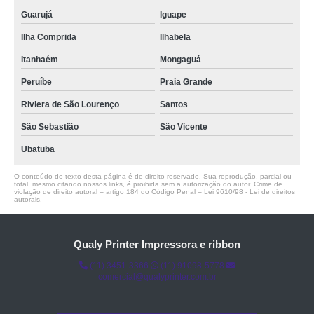
Guarujá
Iguape
Ilha Comprida
Ilhabela
Itanhaém
Mongaguá
Peruíbe
Praia Grande
Riviera de São Lourenço
Santos
São Sebastião
São Vicente
Ubatuba
O conteúdo do texto desta página é de direito reservado. Sua reprodução, parcial ou
total, mesmo citando nossos links, é proibida sem a autorização do autor. Crime de
violação de direito autoral – artigo 184 do Código Penal –
Lei 9610/98 - Lei de direitos
autorais
.
Qualy Printer Impressora e ribbon
(11) 3451-3366
(11) 91098-5778
comercial@qualyprinter.com.br