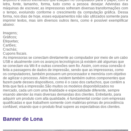
arquivos e outros elementos que estejam no computador para o papel, com a
letra, fonte, tamanho, forma, tudo como a pessoa desejar. Advindas das
máquinas de escrever, as impressoras sofreram diversas transformações com
o tempo, evoluindo conforme o crescimento da computação gráfica. Dessa
forma, nos dias de hoje, esses equipamentos não são utilizados somente para
imprimir textos, mas sim diversos outros itens, como é possível exemplificar
abaixo:
Imagens;
Gráficos;
Etiquetas;
Cartões;
Crachás;
Cupons fiscais.
As impressoras se conectam diretamente ao computador por meio de um cabo
USB e atualmente com os avanços tecnológicos já existem até algumas que
se conectam via Wii-fi e outras conexões sem fio. Assim, com essa conexão é
feita a passagens de dados de impressão, sendo que as impressoras, como
os computadores, também possuem um processador e memória com objetivo
de agilizar o processo. Além disso, existem também outros componentes que
fazem parte desses dispositivos, como é o caso dos cartuchos, que contém a
tinta que fará a impressão.São muitos os modelos disponibilizados no
mercado, cada um com uma finalidade e especialidade diferente, sempre
visando atender às mais diversas demandas dos clientes. Entretanto, para
adquirir um produto com alta qualidade, é fundamental contar com empresas
qualificadas e que trabalhem somente com matérias-primas de procedência
confiável, visando que o produto final supere as expectativas dos clientes.
Banner de Lona