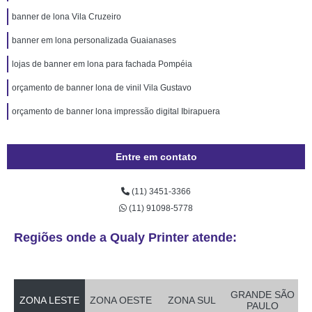
banner de lona Vila Cruzeiro
banner em lona personalizada Guaianases
lojas de banner em lona para fachada Pompéia
orçamento de banner lona de vinil Vila Gustavo
orçamento de banner lona impressão digital Ibirapuera
Entre em contato
(11) 3451-3366
(11) 91098-5778
Regiões onde a Qualy Printer atende:
GRANDE SÃO
ZONA LESTE
ZONA OESTE
ZONA SUL
PAULO