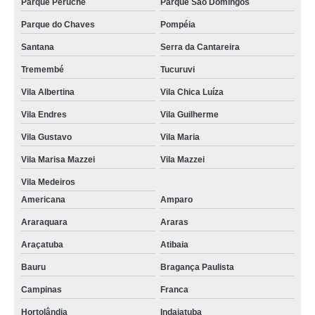
Parque Peruche
Parque São Domingos
Parque do Chaves
Pompéia
Santana
Serra da Cantareira
Tremembé
Tucuruvi
Vila Albertina
Vila Chica Luíza
Vila Endres
Vila Guilherme
Vila Gustavo
Vila Maria
Vila Marisa Mazzei
Vila Mazzei
Vila Medeiros
Americana
Amparo
Araraquara
Araras
Araçatuba
Atibaia
Bauru
Bragança Paulista
Campinas
Franca
Hortolândia
Indaiatuba