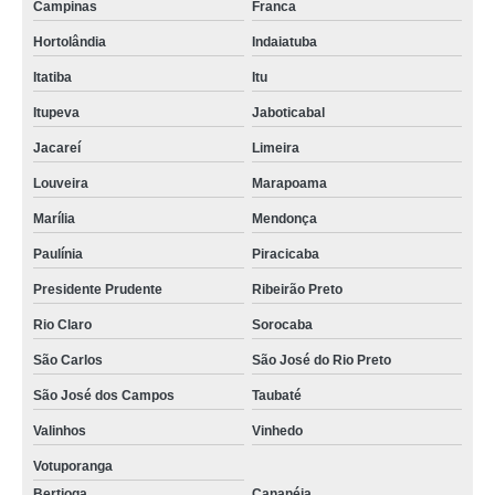
Campinas
Franca
Hortolândia
Indaiatuba
Itatiba
Itu
Itupeva
Jaboticabal
Jacareí
Limeira
Louveira
Marapoama
Marília
Mendonça
Paulínia
Piracicaba
Presidente Prudente
Ribeirão Preto
Rio Claro
Sorocaba
São Carlos
São José do Rio Preto
São José dos Campos
Taubaté
Valinhos
Vinhedo
Votuporanga
Bertioga
Cananéia