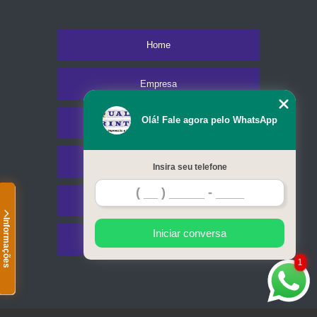
Home
Empresa
Olá! Fale agora pelo WhatsApp
Missão
Serviços
Insira seu telefone
Contato
Informações
Iniciar conversa
Mapa do site
1