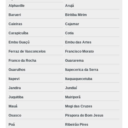
Alphaville
Arujá
Barueri
Biritiba Mirim
Caieiras
Cajamar
Carapicuíba
Cotia
Embu Guaçú
Embu das Artes
Ferraz de Vasconcelos
Francisco Morato
Franco da Rocha
Guararema
Guarulhos
Itapecerica da Serra
Itapevi
Itaquaquecetuba
Jandira
Jundiaí
Juquitiba
Mairiporã
Mauá
Mogi das Cruzes
Osasco
Pirapora do Bom Jesus
Poá
Ribeirão Pires