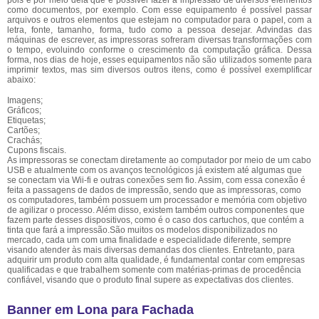
pois é por meio dela que é possível fazer a impressão de diversos elementos
como documentos, por exemplo. Com esse equipamento é possível passar
arquivos e outros elementos que estejam no computador para o papel, com a
letra, fonte, tamanho, forma, tudo como a pessoa desejar. Advindas das
máquinas de escrever, as impressoras sofreram diversas transformações com
o tempo, evoluindo conforme o crescimento da computação gráfica. Dessa
forma, nos dias de hoje, esses equipamentos não são utilizados somente para
imprimir textos, mas sim diversos outros itens, como é possível exemplificar
abaixo:
Imagens;
Gráficos;
Etiquetas;
Cartões;
Crachás;
Cupons fiscais.
As impressoras se conectam diretamente ao computador por meio de um cabo
USB e atualmente com os avanços tecnológicos já existem até algumas que
se conectam via Wii-fi e outras conexões sem fio. Assim, com essa conexão é
feita a passagens de dados de impressão, sendo que as impressoras, como
os computadores, também possuem um processador e memória com objetivo
de agilizar o processo. Além disso, existem também outros componentes que
fazem parte desses dispositivos, como é o caso dos cartuchos, que contém a
tinta que fará a impressão.São muitos os modelos disponibilizados no
mercado, cada um com uma finalidade e especialidade diferente, sempre
visando atender às mais diversas demandas dos clientes. Entretanto, para
adquirir um produto com alta qualidade, é fundamental contar com empresas
qualificadas e que trabalhem somente com matérias-primas de procedência
confiável, visando que o produto final supere as expectativas dos clientes.
Banner em Lona para Fachada