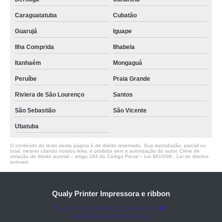
Caraguatatuba
Cubatão
Guarujá
Iguape
Ilha Comprida
Ilhabela
Itanhaém
Mongaguá
Peruíbe
Praia Grande
Riviera de São Lourenço
Santos
São Sebastião
São Vicente
Ubatuba
O conteúdo do texto desta página é de direito reservado. Sua reprodução, parcial ou
total, mesmo citando nossos links, é proibida sem a autorização do autor. Crime de
violação de direito autoral – artigo 184 do Código Penal –
Lei 9610/98 - Lei de direitos
autorais
.
Qualy Printer Impressora e ribbon
(11) 3451-3366
(11) 91098-5778
comercial@qualyprinter.com.br