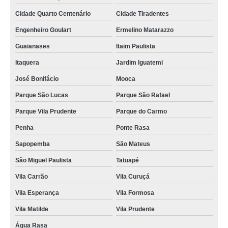
Cidade Quarto Centenário
Cidade Tiradentes
Engenheiro Goulart
Ermelino Matarazzo
Guaianases
Itaim Paulista
Itaquera
Jardim Iguatemi
José Bonifácio
Mooca
Parque São Lucas
Parque São Rafael
Parque Vila Prudente
Parque do Carmo
Penha
Ponte Rasa
Sapopemba
São Mateus
São Miguel Paulista
Tatuapé
Vila Carrão
Vila Curuçá
Vila Esperança
Vila Formosa
Vila Matilde
Vila Prudente
Água Rasa