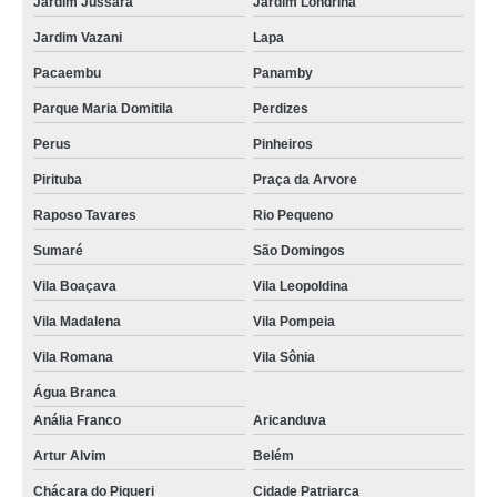
Jardim Jussara
Jardim Londrina
Jardim Vazani
Lapa
Pacaembu
Panamby
Parque Maria Domitila
Perdizes
Perus
Pinheiros
Pirituba
Praça da Arvore
Raposo Tavares
Rio Pequeno
Sumaré
São Domingos
Vila Boaçava
Vila Leopoldina
Vila Madalena
Vila Pompeia
Vila Romana
Vila Sônia
Água Branca
Anália Franco
Aricanduva
Artur Alvim
Belém
Chácara do Piqueri
Cidade Patriarca