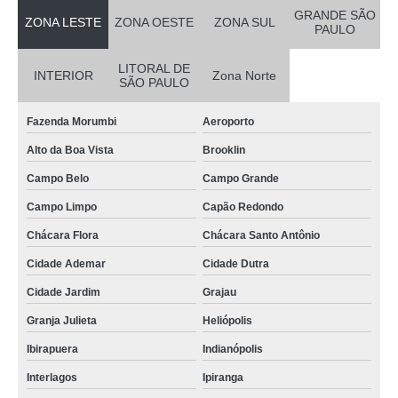
GRANDE SÃO
ZONA LESTE
ZONA OESTE
ZONA SUL
PAULO
LITORAL DE
INTERIOR
Zona Norte
SÃO PAULO
Fazenda Morumbi
Aeroporto
Alto da Boa Vista
Brooklin
Campo Belo
Campo Grande
Campo Limpo
Capão Redondo
Chácara Flora
Chácara Santo Antônio
Cidade Ademar
Cidade Dutra
Cidade Jardim
Grajau
Granja Julieta
Heliópolis
Ibirapuera
Indianópolis
Interlagos
Ipiranga