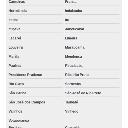
Campinas
Franca
Hortolândia
Indaiatuba
Itatiba
Itu
Itupeva
Jaboticabal
Jacareí
Limeira
Louveira
Marapoama
Marília
Mendonça
Paulínia
Piracicaba
Presidente Prudente
Ribeirão Preto
Rio Claro
Sorocaba
São Carlos
São José do Rio Preto
São José dos Campos
Taubaté
Valinhos
Vinhedo
Votuporanga
Bertioga
Cananéia