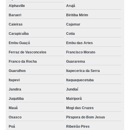
Alphaville
Arujá
Barueri
Biritiba Mirim
Caieiras
Cajamar
Carapicuíba
Cotia
Embu Guaçú
Embu das Artes
Ferraz de Vasconcelos
Francisco Morato
Franco da Rocha
Guararema
Guarulhos
Itapecerica da Serra
Itapevi
Itaquaquecetuba
Jandira
Jundiaí
Juquitiba
Mairiporã
Mauá
Mogi das Cruzes
Osasco
Pirapora do Bom Jesus
Poá
Ribeirão Pires