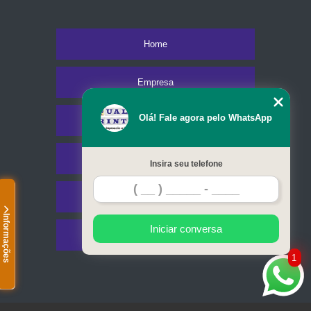
Home
Empresa
Olá! Fale agora pelo WhatsApp
Missão
Serviços
Insira seu telefone
Contato
Informações
Iniciar conversa
Mapa do site
1