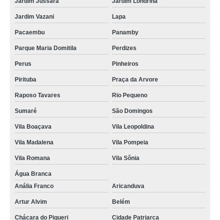
Jardim Jussara
Jardim Londrina
Jardim Vazani
Lapa
Pacaembu
Panamby
Parque Maria Domitila
Perdizes
Perus
Pinheiros
Pirituba
Praça da Arvore
Raposo Tavares
Rio Pequeno
Sumaré
São Domingos
Vila Boaçava
Vila Leopoldina
Vila Madalena
Vila Pompeia
Vila Romana
Vila Sônia
Água Branca
Anália Franco
Aricanduva
Artur Alvim
Belém
Chácara do Piqueri
Cidade Patriarca