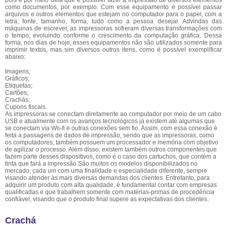
pois é por meio dela que é possível fazer a impressão de diversos elementos
como documentos, por exemplo. Com esse equipamento é possível passar
arquivos e outros elementos que estejam no computador para o papel, com a
letra, fonte, tamanho, forma, tudo como a pessoa desejar. Advindas das
máquinas de escrever, as impressoras sofreram diversas transformações com
o tempo, evoluindo conforme o crescimento da computação gráfica. Dessa
forma, nos dias de hoje, esses equipamentos não são utilizados somente para
imprimir textos, mas sim diversos outros itens, como é possível exemplificar
abaixo:
Imagens;
Gráficos;
Etiquetas;
Cartões;
Crachás;
Cupons fiscais.
As impressoras se conectam diretamente ao computador por meio de um cabo
USB e atualmente com os avanços tecnológicos já existem até algumas que
se conectam via Wii-fi e outras conexões sem fio. Assim, com essa conexão é
feita a passagens de dados de impressão, sendo que as impressoras, como
os computadores, também possuem um processador e memória com objetivo
de agilizar o processo. Além disso, existem também outros componentes que
fazem parte desses dispositivos, como é o caso dos cartuchos, que contém a
tinta que fará a impressão.São muitos os modelos disponibilizados no
mercado, cada um com uma finalidade e especialidade diferente, sempre
visando atender às mais diversas demandas dos clientes. Entretanto, para
adquirir um produto com alta qualidade, é fundamental contar com empresas
qualificadas e que trabalhem somente com matérias-primas de procedência
confiável, visando que o produto final supere as expectativas dos clientes.
Crachá