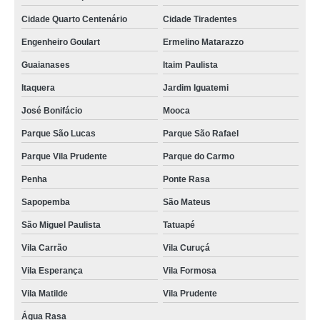
Cidade Quarto Centenário
Cidade Tiradentes
Engenheiro Goulart
Ermelino Matarazzo
Guaianases
Itaim Paulista
Itaquera
Jardim Iguatemi
José Bonifácio
Mooca
Parque São Lucas
Parque São Rafael
Parque Vila Prudente
Parque do Carmo
Penha
Ponte Rasa
Sapopemba
São Mateus
São Miguel Paulista
Tatuapé
Vila Carrão
Vila Curuçá
Vila Esperança
Vila Formosa
Vila Matilde
Vila Prudente
Água Rasa