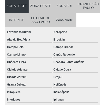
GRANDE SÃO
ZONA LESTE
ZONA OESTE
ZONA SUL
PAULO
LITORAL DE
INTERIOR
Zona Norte
SÃO PAULO
Fazenda Morumbi
Aeroporto
Alto da Boa Vista
Brooklin
Campo Belo
Campo Grande
Campo Limpo
Capão Redondo
Chácara Flora
Chácara Santo Antônio
Cidade Ademar
Cidade Dutra
Cidade Jardim
Grajau
Granja Julieta
Heliópolis
Ibirapuera
Indianópolis
Interlagos
Ipiranga