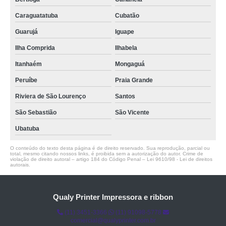
Caraguatatuba
Cubatão
Guarujá
Iguape
Ilha Comprida
Ilhabela
Itanhaém
Mongaguá
Peruíbe
Praia Grande
Riviera de São Lourenço
Santos
São Sebastião
São Vicente
Ubatuba
O conteúdo do texto desta página é de direito reservado. Sua reprodução, parcial ou
total, mesmo citando nossos links, é proibida sem a autorização do autor. Crime de
violação de direito autoral – artigo 184 do Código Penal –
Lei 9610/98 - Lei de direitos
autorais
.
Qualy Printer Impressora e ribbon
(11) 3451-3366
(11) 91098-5778
comercial@qualyprinter.com.br