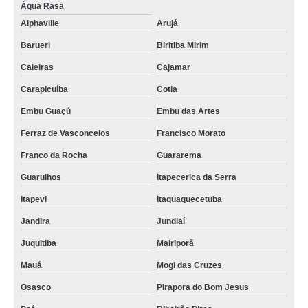
Água Rasa
Alphaville
Arujá
Barueri
Biritiba Mirim
Caieiras
Cajamar
Carapicuíba
Cotia
Embu Guaçú
Embu das Artes
Ferraz de Vasconcelos
Francisco Morato
Franco da Rocha
Guararema
Guarulhos
Itapecerica da Serra
Itapevi
Itaquaquecetuba
Jandira
Jundiaí
Juquitiba
Mairiporã
Mauá
Mogi das Cruzes
Osasco
Pirapora do Bom Jesus