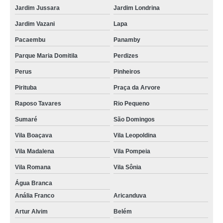
Jardim Jussara
Jardim Londrina
Jardim Vazani
Lapa
Pacaembu
Panamby
Parque Maria Domitila
Perdizes
Perus
Pinheiros
Pirituba
Praça da Arvore
Raposo Tavares
Rio Pequeno
Sumaré
São Domingos
Vila Boaçava
Vila Leopoldina
Vila Madalena
Vila Pompeia
Vila Romana
Vila Sônia
Água Branca
Anália Franco
Aricanduva
Artur Alvim
Belém