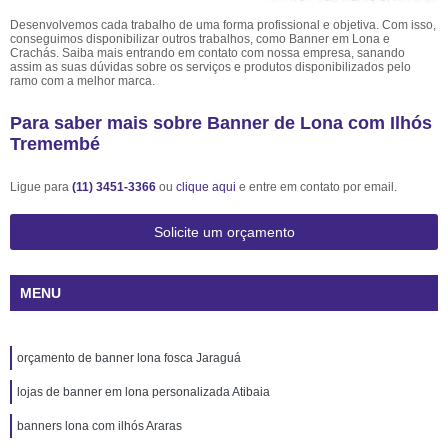
Desenvolvemos cada trabalho de uma forma profissional e objetiva. Com isso,
conseguimos disponibilizar outros trabalhos, como Banner em Lona e
Crachás. Saiba mais entrando em contato com nossa empresa, sanando
assim as suas dúvidas sobre os serviços e produtos disponibilizados pelo
ramo com a melhor marca.
Para saber mais sobre Banner de Lona com Ilhós
Tremembé
Ligue para
(11) 3451-3366
ou
clique aqui
e entre em contato por email.
Solicite um orçamento
MENU
orçamento de banner lona fosca Jaraguá
lojas de banner em lona personalizada Atibaia
banners lona com ilhós Araras