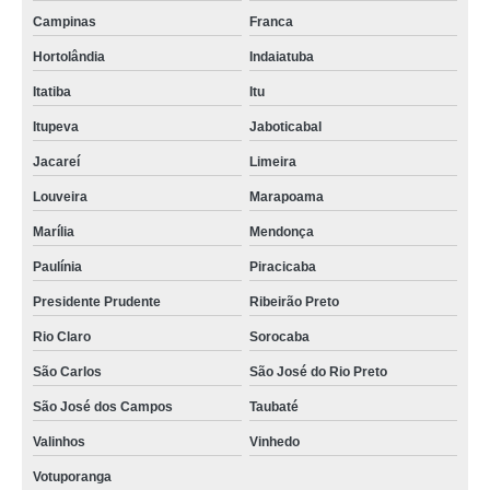
Campinas
Franca
Hortolândia
Indaiatuba
Itatiba
Itu
Itupeva
Jaboticabal
Jacareí
Limeira
Louveira
Marapoama
Marília
Mendonça
Paulínia
Piracicaba
Presidente Prudente
Ribeirão Preto
Rio Claro
Sorocaba
São Carlos
São José do Rio Preto
São José dos Campos
Taubaté
Valinhos
Vinhedo
Votuporanga