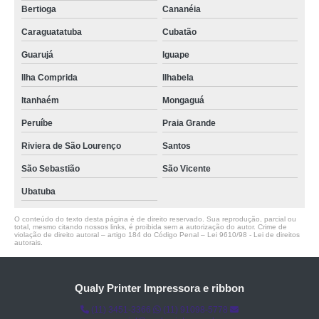
Bertioga
Cananéia
Caraguatatuba
Cubatão
Guarujá
Iguape
Ilha Comprida
Ilhabela
Itanhaém
Mongaguá
Peruíbe
Praia Grande
Riviera de São Lourenço
Santos
São Sebastião
São Vicente
Ubatuba
O conteúdo do texto desta página é de direito reservado. Sua reprodução, parcial ou
total, mesmo citando nossos links, é proibida sem a autorização do autor. Crime de
violação de direito autoral – artigo 184 do Código Penal –
Lei 9610/98 - Lei de direitos
autorais
.
Qualy Printer Impressora e ribbon
(11) 3451-3366
(11) 91098-5778