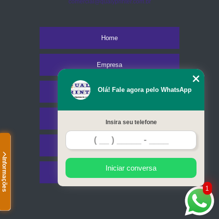
comercial@qualyprinter.com.br
Home
Empresa
Olá! Fale agora pelo WhatsApp
Missão
Serviços
Insira seu telefone
Contato
Informações
Iniciar conversa
Mapa do site
1