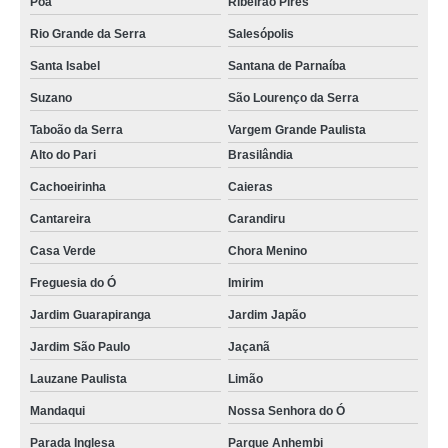
Poá
Ribeirão Pires
Rio Grande da Serra
Salesópolis
Santa Isabel
Santana de Parnaíba
Suzano
São Lourenço da Serra
Taboão da Serra
Vargem Grande Paulista
Alto do Pari
Brasilândia
Cachoeirinha
Caieras
Cantareira
Carandiru
Casa Verde
Chora Menino
Freguesia do Ó
Imirim
Jardim Guarapiranga
Jardim Japão
Jardim São Paulo
Jaçanã
Lauzane Paulista
Limão
Mandaqui
Nossa Senhora do Ó
Parada Inglesa
Parque Anhembi