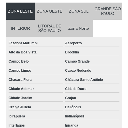
GRANDE SÃO
ZONA LESTE
ZONA OESTE
ZONA SUL
PAULO
LITORAL DE
INTERIOR
Zona Norte
SÃO PAULO
Fazenda Morumbi
Aeroporto
Alto da Boa Vista
Brooklin
Campo Belo
Campo Grande
Campo Limpo
Capão Redondo
Chácara Flora
Chácara Santo Antônio
Cidade Ademar
Cidade Dutra
Cidade Jardim
Grajau
Granja Julieta
Heliópolis
Ibirapuera
Indianópolis
Interlagos
Ipiranga