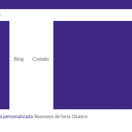
m
Banner de Lona
Banner de Lon
Banner em Lona para Fachada
pvc
Banner Lona com Ilhós
Ba
c
Banner Lona Impressão Digi
Blog
Contato
ra
Cartão de Pvc Mifare
Car
Cartão em Pvc Branco
dos
Cartão Pvc Branco para Crachá
Cartão Pvc para Crachá
Cartão de Pvc Personalizado Min
dos
Cartão de Visita em Pvc San
a personalizada
banners de lona Osasco
as
Cartão em Pvc Pe
ás