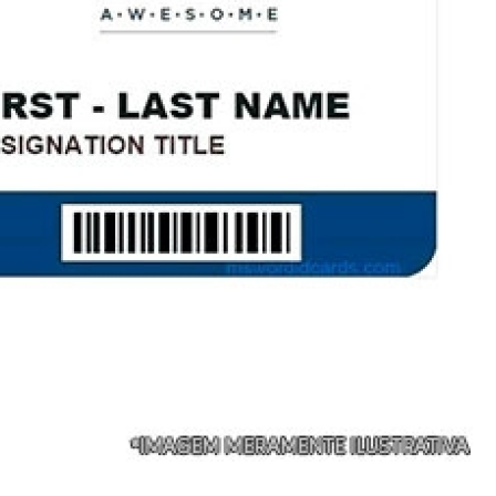
Ribbon para Impr
Ribbon para Impres
Ribbon para Impr
Ribbon para I
Ribbon para Zebra Gc420t Minas G