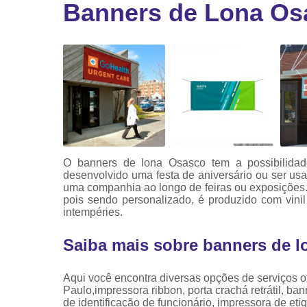
Banners de Lona Os
Ribbon
Ribbon pa
impressor
Ribbons
O banners de lona Osasco tem a possibilidade
desenvolvido uma festa de aniversário ou ser us
uma companhia ao longo de feiras ou exposições. 
pois sendo personalizado, é produzido com vini
intempéries.
Saiba mais sobre banners de 
Aqui você encontra diversas opções de serviç
Paulo,impressora ribbon, porta crachá retrátil, ba
de identificação de funcionário, impressora de et