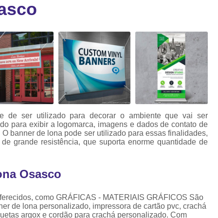
asco
Cartão Fidelidade Pvc
Cartão Pvc p
ra
as
Cartão Pvc Personalizado
Cordão de Crachá Poliést
Cordão para Crach
Cordão para Crachá em Po
Cordão para Crachá Person
 de ser utilizado para decorar o ambiente que vai ser
Fábrica 
ado para exibir a logomarca, imagens e dados de contato de
O banner de lona pode ser utilizado para essas finalidades,
Cordões para Crachá
l de grande resistência, que suporta enorme quantidade de
Cordinha de Crach
lona Osasco
Cordinha p
Cordinha para Crac
os oferecidos, como GRÁFICAS - MATERIAIS GRÁFICOS São
Cordão Crachá Pe
nner de lona personalizado, impressora de cartão pvc, crachá
iquetas argox e cordão para crachá personalizado. Com