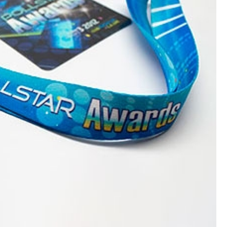
Crachá Perso
Crachá Personal
Crachá Personalizad
Crachá Personaliz
Crachá Personaliza
Crachá Personalizado Pvc Santa
Crachás Personalizado
Crachás Personalizados para E
Impressora Datacard
Impres
Impressora de Crachá
Impresso
Impressora de Etiquetas Argox
Impressora Zebra
Po
Porta Crachá Conjugado
Porta
Porta Crachá Plástico
Por