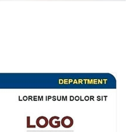
Porta Crachá Transparente
Port
Ribbon Colorido
Ribbon Co
Ribbon Fargo
Ribbon Ma
Ribbon Resina
Rib
Ribbon de Impressora
Rib
Ribbon Impressora Te
Ribbon Impressora Zebr
Ribbon para Impressora de Et
Ribbon para Impressora Zebr
Ribbon da Impressora Rio Grande
Ribbon de Impressoras Pa
Ribbon Metalizado pa
Ribbon para E