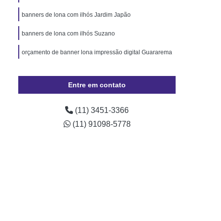
Pará
Cordão de Pescoço Personalizado Pará
banners de lona com ilhós Jardim Japão
Trava de Segurança Rio Grande do Sul
banners de lona com ilhós Suzano
izado Crachá Santa Catarina
orçamento de banner lona impressão digital Guararema
o para Crachá Rio Grande do Sul
onalizado Santa Catarina
Entre em contato
Minas Gerais
Crachá
Crachá com Chip
presa
Crachá de Evento
(11) 3451-3366
de Funcionário
Crachá de Plástico
(11) 91098-5778
chá Empresarial
Crachá Fidelidade
achá Impresso
Crachá Personalizado
 Personalizado Rio de Janeiro
ção Personalizado Santa Catarina
 Personalizado Minas Gerais