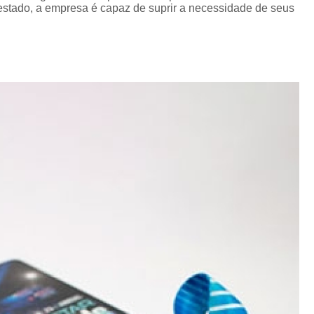
Cordão de Crachá Personalizado 
stado, a empresa é capaz de suprir a necessidade de seus
Cordão para Crachá com 
Cordão Personal
Cordão Personalizad
Cordão Pers
Fita para Crachá Personalizada 
Crachá de Em
Crachá de Identificação 
Crachá em Branco
Cra
Crachá Identificação
Cr
Crachá com Cordão
Crachá de Identifica
Crachá e Cordão