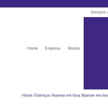
Serviços
Banner e
lona
Cartões de 
Cartões pv
Home
Empresa
Missão
Cordões pa
crachá
Cordões
personaliza
Crachás
Crachás
personaliza
Home
Serviços
banner em lona
banner em lon
Impressor
Porta crach