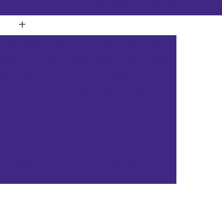
(11) 3451-3366
(11) 91098-5778
a com Ilhós
Banner de Lona Personalizado
Banner em Lona Personalizada
Banner Lona
nner Lona de Vinil
Banner Lona Fosca
tal
Cartão de Pvc Branco para Crachá
tão de Pvc para Crachá
Cartão em Pvc
Cartão Pvc Acura
Cartão Pvc Branco
Cartão Pvc com Chip
Cartão Pvc Hid
Cartão de Acesso Pvc Rio de Janeiro
as Gerais
Cartão de Pvc Rio Grande do Sul
ta Catarina
Cartão de Visita Pvc Pará
rsonalizado Rio Grande do Sul