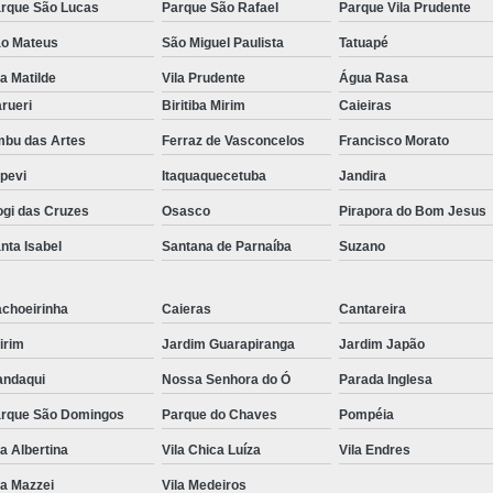
rque São Lucas
Parque São Rafael
Parque Vila Prudente
o Mateus
São Miguel Paulista
Tatuapé
la Matilde
Vila Prudente
Água Rasa
rueri
Biritiba Mirim
Caieiras
bu das Artes
Ferraz de Vasconcelos
Francisco Morato
apevi
Itaquaquecetuba
Jandira
gi das Cruzes
Osasco
Pirapora do Bom Jesus
nta Isabel
Santana de Parnaíba
Suzano
choeirinha
Caieras
Cantareira
irim
Jardim Guarapiranga
Jardim Japão
ndaqui
Nossa Senhora do Ó
Parada Inglesa
rque São Domingos
Parque do Chaves
Pompéia
la Albertina
Vila Chica Luíza
Vila Endres
la Mazzei
Vila Medeiros