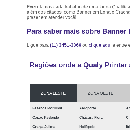
Executamos cada trabalho de uma forma Qualifica
além dos citados, como Banner em Lona e Crachá
prazer em atender você!
Para saber mais sobre Banner L
Ligue para
(11) 3451-3366
ou
clique aqui
e entre 
Regiões onde a Qualy Printer 
ZONA LESTE
ZONA OESTE
Fazenda Morumbi
Aeroporto
Al
Capão Redondo
Chácara Flora
Ch
Granja Julieta
Heliópolis
Ib