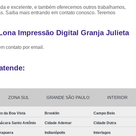
da e excelente, e também oferecemos outros trabalhamos,
Ribbon para Impr
s. Saiba mais entrando em contato conosco. Teremos
Ribbon para Impres
Ribbon para Impr
ona Impressão Digital Granja Julieta
Ribbon para I
em contato por email.
Ribbon para Zebra Gc420t Minas G
atende:
ZONA SUL
GRANDE SÃO PAULO
INTERIOR
to da Boa Vista
Brooklin
Campo Belo
ácara Santo Antônio
Cidade Ademar
Cidade Dutra
irapuera
Indianópolis
Interlagos