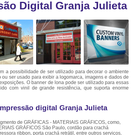
o Digital Granja Julieta
Cartão Fidelidade Pvc
Cartão Pvc p
ra
as
Cartão Pvc Personalizado
Cordão de Crachá Poliést
Cordão para Crach
Cordão para Crachá em Po
Cordão para Crachá Person
em a possibilidade de ser utilizado para decorar o ambiente
Fábrica 
o ou ser usado para exibir a logomarca, imagens e dados de
exposições. O banner de lona pode ser utilizado para essas
Cordões para Crachá
zido com vinil de grande resistência, que suporta enorme
Cordinha de Crach
mpressão digital Granja Julieta
Cordinha p
Cordinha para Crac
no segmento de GRÁFICAS - MATERIAIS GRÁFICOS, como,
Cordão Crachá Pe
TERIAIS GRÁFICOS São Paulo, cordão para crachá
sora ribbon, porta crachá retrátil, entre outros serviços.