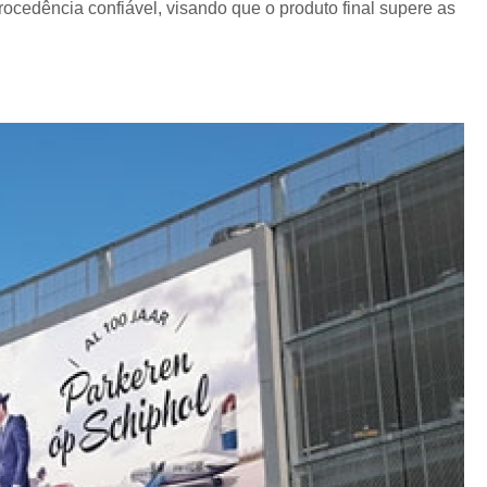
Crachá Perso
cedência confiável, visando que o produto final supere as
Crachá Personal
Crachá Personalizad
Crachá Personaliz
Crachá Personaliza
Crachá Personalizado Pvc Santa
Crachás Personalizado
Crachás Personalizados para E
Impressora Datacard
Impres
Impressora de Crachá
Impresso
Impressora de Etiquetas Argox
Impressora Zebra
Po
Porta Crachá Conjugado
Porta
Porta Crachá Plástico
Por