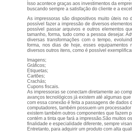
Isso acontece graças aos investimentos da empres
buscando sempre a satisfação do cliente e a exce
As impressoras são dispositivos muito úteis no 
possível fazer a impressão de diversos elemen
possível passar arquivos e outros elementos qu
tamanho, forma, tudo como a pessoa desejar. Ad
diversas transformações com o tempo, evoluin
forma, nos dias de hoje, esses equipamentos n
diversos outros itens, como é possível exemplifica
Imagens;
Gráficos;
Etiquetas;
Cartões;
Crachás;
Cupons fiscais.
As impressoras se conectam diretamente ao com
avanços tecnológicos já existem até algumas que s
com essa conexão é feita a passagens de dados 
computadores, também possuem um processador e 
existem também outros componentes que fazem par
contém a tinta que fará a impressão.São muitos 
finalidade e especialidade diferente, sempre vis
Entretanto, para adquirir um produto com alta qua