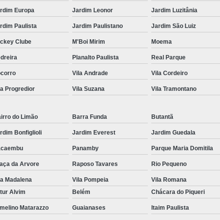
rdim Europa
Jardim Leonor
Jardim Luzitânia
rdim Paulista
Jardim Paulistano
Jardim São Luiz
ckey Clube
M'Boi Mirim
Moema
dreira
Planalto Paulista
Real Parque
corro
Vila Andrade
Vila Cordeiro
la Progredior
Vila Suzana
Vila Tramontano
irro do Limão
Barra Funda
Butantã
rdim Bonfiglioli
Jardim Everest
Jardim Guedala
acaembu
Panamby
Parque Maria Domitila
aça da Arvore
Raposo Tavares
Rio Pequeno
la Madalena
Vila Pompeia
Vila Romana
tur Alvim
Belém
Chácara do Piqueri
melino Matarazzo
Guaianases
Itaim Paulista