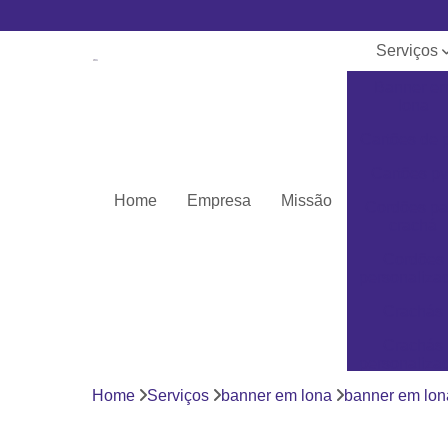
Serviços
Banner e
lona
Cartões de 
Cartões pv
Home
Empresa
Missão
Cordões pa
crachá
Cordões
personaliza
Crachás
Crachás
personaliza
Home
Serviços
banner em lona
banner em lon
Impressor
Porta crach