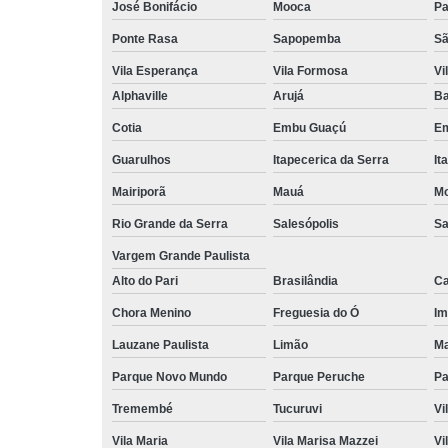
José Bonifácio
Mooca
Pa
Ponte Rasa
Sapopemba
Sã
Vila Esperança
Vila Formosa
Vi
Alphaville
Arujá
Ba
Cotia
Embu Guaçú
Em
Guarulhos
Itapecerica da Serra
It
Mairiporã
Mauá
Mo
Rio Grande da Serra
Salesópolis
Sa
Vargem Grande Paulista
Alto do Pari
Brasilândia
Ca
Chora Menino
Freguesia do Ó
Im
Lauzane Paulista
Limão
Ma
Parque Novo Mundo
Parque Peruche
Pa
Tremembé
Tucuruvi
Vi
Vila Maria
Vila Marisa Mazzei
Vi