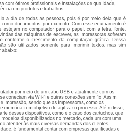
Cordão de Crachá Personalizado 
a com ótimos profissionais e instalações de qualidade,
lência em produtos e trabalhos.
Cordão para Crachá com 
dia a dia de todas as pessoas, pois é por meio dela que é
Cordão Personal
tos como documentos, por exemplo. Com esse equipamento é
e estejam no computador para o papel, com a letra, fonte,
Cordão Personalizad
vindas das máquinas de escrever, as impressoras sofreram
do conforme o crescimento da computação gráfica. Dessa
Cordão Pers
ão são utilizados somente para imprimir textos, mas sim
r abaixo:
Fita para Crachá Personalizada 
Crachá de Em
Crachá de Identificação 
Crachá em Branco
Cra
putador por meio de um cabo USB e atualmente com os
Crachá Identificação
Cr
e conectam via Wii-fi e outras conexões sem fio. Assim,
de impressão, sendo que as impressoras, como os
Crachá com Cordão
memória com objetivo de agilizar o processo. Além disso,
Crachá de Identifica
te desses dispositivos, como é o caso dos cartuchos, que
os modelos disponibilizados no mercado, cada um com uma
Crachá e Cordão
ando atender às mais diversas demandas dos clientes.
lidade, é fundamental contar com empresas qualificadas e