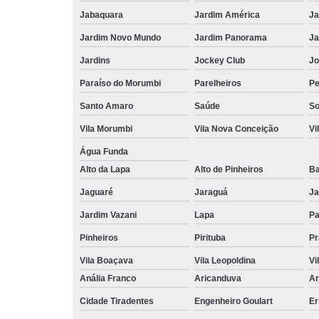
Jabaquara
Jardim América
Ja
Jardim Novo Mundo
Jardim Panorama
Ja
Jardins
Jockey Club
Jo
Paraíso do Morumbi
Parelheiros
Pe
Santo Amaro
Saúde
So
Vila Morumbi
Vila Nova Conceição
Vi
Água Funda
Alto da Lapa
Alto de Pinheiros
Ba
Jaguaré
Jaraguá
Ja
Jardim Vazani
Lapa
P
Pinheiros
Pirituba
Pr
Vila Boaçava
Vila Leopoldina
Vi
Anália Franco
Aricanduva
Ar
Cidade Tiradentes
Engenheiro Goulart
Er