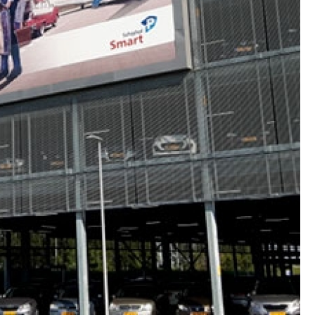
Porta Crachá Transparente
Port
Ribbon Colorido
Ribbon Co
Ribbon Fargo
Ribbon Ma
Ribbon Resina
Rib
Ribbon de Impressora
Rib
Ribbon Impressora Te
Ribbon Impressora Zebr
Ribbon para Impressora de Et
Ribbon para Impressora Zebr
Ribbon da Impressora Rio Grande
Ribbon de Impressoras Pa
Ribbon Metalizado pa
Ribbon para E