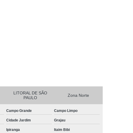
essora de Crachá Minas Gerais
sora de Etiqueta Rio de Janeiro
essora Térmica Rio de Janeiro
mpressora Zebra Zd220 Pará
erais
Ribbon Zebra Zt230 Rio Grande do Sul
LITORAL DE SÃO
Zona Norte
PAULO
Campo Grande
Campo Limpo
Cidade Jardim
Grajau
Ipiranga
Itaim Bibi