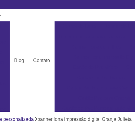
m
Banner de Lona
Banner de Lon
Banner em Lona para Fachada
pvc
Banner Lona com Ilhós
Ba
c
Banner Lona Impressão Digi
Blog
Contato
ra
Cartão de Pvc Mifare
Car
Cartão em Pvc Branco
dos
Cartão Pvc Branco para Crachá
Cartão Pvc para Crachá
Cartão de Pvc Personalizado Min
dos
Cartão de Visita em Pvc San
a personalizada
banner lona impressão digital Granja Julieta
as
Cartão em Pvc Pe
ás