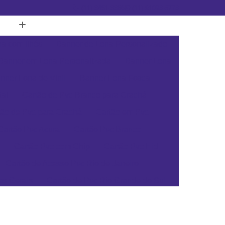
(11) 3451-3366
(11) 91098-5778
a com Ilhós
Banner de Lona Personalizado
Banner em Lona Personalizada
Banner Lona
nner Lona de Vinil
Banner Lona Fosca
tal
Cartão de Pvc Branco para Crachá
tão de Pvc para Crachá
Cartão em Pvc
Cartão Pvc Acura
Cartão Pvc Branco
Cartão Pvc com Chip
Cartão Pvc Hid
Cartão de Acesso Pvc Rio de Janeiro
as Gerais
Cartão de Pvc Rio Grande do Sul
ta Catarina
Cartão de Visita Pvc Pará
rsonalizado Rio Grande do Sul