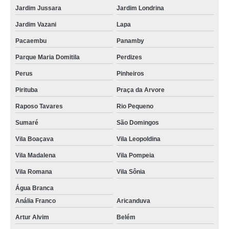
Jardim Jussara
Jardim Londrina
Jardim Vazani
Lapa
Pacaembu
Panamby
Parque Maria Domitila
Perdizes
Perus
Pinheiros
Pirituba
Praça da Arvore
Raposo Tavares
Rio Pequeno
Sumaré
São Domingos
Vila Boaçava
Vila Leopoldina
Vila Madalena
Vila Pompeia
Vila Romana
Vila Sônia
Água Branca
Anália Franco
Aricanduva
Artur Alvim
Belém