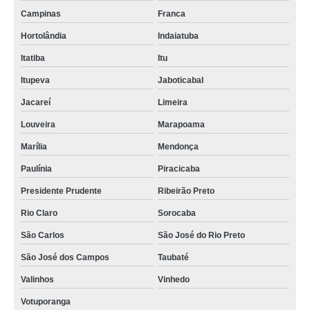
Campinas
Franca
Hortolândia
Indaiatuba
Itatiba
Itu
Itupeva
Jaboticabal
Jacareí
Limeira
Louveira
Marapoama
Marília
Mendonça
Paulínia
Piracicaba
Presidente Prudente
Ribeirão Preto
Rio Claro
Sorocaba
São Carlos
São José do Rio Preto
São José dos Campos
Taubaté
Valinhos
Vinhedo
Votuporanga