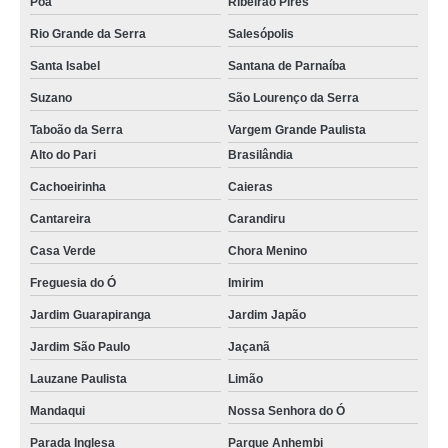
Poá
Ribeirão Pires
Rio Grande da Serra
Salesópolis
Santa Isabel
Santana de Parnaíba
Suzano
São Lourenço da Serra
Taboão da Serra
Vargem Grande Paulista
Alto do Pari
Brasilândia
Cachoeirinha
Caieras
Cantareira
Carandiru
Casa Verde
Chora Menino
Freguesia do Ó
Imirim
Jardim Guarapiranga
Jardim Japão
Jardim São Paulo
Jaçanã
Lauzane Paulista
Limão
Mandaqui
Nossa Senhora do Ó
Parada Inglesa
Parque Anhembi