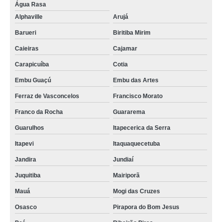
Água Rasa
Alphaville
Arujá
Barueri
Biritiba Mirim
Caieiras
Cajamar
Carapicuíba
Cotia
Embu Guaçú
Embu das Artes
Ferraz de Vasconcelos
Francisco Morato
Franco da Rocha
Guararema
Guarulhos
Itapecerica da Serra
Itapevi
Itaquaquecetuba
Jandira
Jundiaí
Juquitiba
Mairiporã
Mauá
Mogi das Cruzes
Osasco
Pirapora do Bom Jesus