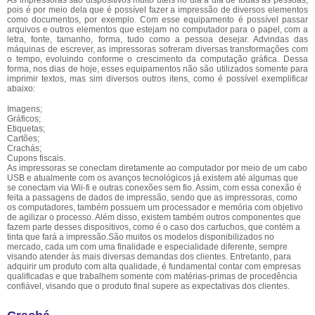
As impressoras são dispositivos muito úteis no dia a dia de todas as pessoas,
pois é por meio dela que é possível fazer a impressão de diversos elementos
como documentos, por exemplo. Com esse equipamento é possível passar
arquivos e outros elementos que estejam no computador para o papel, com a
letra, fonte, tamanho, forma, tudo como a pessoa desejar. Advindas das
máquinas de escrever, as impressoras sofreram diversas transformações com
o tempo, evoluindo conforme o crescimento da computação gráfica. Dessa
forma, nos dias de hoje, esses equipamentos não são utilizados somente para
imprimir textos, mas sim diversos outros itens, como é possível exemplificar
abaixo:
Imagens;
Gráficos;
Etiquetas;
Cartões;
Crachás;
Cupons fiscais.
As impressoras se conectam diretamente ao computador por meio de um cabo
USB e atualmente com os avanços tecnológicos já existem até algumas que
se conectam via Wii-fi e outras conexões sem fio. Assim, com essa conexão é
feita a passagens de dados de impressão, sendo que as impressoras, como
os computadores, também possuem um processador e memória com objetivo
de agilizar o processo. Além disso, existem também outros componentes que
fazem parte desses dispositivos, como é o caso dos cartuchos, que contém a
tinta que fará a impressão.São muitos os modelos disponibilizados no
mercado, cada um com uma finalidade e especialidade diferente, sempre
visando atender às mais diversas demandas dos clientes. Entretanto, para
adquirir um produto com alta qualidade, é fundamental contar com empresas
qualificadas e que trabalhem somente com matérias-primas de procedência
confiável, visando que o produto final supere as expectativas dos clientes.