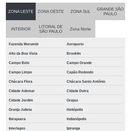
GRANDE SÃO
ZONA LESTE
ZONA OESTE
ZONA SUL
PAULO
LITORAL DE
INTERIOR
Zona Norte
SÃO PAULO
Fazenda Morumbi
Aeroporto
Alto da Boa Vista
Brooklin
Campo Belo
Campo Grande
Campo Limpo
Capão Redondo
Chácara Flora
Chácara Santo Antônio
Cidade Ademar
Cidade Dutra
Cidade Jardim
Grajau
Granja Julieta
Heliópolis
Ibirapuera
Indianópolis
Interlagos
Ipiranga