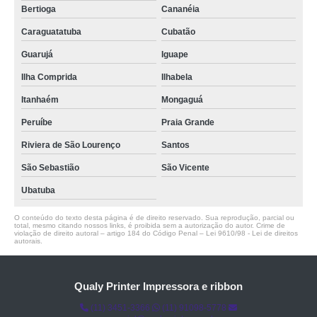
Bertioga
Cananéia
Caraguatatuba
Cubatão
Guarujá
Iguape
Ilha Comprida
Ilhabela
Itanhaém
Mongaguá
Peruíbe
Praia Grande
Riviera de São Lourenço
Santos
São Sebastião
São Vicente
Ubatuba
O conteúdo do texto desta página é de direito reservado. Sua reprodução, parcial ou
total, mesmo citando nossos links, é proibida sem a autorização do autor. Crime de
violação de direito autoral – artigo 184 do Código Penal –
Lei 9610/98 - Lei de direitos
autorais
.
Qualy Printer Impressora e ribbon
(11) 3451-3366
(11) 91098-5778