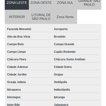
GRANDE SÃO
ZONA LESTE
ZONA OESTE
ZONA SUL
PAULO
LITORAL DE
INTERIOR
Zona Norte
SÃO PAULO
Fazenda Morumbi
Aeroporto
Alto da Boa Vista
Brooklin
Campo Belo
Campo Grande
Campo Limpo
Capão Redondo
Chácara Flora
Chácara Santo Antônio
Cidade Ademar
Cidade Dutra
Cidade Jardim
Grajau
Granja Julieta
Heliópolis
Ibirapuera
Indianópolis
Interlagos
Ipiranga
Itaim Bibi
Jabaquara