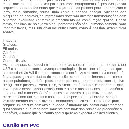
pois é por meio dela que é possível fazer a impressão de diversos elementos
como documentos, por exemplo. Com esse equipamento é possível passar
arquivos e outros elementos que estejam no computador para o papel, com a
letra, fonte, tamanho, forma, tudo como a pessoa desejar. Advindas das
máquinas de escrever, as impressoras sofreram diversas transformações com
o tempo, evoluindo conforme o crescimento da computação gráfica. Dessa
forma, nos dias de hoje, esses equipamentos não são utilizados somente para
imprimir textos, mas sim diversos outros itens, como é possível exemplificar
abaixo:
Imagens;
Gráficos;
Etiquetas;
Cartões;
Crachás;
Cupons fiscais.
As impressoras se conectam diretamente ao computador por meio de um cabo
USB e atualmente com os avanços tecnológicos já existem até algumas que
se conectam via Wii-fi e outras conexões sem fio. Assim, com essa conexão é
feita a passagens de dados de impressão, sendo que as impressoras, como
os computadores, também possuem um processador e memória com objetivo
de agilizar o processo. Além disso, existem também outros componentes que
fazem parte desses dispositivos, como é o caso dos cartuchos, que contém a
tinta que fará a impressão.São muitos os modelos disponibilizados no
mercado, cada um com uma finalidade e especialidade diferente, sempre
visando atender às mais diversas demandas dos clientes. Entretanto, para
adquirir um produto com alta qualidade, é fundamental contar com empresas
qualificadas e que trabalhem somente com matérias-primas de procedência
confiável, visando que o produto final supere as expectativas dos clientes.
Cartão em Pvc