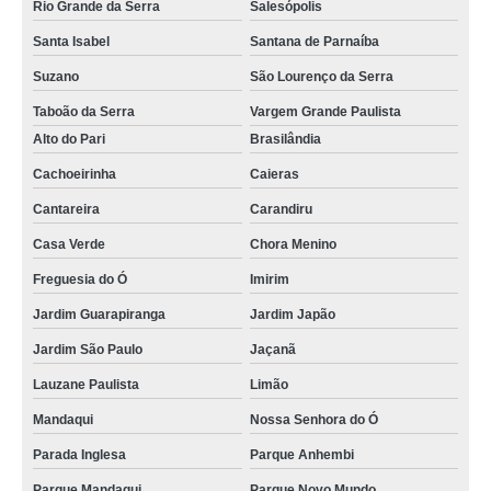
Rio Grande da Serra
Salesópolis
Santa Isabel
Santana de Parnaíba
Suzano
São Lourenço da Serra
Taboão da Serra
Vargem Grande Paulista
Alto do Pari
Brasilândia
Cachoeirinha
Caieras
Cantareira
Carandiru
Casa Verde
Chora Menino
Freguesia do Ó
Imirim
Jardim Guarapiranga
Jardim Japão
Jardim São Paulo
Jaçanã
Lauzane Paulista
Limão
Mandaqui
Nossa Senhora do Ó
Parada Inglesa
Parque Anhembi
Parque Mandaqui
Parque Novo Mundo