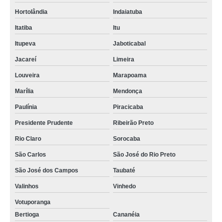
Hortolândia
Indaiatuba
Itatiba
Itu
Itupeva
Jaboticabal
Jacareí
Limeira
Louveira
Marapoama
Marília
Mendonça
Paulínia
Piracicaba
Presidente Prudente
Ribeirão Preto
Rio Claro
Sorocaba
São Carlos
São José do Rio Preto
São José dos Campos
Taubaté
Valinhos
Vinhedo
Votuporanga
Bertioga
Cananéia