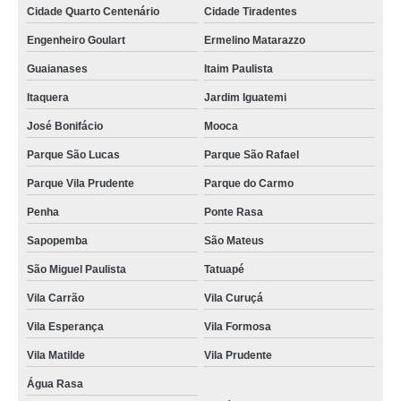
Cidade Quarto Centenário
Cidade Tiradentes
Engenheiro Goulart
Ermelino Matarazzo
Guaianases
Itaim Paulista
Itaquera
Jardim Iguatemi
José Bonifácio
Mooca
Parque São Lucas
Parque São Rafael
Parque Vila Prudente
Parque do Carmo
Penha
Ponte Rasa
Sapopemba
São Mateus
São Miguel Paulista
Tatuapé
Vila Carrão
Vila Curuçá
Vila Esperança
Vila Formosa
Vila Matilde
Vila Prudente
Água Rasa