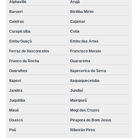
Alphaville
Arujá
Barueri
Biritiba Mirim
Caieiras
Cajamar
Carapicuíba
Cotia
Embu Guaçú
Embu das Artes
Ferraz de Vasconcelos
Francisco Morato
Franco da Rocha
Guararema
Guarulhos
Itapecerica da Serra
Itapevi
Itaquaquecetuba
Jandira
Jundiaí
Juquitiba
Mairiporã
Mauá
Mogi das Cruzes
Osasco
Pirapora do Bom Jesus
Poá
Ribeirão Pires