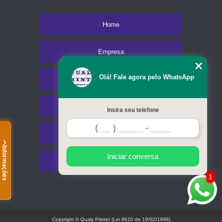
Home
Empresa
Olá! Fale agora pelo WhatsApp
Missão
Serviços
Insira seu telefone
Contato
Informações
Iniciar conversa
Mapa do site
1
Copyright © Qualy Printer (Lei 9610 de 19/02/1998)