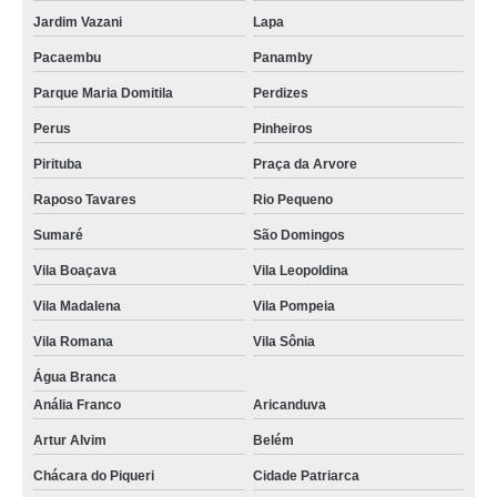
Jardim Vazani
Lapa
Pacaembu
Panamby
Parque Maria Domitila
Perdizes
Perus
Pinheiros
Pirituba
Praça da Arvore
Raposo Tavares
Rio Pequeno
Sumaré
São Domingos
Vila Boaçava
Vila Leopoldina
Vila Madalena
Vila Pompeia
Vila Romana
Vila Sônia
Água Branca
Anália Franco
Aricanduva
Artur Alvim
Belém
Chácara do Piqueri
Cidade Patriarca