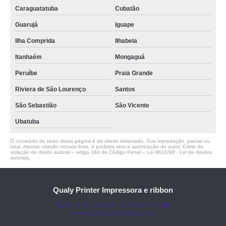
Caraguatatuba
Cubatão
Guarujá
Iguape
Ilha Comprida
Ilhabela
Itanhaém
Mongaguá
Peruíbe
Praia Grande
Riviera de São Lourenço
Santos
São Sebastião
São Vicente
Ubatuba
O conteúdo do texto desta página é de direito reservado. Sua reprodução, parcial ou
total, mesmo citando nossos links, é proibida sem a autorização do autor. Crime de
violação de direito autoral – artigo 184 do Código Penal –
Lei 9610/98 - Lei de direitos
autorais
.
Qualy Printer Impressora e ribbon
(11) 3451-3366
(11) 91098-5778
comercial@qualyprinter.com.br