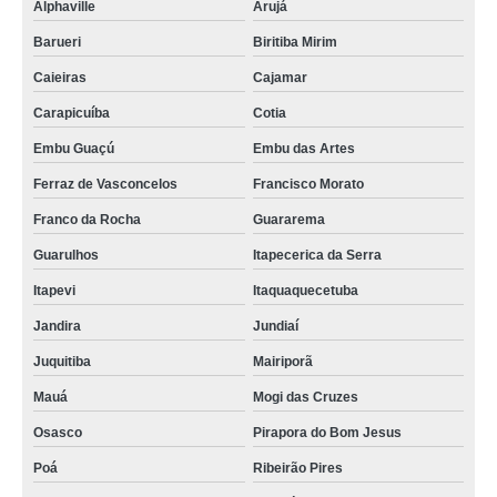
Alphaville
Arujá
Barueri
Biritiba Mirim
Caieiras
Cajamar
Carapicuíba
Cotia
Embu Guaçú
Embu das Artes
Ferraz de Vasconcelos
Francisco Morato
Franco da Rocha
Guararema
Guarulhos
Itapecerica da Serra
Itapevi
Itaquaquecetuba
Jandira
Jundiaí
Juquitiba
Mairiporã
Mauá
Mogi das Cruzes
Osasco
Pirapora do Bom Jesus
Poá
Ribeirão Pires