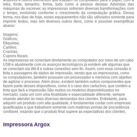
arquivos e outros elementos que estejam no computador para o papel, com a
letra, fonte, tamanho, forma, tudo como a pessoa desejar. Advindas das
máquinas de escrever, as impressoras sofreram diversas transformações com
o tempo, evoluindo conforme o crescimento da computação gráfica. Dessa
forma, nos dias de hoje, esses equipamentos não são utilizados somente para
imprimir textos, mas sim diversos outros itens, como é possível exemplificar
abaixo:
Imagens;
Gráficos;
Etiquetas;
Cartões;
Crachás;
Cupons fiscais.
As impressoras se conectam diretamente ao computador por meio de um cabo
USB e atualmente com os avanços tecnológicos já existem até algumas que
se conectam via Wii-fi e outras conexões sem fio. Assim, com essa conexão é
feita a passagens de dados de impressão, sendo que as impressoras, como
os computadores, também possuem um processador e memória com objetivo
de agilizar o processo. Além disso, existem também outros componentes que
fazem parte desses dispositivos, como é o caso dos cartuchos, que contém a
tinta que fará a impressão.São muitos os modelos disponibilizados no
mercado, cada um com uma finalidade e especialidade diferente, sempre
visando atender às mais diversas demandas dos clientes. Entretanto, para
adquirir um produto com alta qualidade, é fundamental contar com empresas
qualificadas e que trabalhem somente com matérias-primas de procedência
confiável, visando que o produto final supere as expectativas dos clientes.
Impressora Argox