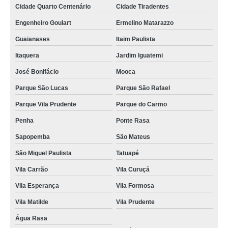
Cidade Quarto Centenário
Cidade Tiradentes
Engenheiro Goulart
Ermelino Matarazzo
Guaianases
Itaim Paulista
Itaquera
Jardim Iguatemi
José Bonifácio
Mooca
Parque São Lucas
Parque São Rafael
Parque Vila Prudente
Parque do Carmo
Penha
Ponte Rasa
Sapopemba
São Mateus
São Miguel Paulista
Tatuapé
Vila Carrão
Vila Curuçá
Vila Esperança
Vila Formosa
Vila Matilde
Vila Prudente
Água Rasa