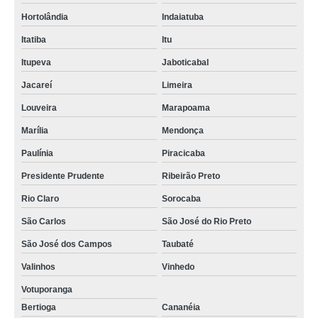
Hortolândia
Indaiatuba
Itatiba
Itu
Itupeva
Jaboticabal
Jacareí
Limeira
Louveira
Marapoama
Marília
Mendonça
Paulínia
Piracicaba
Presidente Prudente
Ribeirão Preto
Rio Claro
Sorocaba
São Carlos
São José do Rio Preto
São José dos Campos
Taubaté
Valinhos
Vinhedo
Votuporanga
Bertioga
Cananéia