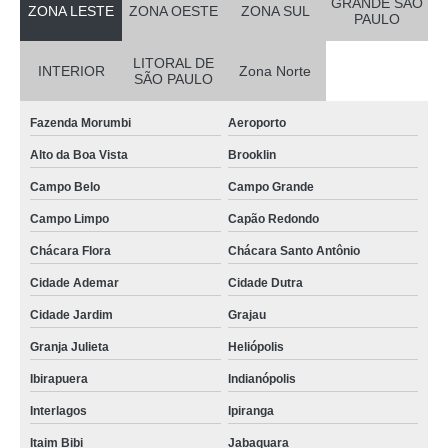
GRANDE SÃO
ZONA LESTE
ZONA OESTE
ZONA SUL
PAULO
LITORAL DE
INTERIOR
Zona Norte
SÃO PAULO
Fazenda Morumbi
Aeroporto
Alto da Boa Vista
Brooklin
Campo Belo
Campo Grande
Campo Limpo
Capão Redondo
Chácara Flora
Chácara Santo Antônio
Cidade Ademar
Cidade Dutra
Cidade Jardim
Grajau
Granja Julieta
Heliópolis
Ibirapuera
Indianópolis
Interlagos
Ipiranga
Itaim Bibi
Jabaquara